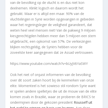
van de bevolking op de vlucht is en dus niet kon
deelnemen. Klinkt logisch en daarom wordt het
gebruikt. Maar er is altijd een maar. 90% van de
vluchtelingen in Syrië worden opgevangen in gebieden
waar het regeringsleger de veiligheid garandeert, dat
weten heel veel mensen niet! Van de pakweg 9 miljoen
kiesgerechtigden hebben meer dan 5 miljoen een stem
uitgebracht, een opkomst van 57%. De verkiezingen
blijken rechtsgeldig, de Syriërs hebben voor de
zoveelste keer aangegeven dat ze Assad vertrouwen.
https://www.youtube.com/watch?v=bUyJV6YaSWY
Ook het niet of onjuist informeren van de bevolking
over dit soort zaken hoort bij de kenmerken van onze
elite. Momenteel is het sowieso stil rondom Syrie want
er spelen andere spelletjes die uit de mouw van de elite
komen zoals in Brazilië, waar ze proberen de BRICS te
ondermijnen door de gekozen president
Rousseff uit
het zadel te wippen op basis van leugens
. Aan deze