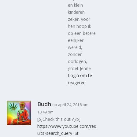
en klein
kinderen
zeker, voor
hen hoop ik
op een betere
eerlijker
wereld,
zonder
oorlogen,
groet Jenne
Login om te
reageren
Budh
op april 24, 2016 om
10:49 pm
[b]Check this out ?[/b]
https://www.youtube.com/res
ults?search_query=St-