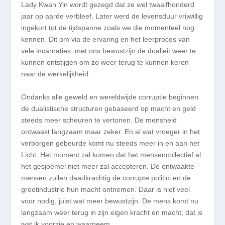
Lady Kwan Yin wordt gezegd dat ze wel twaalfhonderd
jaar op aarde verbleef. Later werd de levensduur vrijwillig
ingekort tot de tijdspanne zoals we die momenteel nog
kennen. Dit om via de ervaring en het leerproces van
vele incarnaties, met ons bewustzijn de dualieit weer te
kunnen ontstijgen om zo weer terug te kunnen keren
naar de werkelijkheid.
Ondanks alle geweld en wereldwijde corruptie beginnen
de dualistische structuren gebaseerd op macht en geld
steeds meer scheuren te vertonen. De mensheid
ontwaakt langzaam maar zeker. En al wat vroeger in het
verborgen gebeurde komt nu steeds meer in en aan het
Licht.
Het moment zal komen dat het mensencollectief al
het gesjoemel niet meer zal accepteren. De ontwaakte
mensen zullen daadkrachtig de corrupte politici en de
grootindustrie hun macht ontnemen. Daar is niet veel
voor nodig, juist wat meer bewustzijn. De mens komt nu
langzaam weer terug in zijn eigen kracht en macht, dat is
wat ik voorzie en waarneem.