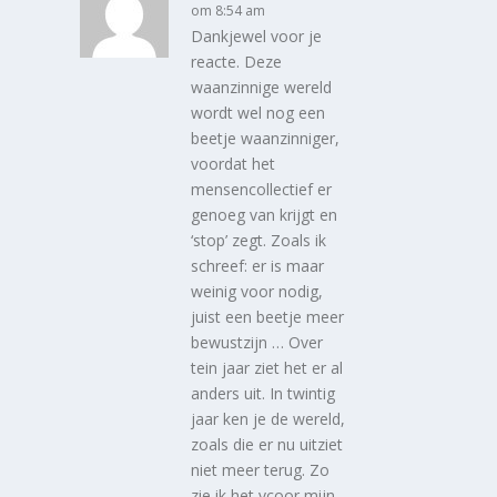
om 8:54 am
Dankjewel voor je
reacte. Deze
waanzinnige wereld
wordt wel nog een
beetje waanzinniger,
voordat het
mensencollectief er
genoeg van krijgt en
‘stop’ zegt. Zoals ik
schreef: er is maar
weinig voor nodig,
juist een beetje meer
bewustzijn … Over
tein jaar ziet het er al
anders uit. In twintig
jaar ken je de wereld,
zoals die er nu uitziet
niet meer terug. Zo
zie ik het vcoor mijn