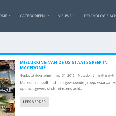
OME
CATEGORIEËN
NIEUWS
PSYCHOLOGIE AC
MISLUKKING VAN DE US STAATSGREEP IN
MACEDONIË
Geplaatst door
admin
|
mei 31, 2015
|
Macedonië
|
Macedonië heeft juist een gewapende groep, waarvan ze
opdrachtgevers sinds minstens acht...
LEES VERDER