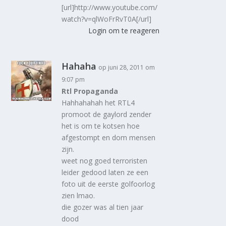
[url]http://www.youtube.com/
watch?v=qlWoFrRvT0A[/url]
Login om te reageren
Hahaha
op juni 28, 2011 om
9:07 pm
Rtl Propaganda
Hahhahahah het RTL4
promoot de gaylord zender
het is om te kotsen hoe
afgestompt en dom mensen
zijn.
weet nog goed terroristen
leider gedood laten ze een
foto uit de eerste golfoorlog
zien lmao.
die gozer was al tien jaar
dood