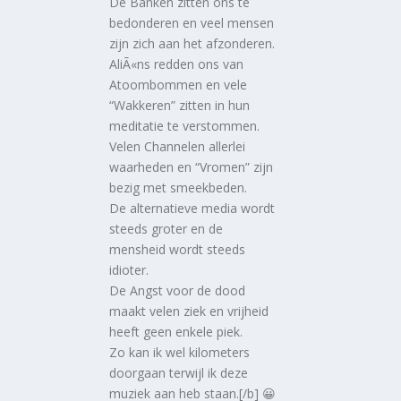
De Banken zitten ons te
bedonderen en veel mensen
zijn zich aan het afzonderen.
AliÃ«ns redden ons van
Atoombommen en vele
“Wakkeren” zitten in hun
meditatie te verstommen.
Velen Channelen allerlei
waarheden en “Vromen” zijn
bezig met smeekbeden.
De alternatieve media wordt
steeds groter en de
mensheid wordt steeds
idioter.
De Angst voor de dood
maakt velen ziek en vrijheid
heeft geen enkele piek.
Zo kan ik wel kilometers
doorgaan terwijl ik deze
muziek aan heb staan.[/b] 😀