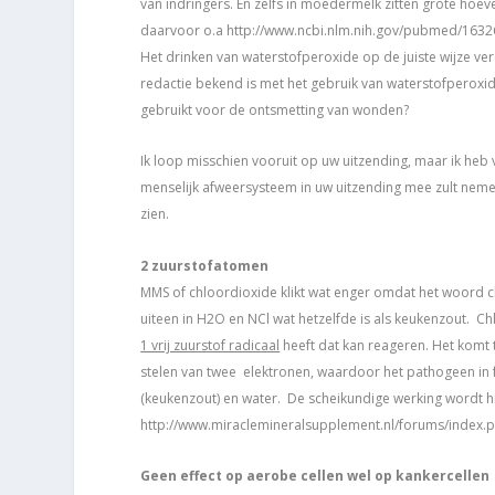
van indringers. En zelfs in moedermelk zitten grote hoe
daarvoor o.a http://www.ncbi.nlm.nih.gov/pubmed/163
Het drinken van waterstofperoxide op de juiste wijze ver
redactie bekend is met het gebruik van waterstofperoxi
gebruikt voor de ontsmetting van wonden?
Ik loop misschien vooruit op uw uitzending, maar ik heb
menselijk afweersysteem in uw uitzending mee zult neme
zien.
2 zuurstofatomen
MMS of chloordioxide klikt wat enger omdat het woord c
uiteen in H2O en NCl wat hetzelfde is als keukenzout. C
1 vrij zuurstof radicaal
heeft dat kan reageren. Het komt t
stelen van twee elektronen, waardoor het pathogeen in fe
(keukenzout) en water. De scheikundige werking wordt hi
http://www.miraclemineralsupplement.nl/forums/index.
Geen effect op aerobe cellen wel op kankercellen