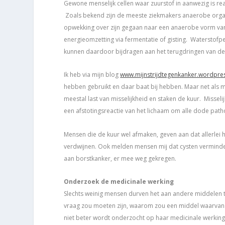
Gewone menselijk cellen waar zuurstof in aanwezig is re
Zoals bekend zijn de meeste ziekmakers anaerobe organ
opwekking over zijn gegaan naar een anaerobe vorm van 
energieomzetting via fermentatie of gisting. Waterstof
kunnen daardoor bijdragen aan het terugdringen van de zi
Ik heb via mijn blog
www.mijnstrijdtegenkanker.wordpre
hebben gebruikt en daar baat bij hebben. Maar net als m
meestal last van misselijkheid en staken de kuur. Misselij
een afstotingsreactie van het lichaam om alle dode pathoge
Mensen die de kuur wel afmaken, geven aan dat allerlei
verdwijnen. Ook melden mensen mij dat cysten verminder
aan borstkanker, er mee weg gekregen.
Onderzoek de medicinale werking
Slechts weinig mensen durven het aan andere middelen 
vraag zou moeten zijn, waarom zou een middel waarvan 
niet beter wordt onderzocht op haar medicinale werking