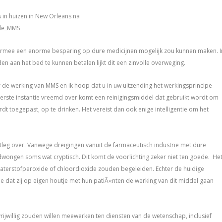
s in huizen in New Orleans na
ide_MMS
armee een enorme besparing op dure medicijnen mogelijk zou kunnen maken. I
n aan het bed te kunnen betalen lijkt dit een zinvolle overweging.
 de werking van MMS en ik hoop dat u in uw uitzending het werkingsprincipe
 eerste instantie vreemd over komt een reinigingsmiddel dat gebruikt wordt om
t toegepast, op te drinken. Het vereist dan ook enige intelligentie om het
itleg over. Vanwege dreigingen vanuit de farmaceutisch industrie met dure
wongen soms wat cryptisch. Dit komt de voorlichting zeker niet ten goede. He
waterstofperoxide of chloordioxide zouden begeleiden. Echter de huidige
oe dat zij op eigen houtje met hun patiÃ«nten de werking van dit middel gaan
rijwillig zouden willen meewerken ten diensten van de wetenschap, inclusief