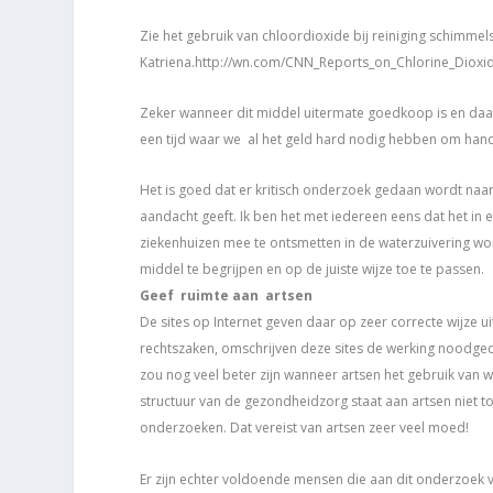
Zie het gebruik van chloordioxide bij reiniging schimmel
Katriena.http://wn.com/CNN_Reports_on_Chlorine_Diox
Zeker wanneer dit middel uitermate goedkoop is en da
een tijd waar we al het geld hard nodig hebben om hande
Het is goed dat er kritisch onderzoek gedaan wordt naar
aandacht geeft. Ik ben het met iedereen eens dat het in
ziekenhuizen mee te ontsmetten in de waterzuivering word
middel te begrijpen en op de juiste wijze toe te passen.
Geef ruimte aan artsen
De sites op Internet geven daar op zeer correcte wijze u
rechtszaken, omschrijven deze sites de werking noodged
zou nog veel beter zijn wanneer artsen het gebruik van 
structuur van de gezondheidzorg staat aan artsen niet t
onderzoeken. Dat vereist van artsen zeer veel moed!
Er zijn echter voldoende mensen die aan dit onderzoek v