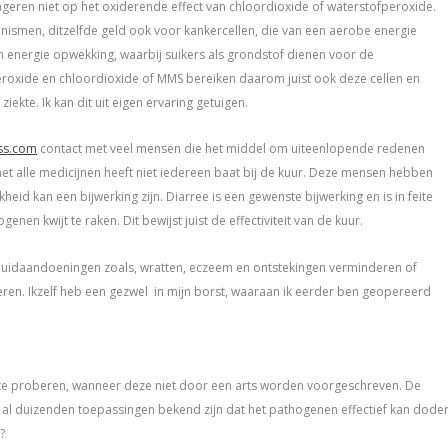
ageren niet op het oxiderende effect van chloordioxide of waterstofperoxide.
ismen, ditzelfde geld ook voor kankercellen, die van een aerobe energie
energie opwekking, waarbij suikers als grondstof dienen voor de
peroxide en chloordioxide of MMS bereiken daarom juist ook deze cellen en
ekte. Ik kan dit uit eigen ervaring getuigen.
ss.com
contact met veel mensen die het middel om uiteenlopende redenen
et alle medicijnen heeft niet iedereen baat bij de kuur. Deze mensen hebben
kheid kan een bijwerking zijn. Diarree is een gewenste bijwerking en is in feite
nen kwijt te raken. Dit bewijst juist de effectiviteit van de kuur.
 huidaandoeningen zoals, wratten, eczeem en ontstekingen verminderen of
en. Ikzelf heb een gezwel in mijn borst, waaraan ik eerder ben geopereerd
te proberen, wanneer deze niet door een arts worden voorgeschreven. De
al duizenden toepassingen bekend zijn dat het pathogenen effectief kan dode
?