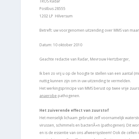
TROS Radar
Postbus 28555
1202 LP Hilversum
Betreft: uw voorgenomen uitzending over MMS van maa
Datum: 10 oktober 2010
Geachte redactie van Radar, Mevrouw Hertzberger,
Ik ben zo vrij u op de hoogte te stellen van een aantal
nuttig kunnen zijn om in uw uitzending te vermelden.
Het werkingsprincipe van MMS berust op twee vrije zuurs
anaerobe
pathogenen.
Het zuiverende effect van zuurstof
Het menselijk lichaam gebruikt zelf voornamelijk waterst
virussen, schimmels en bacteriÃ«n (pathogenen). Dit wo
en is de essentie van ons afweersysteem! Ook de cellen