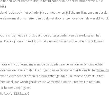
veelheden waterstofperoxide, in het bijzonder in de eerste moedermelk. Zie
26651
dund is dan ook niet schadelijk voor het menselijk lichaam. Ik neem aan dat de
de als normaal ontsmettend middel, wat door artsen over de hele wereld wordt
 vooralsnog niet de indruk dat u de achtergronden van de werking van het
n. Deze zijn onontbeerlijk om het verband tussen stof en werking te kunnen
hloor erin voorkomt, maar na de beoogde reactie valt de verbinding echter
hloordioxide is vele malen krachtiger dan waterstofperoxide omdat het
twee ipv
wee elektronen tekort en is dus negatief geladen. De reactie bestaat uit het
ite uit elkaar wordt gerukt en de waterstof dioxide uiteenvalt in natrium
er helder uiteen gezet:
php?topic=82.15;wap2