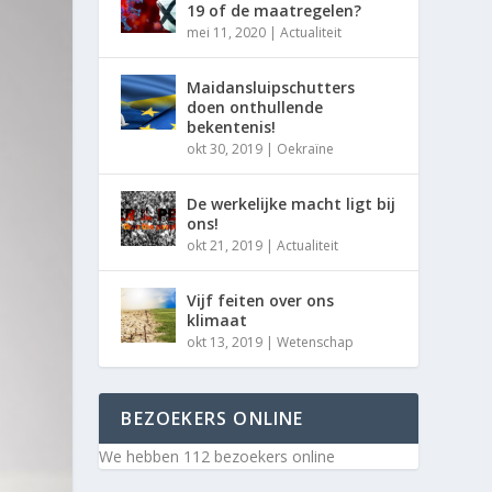
19 of de maatregelen?
mei 11, 2020
|
Actualiteit
Maidansluipschutters
doen onthullende
bekentenis!
okt 30, 2019
|
Oekraïne
De werkelijke macht ligt bij
ons!
okt 21, 2019
|
Actualiteit
Vijf feiten over ons
klimaat
okt 13, 2019
|
Wetenschap
BEZOEKERS ONLINE
We hebben 112 bezoekers online