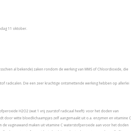
ndag 11 oktober.
 (misschien al bekende) zaken rondom de werking van MMS of Chloordioxide, die
tof radicalen. Die een zeer krachtige ontsmettende werking hebben op allerlei
ofperoxide H2O2 (wat 1 vrij zuurstof radicaal heeft) voor het doden van
rdt door witte bloedlichaampjes zelf aangemaakt uit o.a. enzymen en vitamine 
 in de vaginawand maken uit vitamine C waterstofperoxide aan voor het doden