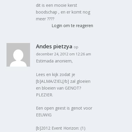
dit is een mooie kerst
boodschap , en er komt nog
meer ????
Login om te reageren
Andes pietzya
op
december 24, 2012 om 12:26 am
Estimada anoniem,
Lees en kijk zodat je
[b]ALMA/ZIEL[/b] zal gloeien
en bloeien van GENOT?
PLEZIER.
Een open geest is genot voor
EEUWIG
[b]2012 Event Horizon: (1)