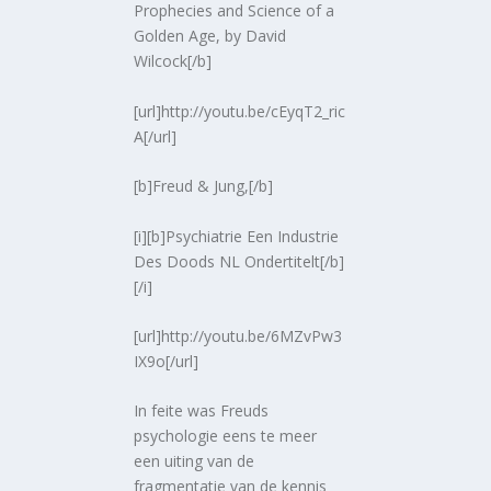
Prophecies and Science of a
Golden Age, by David
Wilcock[/b]
[url]http://youtu.be/cEyqT2_ric
A[/url]
[b]Freud & Jung,[/b]
[i][b]Psychiatrie Een Industrie
Des Doods NL Ondertitelt[/b]
[/i]
[url]http://youtu.be/6MZvPw3
IX9o[/url]
In feite was Freuds
psychologie eens te meer
een uiting van de
fragmentatie van de kennis