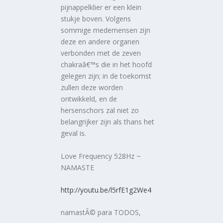
pijnappelklier er een klein
stukje boven. Volgens
sommige medemensen zijn
deze en andere organen
verbonden met de zeven
chakraâ€™s die in het hoofd
gelegen zijn; in de toekomst
zullen deze worden
ontwikkeld, en de
hersenschors zal niet zo
belangrijker zijn als thans het
geval is.
Love Frequency 528Hz ~
NAMASTE
http://youtu.be/l5rfE1g2We4
namastÃ© para TODOS,