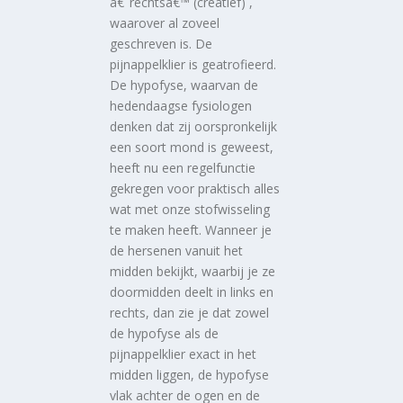
â€˜rechtsâ€™ (creatief) ,
waarover al zoveel
geschreven is. De
pijnappelklier is geatrofieerd.
De hypofyse, waarvan de
hedendaagse fysiologen
denken dat zij oorspronkelijk
een soort mond is geweest,
heeft nu een regelfunctie
gekregen voor praktisch alles
wat met onze stofwisseling
te maken heeft. Wanneer je
de hersenen vanuit het
midden bekijkt, waarbij je ze
doormidden deelt in links en
rechts, dan zie je dat zowel
de hypofyse als de
pijnappelklier exact in het
midden liggen, de hypofyse
vlak achter de ogen en de