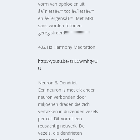
vorm van opbloeien uit
â€˜nietsâ€™ tot â€˜ietsâ€™
en â€˜ergensâ€™. Met MRI-
sans worden fotonen
geregistreerd!!!!!!!!!!!!!!!!!!!!!!!!!!!
432 Hz Harmony Meditation
http://youtu.be/zFECwmhg4U
U
Neuron & Dendriet
Een neuron is met elk ander
neuron verbonden door
miljoenen draden die zich
vertakken in duizenden vezels
per cel. Dit vormt een
reusachtig netwerk. De
vezels, die dendrieten