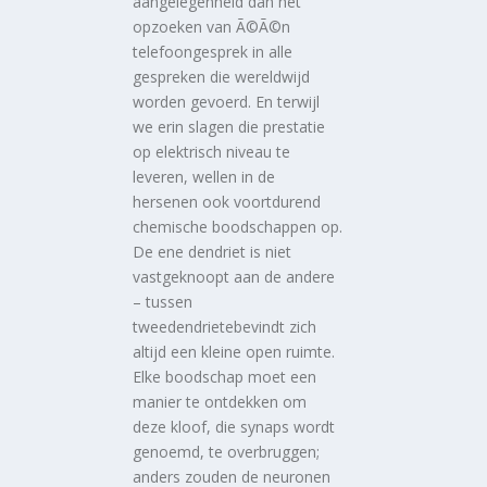
aangelegenheid dan het
opzoeken van Ã©Ã©n
telefoongesprek in alle
gespreken die wereldwijd
worden gevoerd. En terwijl
we erin slagen die prestatie
op elektrisch niveau te
leveren, wellen in de
hersenen ook voortdurend
chemische boodschappen op.
De ene dendriet is niet
vastgeknoopt aan de andere
– tussen
tweedendrietebevindt zich
altijd een kleine open ruimte.
Elke boodschap moet een
manier te ontdekken om
deze kloof, die synaps wordt
genoemd, te overbruggen;
anders zouden de neuronen