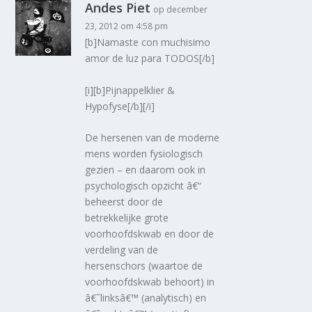
Andes Piet
op december
23, 2012 om 4:58 pm
[b]Namaste con muchisimo
amor de luz para TODOS[/b]
[i][b]Pijnappelklier &
Hypofyse[/b][/i]
De hersenen van de moderne
mens worden fysiologisch
gezien – en daarom ook in
psychologisch opzicht â€“
beheerst door de
betrekkelijke grote
voorhoofdskwab en door de
verdeling van de
hersenschors (waartoe de
voorhoofdskwab behoort) in
â€˜linksâ€™ (analytisch) en