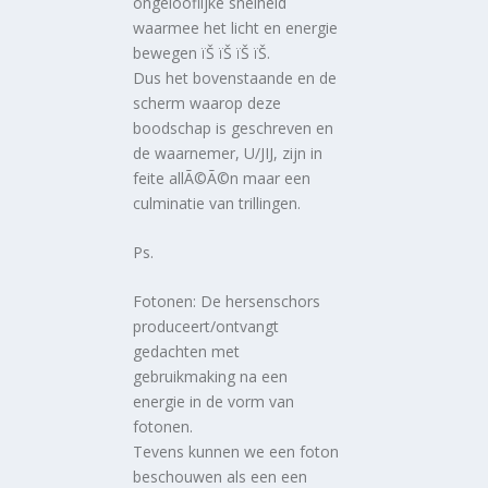
ongelooflijke snelheid
waarmee het licht en energie
bewegen ïŠ ïŠ ïŠ ïŠ.
Dus het bovenstaande en de
scherm waarop deze
boodschap is geschreven en
de waarnemer, U/JIJ, zijn in
feite allÃ©Ã©n maar een
culminatie van trillingen.
Ps.
Fotonen: De hersenschors
produceert/ontvangt
gedachten met
gebruikmaking na een
energie in de vorm van
fotonen.
Tevens kunnen we een foton
beschouwen als een een