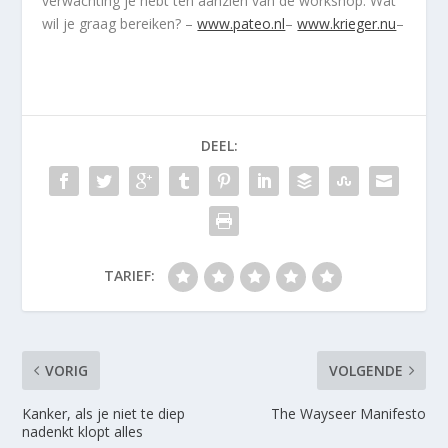
verwachting je hebt ten aanzien van de workshop. Wat
wil je graag bereiken? –
www.pateo.nl
–
www.krieger.nu
–
DEEL:
TARIEF:
VORIG
VOLGENDE
Kanker, als je niet te diep
The Wayseer Manifesto
nadenkt klopt alles