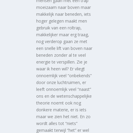
mensen gaan met een trap
moeizaam naar boven maar
makkelijk naar beneden, iets
hoger gelegen maakt men
gebruik van een roltrap,
makkelijker maar erg traag,
nog verderop gaan ze met
een snelle lift van boven naar
beneden zonder al te veel
energie te verspillen. Zie je
waar ik heen wil? Er vliegt
onnoemlijk veel “onbekends”
door onze luchtruimen, er
leeft onnoemlijk veel “naast”
ons en de wetenschappelijke
theorie noemt ook nog
donkere materie, er is iets
maar we zien het niet. En zo
wordt alles tot “niets”
gemaakt terwijl “het” er wel