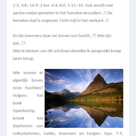
1:3; Joh. 14:9; 2 kor. 4:4; Kol. 1:15–16. Ook wordt met
aardse maten gemeten in het hemelse Jeruzalem..!! De
hemelse stad is ongeveer 1500 mijl in het vierkant..!!
En die inwoners daar ver boven ons hoofd..?? Wie zijn
dat..??
Wat te denken van dit schrijven dewelke ik aangereikt kreeg
jaren terug,
Wie wonen er
eigenlijk boven
onze hoofden?
Volgens het
boek
Openbaring
krioelt het
daarboven van
volksstammen, naties, inwoners en tongen: Ope. 7:9,