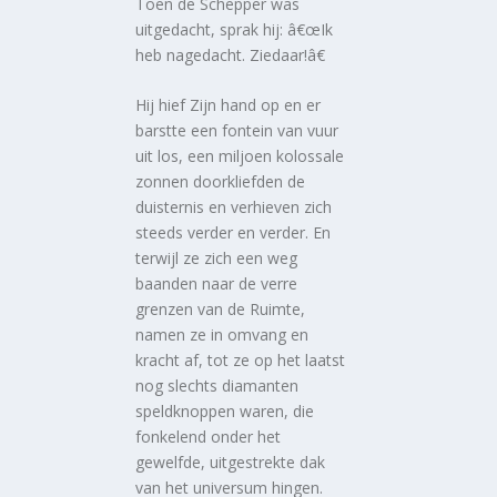
Toen de Schepper was
uitgedacht, sprak hij: â€œIk
heb nagedacht. Ziedaar!â€
Hij hief Zijn hand op en er
barstte een fontein van vuur
uit los, een miljoen kolossale
zonnen doorkliefden de
duisternis en verhieven zich
steeds verder en verder. En
terwijl ze zich een weg
baanden naar de verre
grenzen van de Ruimte,
namen ze in omvang en
kracht af, tot ze op het laatst
nog slechts diamanten
speldknoppen waren, die
fonkelend onder het
gewelfde, uitgestrekte dak
van het universum hingen.