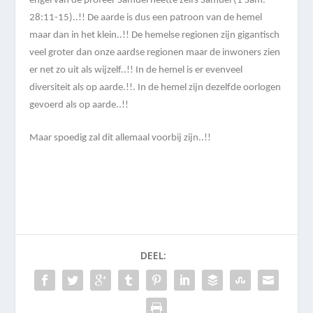
engel van de profeer Samuel heette zelfs Samuel (1 Sam.
28:11-15)..!! De aarde is dus een patroon van de hemel
maar dan in het klein..!! De hemelse regionen zijn gigantisch
veel groter dan onze aardse regionen maar de inwoners zien
er net zo uit als wijzelf..!! In de hemel is er evenveel
diversiteit als op aarde.!!. In de hemel zijn dezelfde oorlogen
gevoerd als op aarde..!!
Maar spoedig zal dit allemaal voorbij zijn..!!
DEEL: