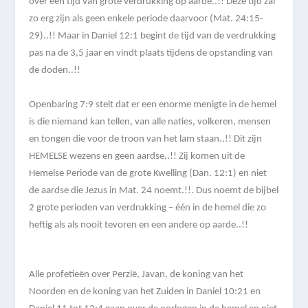
over een tijd van grote verdrukking op aarde..!! Deze tijd zal
zo erg zijn als geen enkele periode daarvoor (Mat. 24:15-
29)..!! Maar in Daniel 12:1 begint de tijd van de verdrukking
pas na de 3,5 jaar en vindt plaats tijdens de opstanding van
de doden..!!
Openbaring 7:9 stelt dat er een enorme menigte in de hemel
is die niemand kan tellen, van alle naties, volkeren, mensen
en tongen die voor de troon van het lam staan..!! Dit zijn
HEMELSE wezens en geen aardse..!! Zij komen uit de
Hemelse Periode van de grote Kwelling (Dan. 12:1) en niet
de aardse die Jezus in Mat. 24 noemt.!!. Dus noemt de bijbel
2 grote perioden van verdrukking – één in de hemel die zo
heftig als als nooit tevoren en een andere op aarde..!!
Alle profetieën over Perzië, Javan, de koning van het
Noorden en de koning van het Zuiden in Daniel 10:21 en