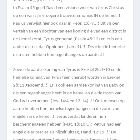
verdrukking (Ope. 7:9-17)..!!
In Psalm 45 geeft David een visioen weer van Jezus Christus
op één van zijn vroegere trouwceremonies IN de hemel..!!
Paulus verwijst hier ook naar in Hebr. 1:8-9..!! Dit visioen
vertelt van een dochter van een koning die van een district in
de Hemel komt, Tyrus genoemd (Psalm 45:12) en er is een
ander district dat Ophir heet (vers 9)..!! Deze beide hemelse
districten hebben hun tegenhangers op aarde..!!
Zowel de aardse koning van Tyrus in Ezekiel 28:1-10 en de
hemelse koning van Tyrus (een cherub) worden in Ezekiel
28:11 genoemd..!! Er is ook een aardse koning van Babylon
die een tegenhanger heeft in de hemel en die de troon van
God wil overnemen (Jes. 14:4 en 12-14)..!! Ook mensen op
aarde hebben hun hemelse tegenhangers in de vorm van
engelen in de hemel..!! Jezus zei dat kinderen hun
beschermengelen hebben (Mat. 18:10)..!! Petrus had een
engel die er precies als hijzelf uitzag, Hand. 12:15..!! De