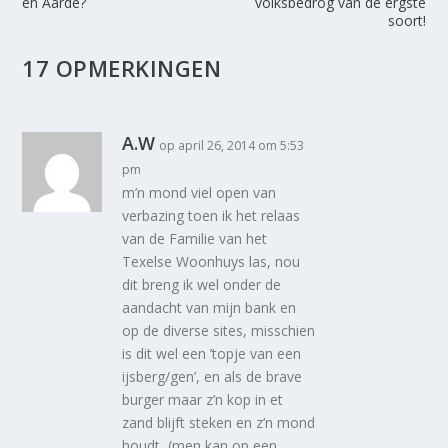
en Aarde?
volksbedrog van de ergste
soort!
17 OPMERKINGEN
A.W
op april 26, 2014 om 5:53
pm
m’n mond viel open van
verbazing toen ik het relaas
van de Familie van het
Texelse Woonhuys las, nou
dit breng ik wel onder de
aandacht van mijn bank en
op de diverse sites, misschien
is dit wel een ’topje van een
ijsberg/gen’, en als de brave
burger maar z’n kop in et
zand blijft steken en z’n mond
houdt, (men kan op een