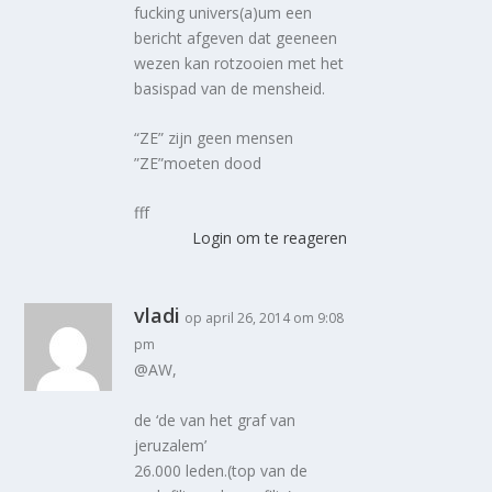
fucking univers(a)um een
bericht afgeven dat geeneen
wezen kan rotzooien met het
basispad van de mensheid.
“ZE” zijn geen mensen
”ZE”moeten dood
fff
Login om te reageren
vladi
op april 26, 2014 om 9:08
pm
@AW,
de ‘de van het graf van
jeruzalem’
26.000 leden.(top van de