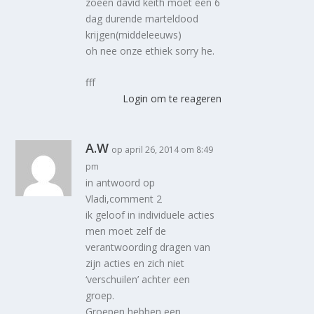
zoeen david keith moet een 6
dag durende marteldood
krijgen(middeleeuws)
oh nee onze ethiek sorry he.
fff
Login om te reageren
A.W
op april 26, 2014 om 8:49
pm
in antwoord op
Vladi,comment 2
ik geloof in individuele acties
men moet zelf de
verantwoording dragen van
zijn acties en zich niet
‘verschuilen’ achter een
groep.
Groepen hebben een