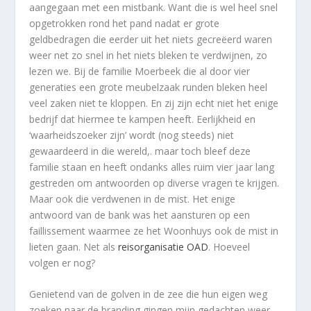
aangegaan met een mistbank. Want die is wel heel snel
opgetrokken rond het pand nadat er grote
geldbedragen die eerder uit het niets gecreëerd waren
weer net zo snel in het niets bleken te verdwijnen, zo
lezen we. Bij de familie Moerbeek die al door vier
generaties een grote meubelzaak runden bleken heel
veel zaken niet te kloppen. En zij zijn echt niet het enige
bedrijf dat hiermee te kampen heeft. Eerlijkheid en
‘waarheidszoeker zijn’ wordt (nog steeds) niet
gewaardeerd in die wereld,. maar toch bleef deze
familie staan en heeft ondanks alles ruim vier jaar lang
gestreden om antwoorden op diverse vragen te krijgen.
Maar ook die verdwenen in de mist. Het enige
antwoord van de bank was het aansturen op een
faillissement waarmee ze het Woonhuys ook de mist in
lieten gaan. Net als
reisorganisatie OAD
. Hoeveel
volgen er nog?
Genietend van de golven in de zee die hun eigen weg
zoeken naar de branding gingen mijn gedachten weer