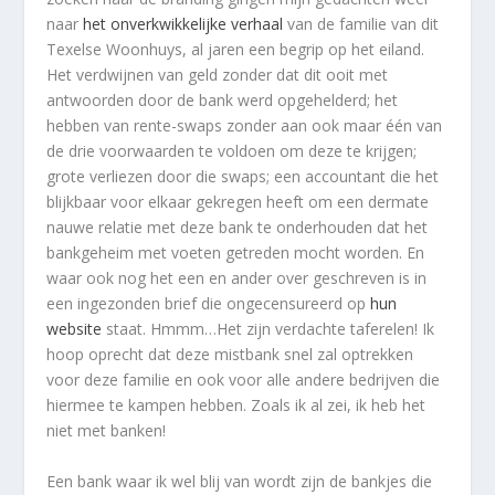
naar
het onverkwikkelijke verhaal
van de familie van dit
Texelse Woonhuys, al jaren een begrip op het eiland.
Het verdwijnen van geld zonder dat dit ooit met
antwoorden door de bank werd opgehelderd; het
hebben van rente-swaps zonder aan ook maar één van
de drie voorwaarden te voldoen om deze te krijgen;
grote verliezen door die swaps; een accountant die het
blijkbaar voor elkaar gekregen heeft om een dermate
nauwe relatie met deze bank te onderhouden dat het
bankgeheim met voeten getreden mocht worden. En
waar ook nog het een en ander over geschreven is in
een ingezonden brief die ongecensureerd op
hun
website
staat. Hmmm…Het zijn verdachte taferelen! Ik
hoop oprecht dat deze mistbank snel zal optrekken
voor deze familie en ook voor alle andere bedrijven die
hiermee te kampen hebben. Zoals ik al zei, ik heb het
niet met banken!
Een bank waar ik wel blij van wordt zijn de bankjes die