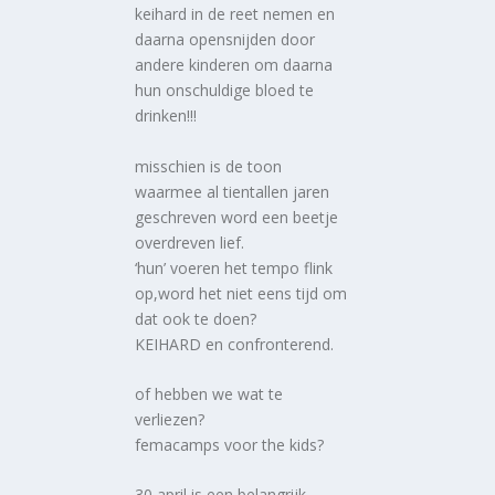
keihard in de reet nemen en
daarna opensnijden door
andere kinderen om daarna
hun onschuldige bloed te
drinken!!!
misschien is de toon
waarmee al tientallen jaren
geschreven word een beetje
overdreven lief.
‘hun’ voeren het tempo flink
op,word het niet eens tijd om
dat ook te doen?
KEIHARD en confronterend.
of hebben we wat te
verliezen?
femacamps voor the kids?
30 april is een belangrijk