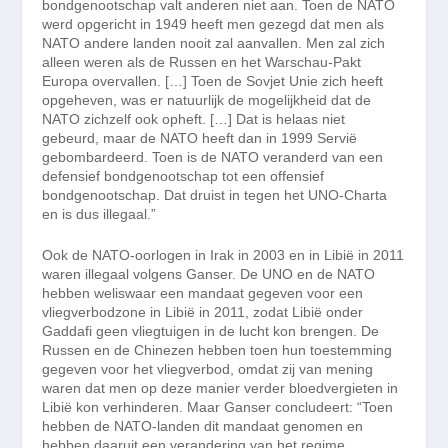
bondgenootschap valt anderen niet aan. Toen de NATO
werd opgericht in 1949 heeft men gezegd dat men als
NATO andere landen nooit zal aanvallen. Men zal zich
alleen weren als de Russen en het Warschau-Pakt
Europa overvallen. […]
Toen de Sovjet Unie zich heeft
opgeheven, was er natuurlijk de mogelijkheid dat de
NATO zichzelf ook opheft. […] Dat is helaas niet
gebeurd, maar de NATO heeft dan in 1999 Servië
gebombardeerd. Toen is de NATO veranderd van een
defensief bondgenootschap tot een offensief
bondgenootschap. Dat druist in tegen het UNO-Charta
en is dus illegaal.”
Ook de NATO-oorlogen in Irak in 2003 en in Libië in 2011
waren illegaal volgens Ganser. De UNO en de NATO
hebben weliswaar een mandaat gegeven voor een
vliegverbodzone in Libië in 2011, zodat Libië onder
Gaddafi geen vliegtuigen in de lucht kon brengen. De
Russen en de Chinezen hebben toen hun toestemming
gegeven voor het vliegverbod, omdat zij van mening
waren dat men op deze manier verder bloedvergieten in
Libië kon verhinderen. Maar Ganser concludeert:
“Toen
hebben de NATO-landen dit mandaat genomen en
hebben daaruit een verandering van het regime