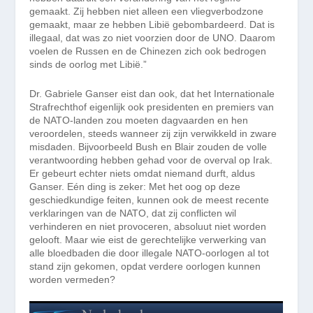
gemaakt. Zij hebben niet alleen een vliegverbodzone
gemaakt, maar ze hebben Libië gebombardeerd. Dat is
illegaal, dat was zo niet voorzien door de UNO. Daarom
voelen de Russen en de Chinezen zich ook bedrogen
sinds de oorlog met Libië.”
Dr. Gabriele Ganser eist dan ook, dat het Internationale
Strafrechthof eigenlijk ook presidenten en premiers van
de NATO-landen zou moeten dagvaarden en hen
veroordelen, steeds wanneer zij zijn verwikkeld in zware
misdaden. Bijvoorbeeld Bush en Blair zouden de volle
verantwoording hebben gehad voor de overval op Irak.
Er gebeurt echter niets omdat niemand durft, aldus
Ganser.
Eén ding is zeker: Met het oog op deze
geschiedkundige feiten, kunnen ook de meest recente
verklaringen van de NATO, dat zij conflicten wil
verhinderen en niet provoceren, absoluut niet worden
gelooft. Maar wie eist de gerechtelijke verwerking van
alle bloedbaden die door illegale NATO-oorlogen al tot
stand zijn gekomen, opdat verdere oorlogen kunnen
worden vermeden?