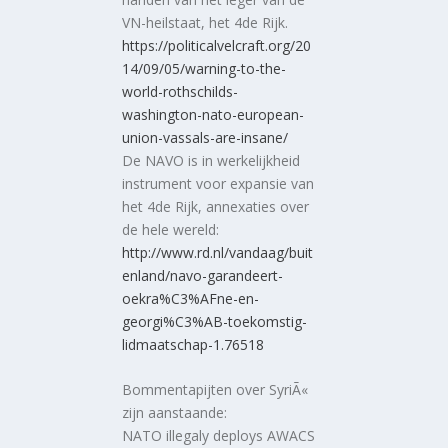
VN-heilstaat, het 4de Rijk.
https://politicalvelcraft.org/20
14/09/05/warning-to-the-
world-rothschilds-
washington-nato-european-
union-vassals-are-insane/
De NAVO is in werkelijkheid
instrument voor expansie van
het 4de Rijk, annexaties over
de hele wereld:
http://www.rd.nl/vandaag/buit
enland/navo-garandeert-
oekra%C3%AFne-en-
georgi%C3%AB-toekomstig-
lidmaatschap-1.76518
Bommentapijten over SyriÃ«
zijn aanstaande:
NATO illegaly deploys AWACS