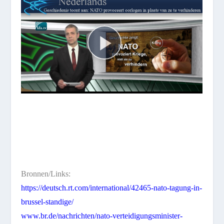
Bronnen/Links:
https://deutsch.rt.com/international/42465-nato-tagung-in-
brussel-standige/
www.br.de/nachrichten/nato-verteidigungsminister-