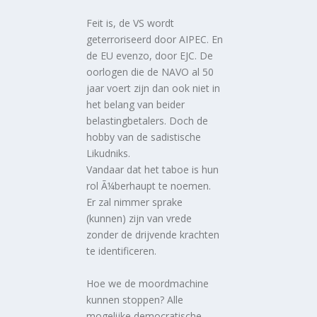
Feit is, de VS wordt
geterroriseerd door AIPEC. En
de EU evenzo, door EJC. De
oorlogen die de NAVO al 50
jaar voert zijn dan ook niet in
het belang van beider
belastingbetalers. Doch de
hobby van de sadistische
Likudniks.
Vandaar dat het taboe is hun
rol Ã¼berhaupt te noemen.
Er zal nimmer sprake
(kunnen) zijn van vrede
zonder de drijvende krachten
te identificeren.
Hoe we de moordmachine
kunnen stoppen? Alle
mogelijke democratische