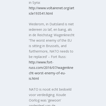
in Syria:
http://www.voltairenet.org/art
icle193541.html
Wederom, in Duitsland is niet
iedereen zo laf, en bang, als
in de Reichstag: Wagenknecht
‘The worst enemy of the EU
is sitting in Brussels, and
furthermore, NATO needs to
be replaced’ – Fort Russ:
http://www.fort-
russ.com/2016/07/wagenkne
cht-worst-enemy-of-eu-
is.html
NATO is nooit echt bedoeld
voor verdediging. Koude
Oorlog was ‘gewoon’
onderdeel van de