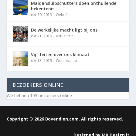
Maidansluipschutters doen onthullende
bekentenis!
okt 30, 2019
|
Oekraïne
De werkelijke macht ligt bij ons!
okt 21, 2019
|
Actualiteit
Vijf feiten over ons klimaat
okt 13, 2019
|
Wetenschap
BEZOEKERS ONLINE
We hebben 103 bezoekers online
Copyright © 2026 Bovendien.com. All rights reserved.
Designed by
MK Design it