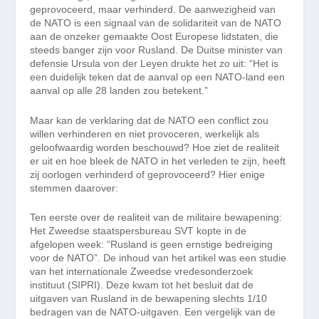
geprovoceerd, maar verhinderd. De aanwezigheid van
de NATO is een signaal van de solidariteit van de NATO
aan de onzeker gemaakte Oost Europese lidstaten, die
steeds banger zijn voor Rusland. De Duitse minister van
defensie Ursula von der Leyen drukte het zo uit: “Het is
een duidelijk teken dat de aanval op een NATO-land een
aanval op alle 28 landen zou betekent.”
Maar kan de verklaring dat de NATO een conflict zou
willen verhinderen en niet provoceren, werkelijk als
geloofwaardig worden beschouwd? Hoe ziet de realiteit
er uit en hoe bleek de NATO in het verleden te zijn, heeft
zij oorlogen verhinderd of geprovoceerd? Hier enige
stemmen daarover:
Ten eerste over de realiteit van de militaire bewapening:
Het Zweedse staatspersbureau SVT kopte in de
afgelopen week: “Rusland is geen ernstige bedreiging
voor de NATO”. De inhoud van het artikel was een studie
van het internationale Zweedse vredesonderzoek
instituut (SIPRI). Deze kwam tot het besluit dat de
uitgaven van Rusland in de bewapening slechts 1/10
bedragen van de NATO-uitgaven. Een vergelijk van de