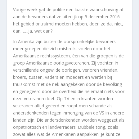
Vorige week gaf de politie een laatste waarschuwing af
aan de bewoners dat ze uiterlijk op 5 december 2016
het gebied ontruimd moeten hebben, doen ze dat niet,
dan…….ja, wat dan?
In Amerika zijn buiten de oorspronkelijke bewoners
meer groepen die zich misbruikt voelen door het
Amerikaanse rechtssysteem, één van die groepen is de
groep Amerikaanse oorlogsveteranen. Zij vochten in
verschillende ongewilde oorlogen, verloren vrienden,
broers, zussen, vaders en moeders en werden bij
thuiskomst met de nek aangekeken door de bevolking
en genegeerd door de overheid die helemaal niets voor
deze veteranen doet. Op TV en in kranten worden
veteranen altijd geëerd en roept men schande als
andersdenkenden tegen inmenging van de VS in andere
landen zijn. Die andersdenkenden worden weggezet als
onpatriottisch en landverraders. Dubbele tong, zoals
zowat alles wat de Amerikanen aanpakken. Je kunt ze