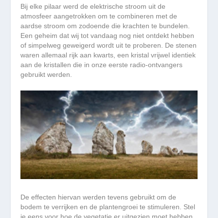
Bij elke pilaar werd de elektrische stroom uit de
atmosfeer aangetrokken om te combineren met de
aardse stroom om zodoende die krachten te bundelen.
Een geheim dat wij tot vandaag nog niet ontdekt hebben
of simpelweg geweigerd wordt uit te proberen. De stenen
waren allemaal rijk aan kwarts, een kristal vrijwel identiek
aan de kristallen die in onze eerste radio-ontvangers
gebruikt werden.
De effecten hiervan werden tevens gebruikt om de
bodem te verrijken en de plantengroei te stimuleren. Stel
je eens voor hoe de vegetatie er uitgezien moet hebben