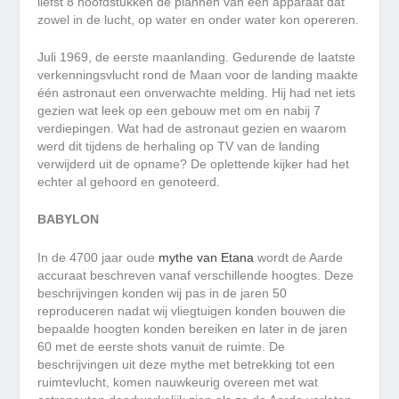
liefst 8 hoofdstukken de plannen van een apparaat dat
zowel in de lucht, op water en onder water kon opereren.
Juli 1969, de eerste maanlanding. Gedurende de laatste
verkenningsvlucht rond de Maan voor de landing maakte
één astronaut een onverwachte melding. Hij had net iets
gezien wat leek op een gebouw met om en nabij 7
verdiepingen. Wat had de astronaut gezien en waarom
werd dit tijdens de herhaling op TV van de landing
verwijderd uit de opname? De oplettende kijker had het
echter al gehoord en genoteerd.
BABYLON
In de 4700 jaar oude
mythe van Etana
wordt de Aarde
accuraat beschreven vanaf verschillende hoogtes. Deze
beschrijvingen konden wij pas in de jaren 50
reproduceren nadat wij vliegtuigen konden bouwen die
bepaalde hoogten konden bereiken en later in de jaren
60 met de eerste shots vanuit de ruimte. De
beschrijvingen uit deze mythe met betrekking tot een
ruimtevlucht, komen nauwkeurig overeen met wat