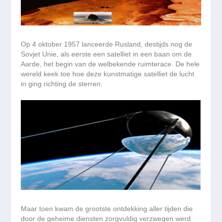
Op 4 oktober 1957 lanceerde Rusland, destijds nog de
Sovjet Unie, als eerste een satelliet in een baan om de
Aarde, het begin van de welbekende ruimterace. De hele
wereld keek toe hoe deze kunstmatige satelliet de lucht
in ging richting de sterren.
Maar toen kwam de grootste ontdekking aller tijden die
door de geheime diensten zorgvuldig verzwegen werd