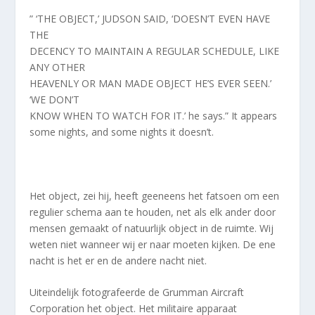
” ‘THE OBJECT,’ JUDSON SAID, ‘DOESN’T EVEN HAVE
THE
DECENCY TO MAINTAIN A REGULAR SCHEDULE, LIKE
ANY OTHER
HEAVENLY OR MAN MADE OBJECT HE’S EVER SEEN.’
‘WE DON’T
KNOW WHEN TO WATCH FOR IT.’ he says.” It appears
some nights, and some nights it doesn’t.
Het object, zei hij, heeft geeneens het fatsoen om een
regulier schema aan te houden, net als elk ander door
mensen gemaakt of natuurlijk object in de ruimte. Wij
weten niet wanneer wij er naar moeten kijken. De ene
nacht is het er en de andere nacht niet.
Uiteindelijk fotografeerde de Grumman Aircraft
Corporation het object. Het militaire apparaat