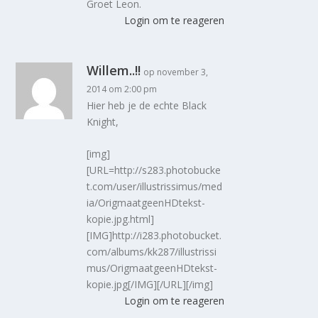
Groet Leon.
Login om te reageren
Willem..!!
op november 3,
2014 om 2:00 pm
Hier heb je de echte Black
Knight,
[img]
[URL=http://s283.photobucke
t.com/user/illustrissimus/med
ia/OrigmaatgeenHDtekst-
kopie.jpg.html]
[IMG]http://i283.photobucket.
com/albums/kk287/illustrissi
mus/OrigmaatgeenHDtekst-
kopie.jpg[/IMG][/URL][/img]
Login om te reageren