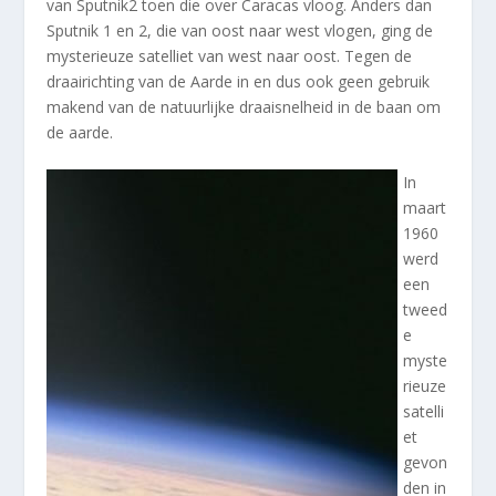
van Sputnik2 toen die over Caracas vloog. Anders dan
Sputnik 1 en 2, die van oost naar west vlogen, ging de
mysterieuze satelliet van west naar oost. Tegen de
draairichting van de Aarde in en dus ook geen gebruik
makend van de natuurlijke draaisnelheid in de baan om
de aarde.
In
maart
1960
werd
een
tweed
e
myste
rieuze
satelli
et
gevon
den in