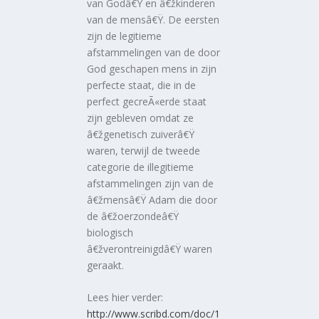
van Godâ€Ÿ en â€žkinderen
van de mensâ€Ÿ. De eersten
zijn de legitieme
afstammelingen van de door
God geschapen mens in zijn
perfecte staat, die in de
perfect gecreÃ«erde staat
zijn gebleven omdat ze
â€žgenetisch zuiverâ€Ÿ
waren, terwijl de tweede
categorie de illegitieme
afstammelingen zijn van de
â€žmensâ€Ÿ Adam die door
de â€žoerzondeâ€Ÿ
biologisch
â€žverontreinigdâ€Ÿ waren
geraakt.
Lees hier verder:
http://www.scribd.com/doc/1