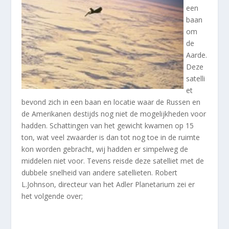
een
baan
om
de
Aarde.
Deze
satelli
et
bevond zich in een baan en locatie waar de Russen en
de Amerikanen destijds nog niet de mogelijkheden voor
hadden. Schattingen van het gewicht kwamen op 15
ton, wat veel zwaarder is dan tot nog toe in de ruimte
kon worden gebracht, wij hadden er simpelweg de
middelen niet voor. Tevens reisde deze satelliet met de
dubbele snelheid van andere satellieten. Robert
L.Johnson, directeur van het Adler Planetarium zei er
het volgende over;