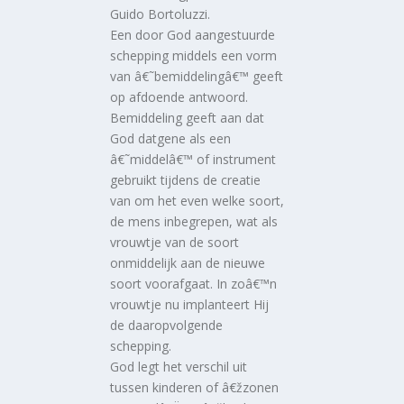
Guido Bortoluzzi.
Een door God aangestuurde
schepping middels een vorm
van â€˜bemiddelingâ€™ geeft
op afdoende antwoord.
Bemiddeling geeft aan dat
God datgene als een
â€˜middelâ€™ of instrument
gebruikt tijdens de creatie
van om het even welke soort,
de mens inbegrepen, wat als
vrouwtje van de soort
onmiddelijk aan de nieuwe
soort voorafgaat. In zoâ€™n
vrouwtje nu implanteert Hij
de daaropvolgende
schepping.
God legt het verschil uit
tussen kinderen of â€žzonen