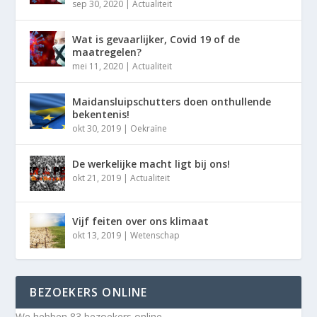
sep 30, 2020
|
Actualiteit
Wat is gevaarlijker, Covid 19 of de
maatregelen?
mei 11, 2020
|
Actualiteit
Maidansluipschutters doen onthullende
bekentenis!
okt 30, 2019
|
Oekraïne
De werkelijke macht ligt bij ons!
okt 21, 2019
|
Actualiteit
Vijf feiten over ons klimaat
okt 13, 2019
|
Wetenschap
BEZOEKERS ONLINE
We hebben 83 bezoekers online