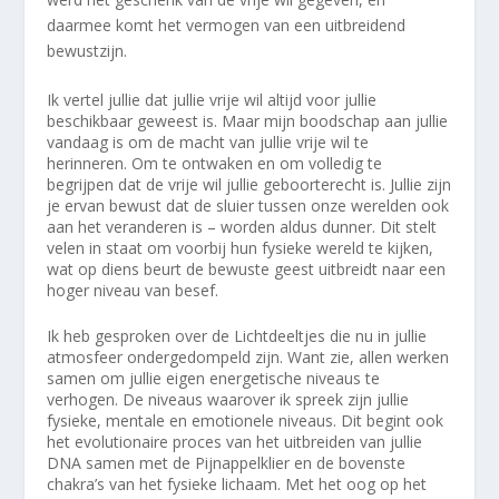
daarmee komt het vermogen van een uitbreidend
bewustzijn.
Ik vertel jullie dat jullie vrije wil altijd voor jullie
beschikbaar geweest is. Maar mijn boodschap aan jullie
vandaag is om de macht van jullie vrije wil te
herinneren. Om te ontwaken en om volledig te
begrijpen dat de vrije wil jullie geboorterecht is. Jullie zijn
je ervan bewust dat de sluier tussen onze werelden ook
aan het veranderen is – worden aldus dunner. Dit stelt
velen in staat om voorbij hun fysieke wereld te kijken,
wat op diens beurt de bewuste geest uitbreidt naar een
hoger niveau van besef.
Ik heb gesproken over de Lichtdeeltjes die nu in jullie
atmosfeer ondergedompeld zijn. Want zie, allen werken
samen om jullie eigen energetische niveaus te
verhogen. De niveaus waarover ik spreek zijn jullie
fysieke, mentale en emotionele niveaus. Dit begint ook
het evolutionaire proces van het uitbreiden van jullie
DNA samen met de Pijnappelklier en de bovenste
chakra’s van het fysieke lichaam. Met het oog op het