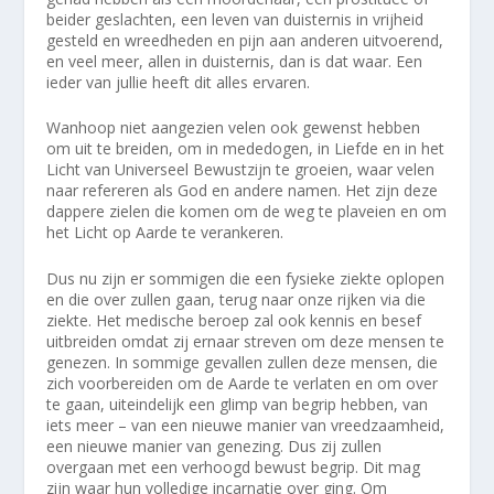
beider geslachten, een leven van duisternis in vrijheid
gesteld en wreedheden en pijn aan anderen uitvoerend,
en veel meer, allen in duisternis, dan is dat waar. Een
ieder van jullie heeft dit alles ervaren.
Wanhoop niet aangezien velen ook gewenst hebben
om uit te breiden, om in mededogen, in Liefde en in het
Licht van Universeel Bewustzijn te groeien, waar velen
naar refereren als God en andere namen. Het zijn deze
dappere zielen die komen om de weg te plaveien en om
het Licht op Aarde te verankeren.
Dus nu zijn er sommigen die een fysieke ziekte oplopen
en die over zullen gaan, terug naar onze rijken via die
ziekte. Het medische beroep zal ook kennis en besef
uitbreiden omdat zij ernaar streven om deze mensen te
genezen. In sommige gevallen zullen deze mensen, die
zich voorbereiden om de Aarde te verlaten en om over
te gaan, uiteindelijk een glimp van begrip hebben, van
iets meer – van een nieuwe manier van vreedzaamheid,
een nieuwe manier van genezing. Dus zij zullen
overgaan met een verhoogd bewust begrip. Dit mag
zijn waar hun volledige incarnatie over ging. Om