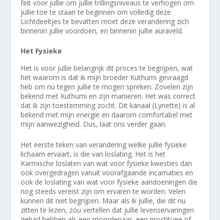
feit voor jullie om jullie trillingsniveaus te verhogen om
jullie toe te staan te beginnen om volledig deze
Lichtdeeltjes te bevatten moet deze verandering zich
binnenin jullie voordoen, en binnenin jullie auraveld.
Het Fysieke
Het is voor jullie belangrijk dit proces te begrijpen, wat
het waarom is dat ik mijn broeder Kuthumi gevraagd
heb om nu tegen jullie te mogen spreken. Zovelen zijn
bekend met Kuthumi en zijn manieren. Het was correct
dat ik zijn toestemming zocht. Dit kanaal (Lynette) is al
bekend met mijn energie en daarom comfortabel met
mijn aanwezigheid. Dus, laat ons verder gaan.
Het eerste teken van verandering welke jullie fysieke
lichaam ervaart, is die van loslating. Het is het
Karmische loslaten van wat voor fysieke kwesties dan
ook overgedragen vanuit voorafgaande incarnaties en
ook de loslating van wat voor fysieke aandoeningen die
nog steeds vereist zijn om ervaren te worden. Velen
kunnen dit niet begrijpen. Maar als ik jullie, die dit nu
zitten te lezen, zou vertellen dat jullie levenservaringen
gehad hebben als een moordenaar, een prostituee of