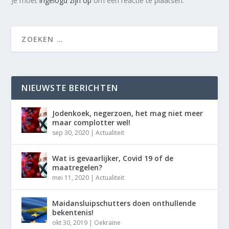
Je moet
ingelogd zijn op
om een reactie te plaatsen.
NIEUWSTE BERICHTEN
Jodenkoek, negerzoen, het mag niet meer
maar complotter wel!
sep 30, 2020
|
Actualiteit
Wat is gevaarlijker, Covid 19 of de
maatregelen?
mei 11, 2020
|
Actualiteit
Maidansluipschutters doen onthullende
bekentenis!
okt 30, 2019
|
Oekraïne