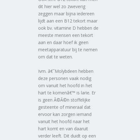
dit hier wel zo zweverig
zeggen maar bijna iedereen
lijdt aan een B12 tekort maar
ook bv. vitamine D hebben de
meeste mensen een tekort
aan en daar hoef ik geen
meetapparatuur bij te nemen
om dat te weten.
Ivm. â€˜Molybdeen hebben
deze personen vaak nodig
om vanuit het hoofd in het
hart te komenâ€™ is larie. Er
is geen Ã©Ã©n stoffelijke
gesteente of mineraal dat
ervoor kan zorgen iemand
vanuit het hoofd naar het
hart komt en van daaruit
verder leeft. Dit duidt op een