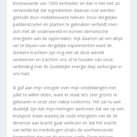
Boviswaarde van 1000 eenheden en dan is het niet zo
verwonderlijk dat ingrediënten daarvan ooit werden
gebruikt door middeleeuwse heksen. Door dergelijke
paddenstoelen en planten te gebruiken verbindt men
zich met de onderwereld en komen demonische
energieën aan de oppervlakte. Kijk daarom uit om altijd
ver te blijven van dergelijke experimenten want de
donkere krachten zijn nog niet uit deze wereld
verdwenen en trachten ons af te houden van onze
verbinding met de Goddelijke energie diep verborgen in
ons hart.
Ik gaf aan mijn vreugde over mijn ontdekkingen met
jullie te willen delen, want er staat iets zeer groots te
gebeuren in onze zeer nabije toekomst. Het zal nu wel
duidelijk zijn dat mijn metingen aantonen dat we op een
kruispunt staan waarbij de oude energieën van de 3
e
dimensie aan kracht gaat verliezen en dat het inzicht
van liefde en mededogen straks de overheersende
kenmerken zijn van de nieuwe aarde. Deze nieuwe