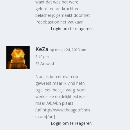
want dat was het ware
geloof, nu ontkracht en
belachelijk gemaakt door het
Pedobastion het Vatikaan.
Login om te reageren
KeZa
op maart 24, 2013 om
3:40 pm
@ Arnoud
Nou, ik ben er even op
geweest maar ik vind hetn
ogal een beetje vaag. Voor
werkelijke duidelijkheid is er
maar Ã©Ã©n plaats
[url]http://www.theageofchris
t.com[/url]
Login om te reageren