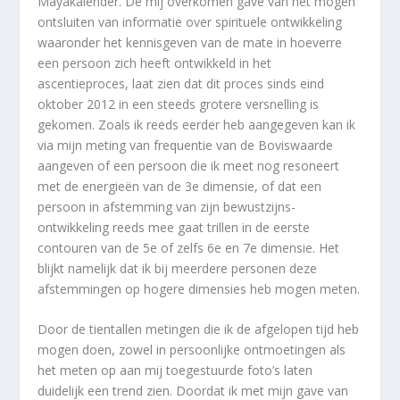
Mayakalender. De mij overkomen gave van het mogen
ontsluiten van informatie over spirituele ontwikkeling
waaronder het kennisgeven van de mate in hoeverre
een persoon zich heeft ontwikkeld in het
ascentieproces, laat zien dat dit proces sinds eind
oktober 2012 in een steeds grotere versnelling is
gekomen. Zoals ik reeds eerder heb aangegeven kan ik
via mijn meting van frequentie van de Boviswaarde
aangeven of een persoon die ik meet nog resoneert
met de energieën van de 3e dimensie, of dat een
persoon in afstemming van zijn bewustzijns-
ontwikkeling reeds mee gaat trillen in de eerste
contouren van de 5e of zelfs 6e en 7e dimensie. Het
blijkt namelijk dat ik bij meerdere personen deze
afstemmingen op hogere dimensies heb mogen meten.
Door de tientallen metingen die ik de afgelopen tijd heb
mogen doen, zowel in persoonlijke ontmoetingen als
het meten op aan mij toegestuurde foto’s laten
duidelijk een trend zien. Doordat ik met mijn gave van