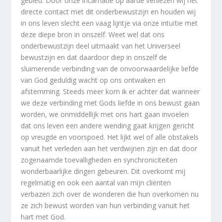
gebied. Door onze incarnatie op aarde verliezen wij het
directe contact met dit onderbewustzijn en houden wij
in ons leven slecht een vaag lijntje via onze intuïtie met
deze diepe bron in onszelf. Weet wel dat ons
onderbewustzijn deel uitmaakt van het Universeel
bewustzijn en dat daardoor diep in onszelf de
sluimerende verbinding van de onvoorwaardelijke liefde
van God geduldig wacht op ons ontwaken en
afstemming. Steeds meer kom ik er achter dat wanneer
we deze verbinding met Gods liefde in ons bewust gaan
worden, we onmiddellijk met ons hart gaan invoelen
dat ons leven een andere wending gaat krijgen gericht
op vreugde en voorspoed. Het lijkt wel of alle obstakels
vanuit het verleden aan het verdwijnen zijn en dat door
zogenaamde toevalligheden en synchroniciteiten
wonderbaarlijke dingen gebeuren. Dit overkomt mij
regelmatig en ook een aantal van mijn cliënten
verbazen zich over de wonderen die hun overkomen nu
ze zich bewust worden van hun verbinding vanuit het
hart met God.