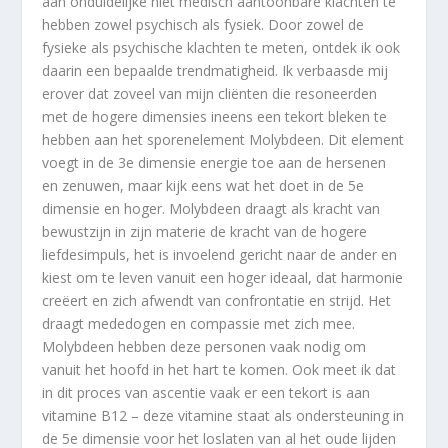
aan onduidelijke niet medisch aantoonbare klachten te
hebben zowel psychisch als fysiek. Door zowel de
fysieke als psychische klachten te meten, ontdek ik ook
daarin een bepaalde trendmatigheid. Ik verbaasde mij
erover dat zoveel van mijn cliënten die resoneerden
met de hogere dimensies ineens een tekort bleken te
hebben aan het sporenelement Molybdeen. Dit element
voegt in de 3e dimensie energie toe aan de hersenen
en zenuwen, maar kijk eens wat het doet in de 5e
dimensie en hoger. Molybdeen draagt als kracht van
bewustzijn in zijn materie de kracht van de hogere
liefdesimpuls, het is invoelend gericht naar de ander en
kiest om te leven vanuit een hoger ideaal, dat harmonie
creëert en zich afwendt van confrontatie en strijd. Het
draagt mededogen en compassie met zich mee.
Molybdeen hebben deze personen vaak nodig om
vanuit het hoofd in het hart te komen. Ook meet ik dat
in dit proces van ascentie vaak er een tekort is aan
vitamine B12 – deze vitamine staat als ondersteuning in
de 5e dimensie voor het loslaten van al het oude lijden