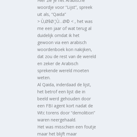
Hier zie je het Arabische
woordje voor “Lijst”, spreek
uit als, “Qaida”
> Ù‚Ø§Ø¦Ù…Ø© < , het was
me een jaar of wat terug al
duidelijk omdat ik het
gewoon via een arabisch
woordenboek kon nakijken,
dat zou de rest van de wereld
en zeker de Arabisch
sprekende wereld moeten
weten.
Al Qaida, inderdaad de lijst,
het betrof een lijst die in
beeld werd gehouden door
een FBI agent kort nadat de
Wtc torens door “demolition”
waren neergehaald.
Het was misschien een foutje
maar het blijft maar