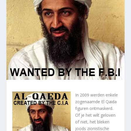
In 2009 werden enkele
zogenaamde El Qaida
figuren ontmaskerd.
Of je het wilt geloven
of niet, het bleken
joods zionistische