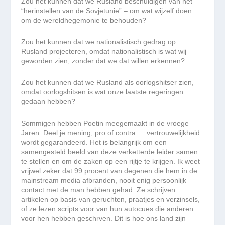
Zou het kunnen dat we Rusland beschuldigen van het
“herinstellen van de Sovjetunie” – om wat wijzelf doen
om de wereldhegemonie te behouden?
Zou het kunnen dat we nationalistisch gedrag op
Rusland projecteren, omdat nationalistisch is wat wij
geworden zien, zonder dat we dat willen erkennen?
Zou het kunnen dat we Rusland als oorlogshitser zien,
omdat oorlogshitsen is wat onze laatste regeringen
gedaan hebben?
Sommigen hebben Poetin meegemaakt in de vroege
Jaren. Deel je mening, pro of contra … vertrouwelijkheid
wordt gegarandeerd. Het is belangrijk om een
samengesteld beeld van deze verketterde leider samen
te stellen en om de zaken op een rijtje te krijgen. Ik weet
vrijwel zeker dat 99 procent van degenen die hem in de
mainstream media afbranden, nooit enig persoonlijk
contact met de man hebben gehad. Ze schrijven
artikelen op basis van geruchten, praatjes en verzinsels,
of ze lezen scripts voor van hun autocues die anderen
voor hen hebben geschrven. Dit is hoe ons land zijn