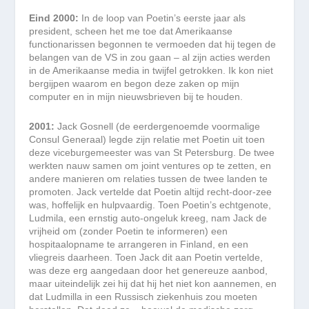
Eind 2000:
In de loop van Poetin’s eerste jaar als
president, scheen het me toe dat Amerikaanse
functionarissen begonnen te vermoeden dat hij tegen de
belangen van de VS in zou gaan – al zijn acties werden
in de Amerikaanse media in twijfel getrokken. Ik kon niet
bergijpen waarom en begon deze zaken op mijn
computer en in mijn nieuwsbrieven bij te houden.
2001:
Jack Gosnell (de eerdergenoemde voormalige
Consul Generaal) legde zijn relatie met Poetin uit toen
deze viceburgemeester was van St Petersburg. De twee
werkten nauw samen om joint ventures op te zetten, en
andere manieren om relaties tussen de twee landen te
promoten. Jack vertelde dat Poetin altijd recht-door-zee
was, hoffelijk en hulpvaardig. Toen Poetin’s echtgenote,
Ludmila, een ernstig auto-ongeluk kreeg, nam Jack de
vrijheid om (zonder Poetin te informeren) een
hospitaalopname te arrangeren in Finland, en een
vliegreis daarheen. Toen Jack dit aan Poetin vertelde,
was deze erg aangedaan door het genereuze aanbod,
maar uiteindelijk zei hij dat hij het niet kon aannemen, en
dat Ludmilla in een Russisch ziekenhuis zou moeten