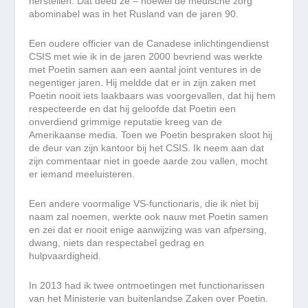
herstellen. Dat deed ze – hoewel de medische zorg
abominabel was in het Rusland van de jaren 90.
Een oudere officier van de Canadese inlichtingendienst
CSIS met wie ik in de jaren 2000 bevriend was werkte
met Poetin samen aan een aantal joint ventures in de
negentiger jaren. Hij meldde dat er in zijn zaken met
Poetin nooit iets laakbaars was voorgevallen, dat hij hem
respecteerde en dat hij geloofde dat Poetin een
onverdiend grimmige reputatie kreeg van de
Amerikaanse media. Toen we Poetin bespraken sloot hij
de deur van zijn kantoor bij het CSIS. Ik neem aan dat
zijn commentaar niet in goede aarde zou vallen, mocht
er iemand meeluisteren.
Een andere voormalige VS-functionaris, die ik niet bij
naam zal noemen, werkte ook nauw met Poetin samen
en zei dat er nooit enige aanwijzing was van afpersing,
dwang, niets dan respectabel gedrag en
hulpvaardigheid.
In 2013 had ik twee ontmoetingen met functionarissen
van het Ministerie van buitenlandse Zaken over Poetin.