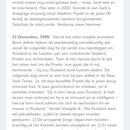
omdat zoiets nog nooit gedaan was – maar Jack wist ze
te overreden). Pas later in 2000, hoorde ik van Jack’s
driejarige ervaring meyt Vladimir Poetin in de jaren 90
terwijl de laatstgenoemde namens burgemeester
Sobchak de stad runde. Verderop meer hierover.
31 December, 1999:
Vanuit het niets maakte president
Boris Jeltsin tijdens de jaarwisseling wereldkundig dat
vanaf de volgende dag hij zijn ambt zou neerleggen en
Rusland in de handen van een onbekende Vladimir
Poetin zou achterlaten. Toen ik het nieuws dacht ik dat
het zeker niet om de Poetin kon gaan die ik mij
herinnerde – hij zou Rusland nooit kunnen leiden. De
volgende dag stond er een foto bij een artikel in de New
York Times. Ja, dit was dezelfde Poetin die ik jaren terug
ontmoet had. Ik was geshockeerd en ontdaan, en ik
vertelde vrienden: “Dit is een ramp voor Rusland, ik heb
dezen man ontmoet en hij is te introvert en te intelligent –
het zal hem nooit lukken om zich te verhouden tot de
massa in Rusland.” Verder klaagde ik: “Als Rusland weer
wil opkrabbelen, zullen er tweed dingen moeten
gebeuren: 1) De arrogante jonge oligarchen moeten
krachtig uit het Kremlin worden verwijderd, en 2) Er moet