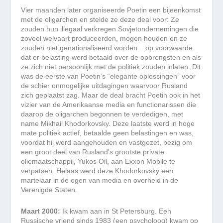
Vier maanden later organiseerde Poetin een bijeenkomst
met de oligarchen en stelde ze deze deal voor: Ze
zouden hun illegaal verkregen Sovjetondernemingen die
zoveel welvaart produceerden, mogen houden en ze
zouden niet genationaliseerd worden .. op voorwaarde
dat er belasting werd betaald over de opbrengsten en als
ze zich niet persoonlijk met de politiek zouden inlaten. Dit
was de eerste van Poetin’s “elegante oplossingen” voor
de schier onmogelijke uitdagingen waarvoor Rusland
zich geplaatst zag. Maar de deal bracht Poetin ook in het
vizier van de Amerikaanse media en functionarissen die
daarop de oligarchen begonnen te verdedigen, met
name Mikhail Khodorkovsky. Deze laatste werd in hoge
mate politiek actief, betaalde geen belastingen en was,
voordat hij werd aangehouden en vastgezet, bezig om
een groot deel van Rusland’s grootste private
oliemaatschappij, Yukos Oil, aan Exxon Mobile te
verpatsen. Helaas werd deze Khodorkovsky een
martelaar in de ogen van media en overheid in de
Verenigde Staten.
Maart 2000:
Ik kwam aan in St Petersburg. Een
Russische vriend sinds 1983 (een psycholoog) kwam op