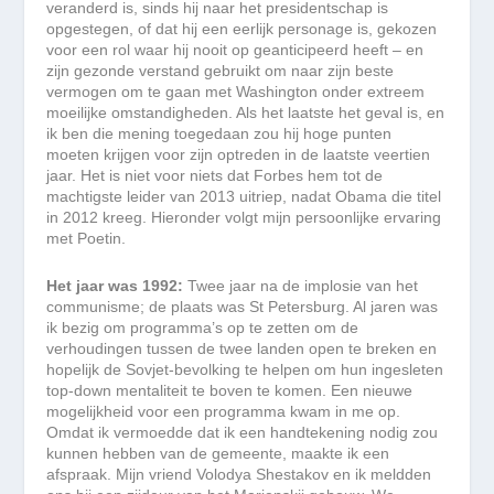
veranderd is, sinds hij naar het presidentschap is
opgestegen, of dat hij een eerlijk personage is, gekozen
voor een rol waar hij nooit op geanticipeerd heeft – en
zijn gezonde verstand gebruikt om naar zijn beste
vermogen om te gaan met Washington onder extreem
moeilijke omstandigheden. Als het laatste het geval is, en
ik ben die mening toegedaan zou hij hoge punten
moeten krijgen voor zijn optreden in de laatste veertien
jaar. Het is niet voor niets dat Forbes hem tot de
machtigste leider van 2013 uitriep, nadat Obama die titel
in 2012 kreeg. Hieronder volgt mijn persoonlijke ervaring
met Poetin.
Het jaar was 1992:
Twee jaar na de implosie van het
communisme; de plaats was St Petersburg. Al jaren was
ik bezig om programma’s op te zetten om de
verhoudingen tussen de twee landen open te breken en
hopelijk de Sovjet-bevolking te helpen om hun ingesleten
top-down mentaliteit te boven te komen. Een nieuwe
mogelijkheid voor een programma kwam in me op.
Omdat ik vermoedde dat ik een handtekening nodig zou
kunnen hebben van de gemeente, maakte ik een
afspraak. Mijn vriend Volodya Shestakov en ik meldden