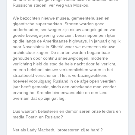
Russische steden, ver weg van Moskou.
We bezochten nieuwe musea, gemeentehuizen en
gigantische supermarkten. Straten worden goed
onderhouden, snelwegen zijn nieuw aangelegd en van
goede bewegwijzering voorzien, benzinepompen lijken
op die langs de Amerikaanse highways. In januari ging ik
naar Novosibirsk in Siberië waar we eveneens nieuwe
architectuur zagen. De starten werden begaanbaar
gehouden door continu sneeuwploegen, moderne
verlichting hield de stad de hele nacht door fel verlicht,
en een heleboel nieuwe verkeerslichten waren in het
straatbeeld verschenen. Het is verbazingwekkend
hoeveel vooruitgang Rusland in de afgelopen veertien
jaar heeft gemaakt, sinds een onbekende man zonder
ervaring het Kremlin binnenwandelde en een land
overnam dat op zijn gat lag.
Dus waarom belasteren en demoniseren onze leiders en
media Poetin en Rusland?
Net als Lady Macbeth, ‘protesteren zij te hard’?