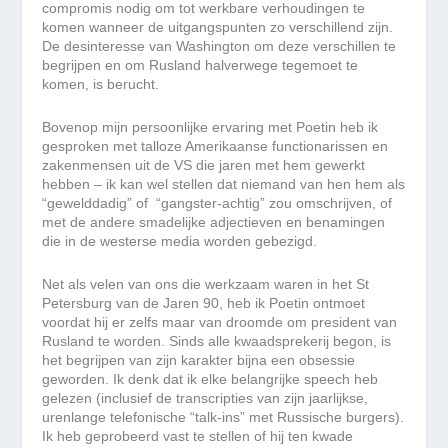
compromis nodig om tot werkbare verhoudingen te
komen wanneer de uitgangspunten zo verschillend zijn.
De desinteresse van Washington om deze verschillen te
begrijpen en om Rusland halverwege tegemoet te
komen, is berucht.
Bovenop mijn persoonlijke ervaring met Poetin heb ik
gesproken met talloze Amerikaanse functionarissen en
zakenmensen uit de VS die jaren met hem gewerkt
hebben – ik kan wel stellen dat niemand van hen hem als
“gewelddadig” of “gangster-achtig” zou omschrijven, of
met de andere smadelijke adjectieven en benamingen
die in de westerse media worden gebezigd.
Net als velen van ons die werkzaam waren in het St
Petersburg van de Jaren 90, heb ik Poetin ontmoet
voordat hij er zelfs maar van droomde om president van
Rusland te worden. Sinds alle kwaadsprekerij begon, is
het begrijpen van zijn karakter bijna een obsessie
geworden. Ik denk dat ik elke belangrijke speech heb
gelezen (inclusief de transcripties van zijn jaarlijkse,
urenlange telefonische “talk-ins” met Russische burgers).
Ik heb geprobeerd vast te stellen of hij ten kwade