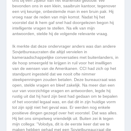
ons bij een zijdeur van het Marienskii gebouw. We
bevonden ons in een klein, saaibruin kantoor, tegenover
een vrij keurige, onbestemde man in een bruin pak. Hij
vroeg naar de reden van mijn komst. Nadat hij het
voorstel dat ik hem gaf snel had doorgelezen begon hij
intelligente vragen te stellen. Na elk van mijn
antwoorden, stelde hij de volgende relevante vraag.
Ik merkte dat deze ondervrager anders was dan andere
Sovjetbureaucraten die altijd vervielen in
kameraadschappelijke conversaties met buitenlanders, in
de hoop smeergeld te krijgen in ruil voor het inwilligen
van de wensen van de Amerikanen. CCI had zich op het
standpunt ingesteld dat we nooit ofte nimmer
steekpenningen zouden betalen. Deze bureaucraat was
open, stelde vragen en bleef zakelijk. Na meer dan een
uur van voorzichtige vragen en antwoorden, legde hij
rustig uit dat hij hard zijn best had gedaan om te bepalen
of het voorstel legaal was, en dat dit in zijn huidige vorm
tot zijn spijt niet het geval was. Er werden nog enkele
positieve dingen gezegd over het voorstel. Dat was alles.
Hij liet ons simpelweg vriendelijk uit. Buiten zei ik tegen
mijn collega: “Volodya, dit is de eerste keer dat we te
maken hebben gehad met een Sovjetbureaucraat die