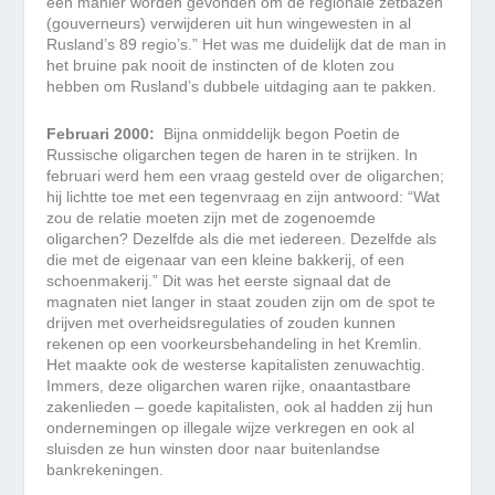
een manier worden gevonden om de regionale zetbazen
(gouverneurs) verwijderen uit hun wingewesten in al
Rusland’s 89 regio’s.” Het was me duidelijk dat de man in
het bruine pak nooit de instincten of de kloten zou
hebben om Rusland’s dubbele uitdaging aan te pakken.
Februari 2000:
Bijna onmiddelijk begon Poetin de
Russische oligarchen tegen de haren in te strijken. In
februari werd hem een vraag gesteld over de oligarchen;
hij lichtte toe met een tegenvraag en zijn antwoord: “Wat
zou de relatie moeten zijn met de zogenoemde
oligarchen? Dezelfde als die met iedereen. Dezelfde als
die met de eigenaar van een kleine bakkerij, of een
schoenmakerij.” Dit was het eerste signaal dat de
magnaten niet langer in staat zouden zijn om de spot te
drijven met overheidsregulaties of zouden kunnen
rekenen op een voorkeursbehandeling in het Kremlin.
Het maakte ook de westerse kapitalisten zenuwachtig.
Immers, deze oligarchen waren rijke, onaantastbare
zakenlieden – goede kapitalisten, ook al hadden zij hun
ondernemingen op illegale wijze verkregen en ook al
sluisden ze hun winsten door naar buitenlandse
bankrekeningen.