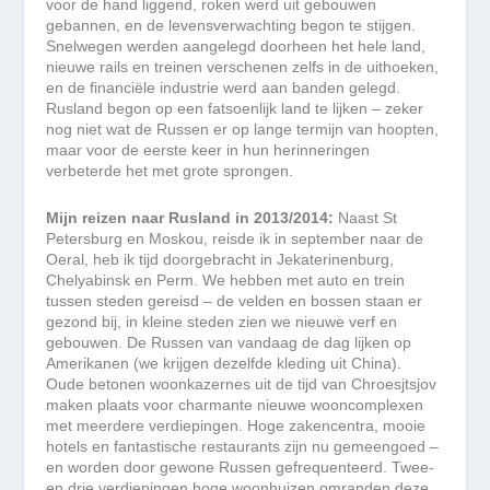
voor de hand liggend, roken werd uit gebouwen
gebannen, en de levensverwachting begon te stijgen.
Snelwegen werden aangelegd doorheen het hele land,
nieuwe rails en treinen verschenen zelfs in de uithoeken,
en de financiële industrie werd aan banden gelegd.
Rusland begon op een fatsoenlijk land te lijken – zeker
nog niet wat de Russen er op lange termijn van hoopten,
maar voor de eerste keer in hun herinneringen
verbeterde het met grote sprongen.
Mijn reizen naar Rusland in 2013/2014:
Naast St
Petersburg en Moskou, reisde ik in september naar de
Oeral, heb ik tijd doorgebracht in Jekaterinenburg,
Chelyabinsk en Perm. We hebben met auto en trein
tussen steden gereisd – de velden en bossen staan er
gezond bij, in kleine steden zien we nieuwe verf en
gebouwen. De Russen van vandaag de dag lijken op
Amerikanen (we krijgen dezelfde kleding uit China).
Oude betonen woonkazernes uit de tijd van Chroesjtsjov
maken plaats voor charmante nieuwe wooncomplexen
met meerdere verdiepingen. Hoge zakencentra, mooie
hotels en fantastische restaurants zijn nu gemeengoed –
en worden door gewone Russen gefrequenteerd. Twee-
en drie verdiepingen hoge woonhuizen omranden deze