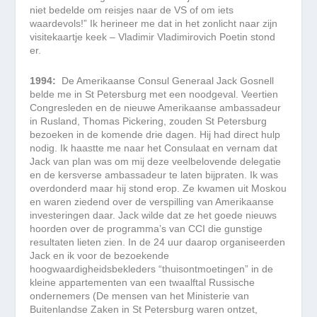
niet bedelde om reisjes naar de VS of om iets
waardevols!” Ik herineer me dat in het zonlicht naar zijn
visitekaartje keek – Vladimir Vladimirovich Poetin stond
er.
1994:
De Amerikaanse Consul Generaal Jack Gosnell
belde me in St Petersburg met een noodgeval. Veertien
Congresleden en de nieuwe Amerikaanse ambassadeur
in Rusland, Thomas Pickering, zouden St Petersburg
bezoeken in de komende drie dagen. Hij had direct hulp
nodig. Ik haastte me naar het Consulaat en vernam dat
Jack van plan was om mij deze veelbelovende delegatie
en de kersverse ambassadeur te laten bijpraten. Ik was
overdonderd maar hij stond erop. Ze kwamen uit Moskou
en waren ziedend over de verspilling van Amerikaanse
investeringen daar. Jack wilde dat ze het goede nieuws
hoorden over de programma’s van CCI die gunstige
resultaten lieten zien. In de 24 uur daarop organiseerden
Jack en ik voor de bezoekende
hoogwaardigheidsbekleders “thuisontmoetingen” in de
kleine appartementen van een twaalftal Russische
ondernemers (De mensen van het Ministerie van
Buitenlandse Zaken in St Petersburg waren ontzet,