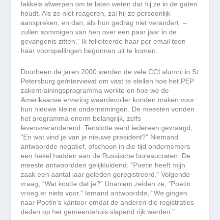
fakkels afwerpen om te laten weten dat hij ze in de gaten
houdt. Als ze niet reageren, zal hij ze persoonlijk
aanspreken, en dan, als hun gedrag niet verandert –
zullen sommigen van hen over een paar jaar in de
gevangenis zitten.” Ik feliciteerde haar per email toen
haar voorspellingen begonnen uit te komen.
Doorheen de jaren 2000 werden de vele CCI alumni in St
Petersburg geïnterviewd om vast te stellen hoe het PEP
zakentrainingsprogramma werkte en hoe we de
Amerikaanse ervaring waardevoller konden maken voor
hun nieuwe kleine ondernemingen. De meesten vonden
het programma enorm belangrijk, zelfs
levensveranderend. Tenslotte werd iedereen gevraagd,
“En wat vind je van je nieuwe president?” Niemand
antwoordde negatief, ofschoon in die tijd ondernemers
een hekel hadden aan de Russische bureaucraten. De
meeste antwoordden gelijkluidend: “Poetin heeft mijn
zaak een aantal jaar geleden geregistreerd.” Volgende
vraag, “Wat kostte dat je?” Unaniem zeiden ze, “Poetin
vroeg er niets voor.” Iemand antwoordde, “We gingen
naar Poetin’s kantoor omdat de anderen die registraties
deden op het gemeentehuis slapend rijk werden.”