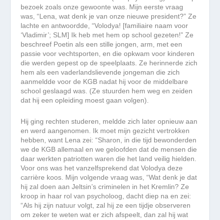
bezoek zoals onze gewoonte was. Mijn eerste vraag
was, “Lena, wat denk je van onze nieuwe president?” Ze
lachte en antwoordde, “Volodya! [familiaire naam voor
‘Vladimir’; SLM] Ik heb met hem op school gezeten!” Ze
beschreef Poetin als een stille jongen, arm, met een
passie voor vechtsporten, en die opkwam voor kinderen
die werden gepest op de speelplaats. Ze herinnerde zich
hem als een vaderlandslievende jongeman die zich
aanmeldde voor de KGB nadat hij voor de middelbare
school geslaagd was. (Ze stuurden hem weg en zeiden
dat hij een opleiding moest gaan volgen).
Hij ging rechten studeren, meldde zich later opnieuw aan
en werd aangenomen. Ik moet mijn gezicht vertrokken
hebben, want Lena zei: “Sharon, in die tijd bewonderden
we de KGB allemaal en we geloofden dat de mensen die
daar werkten patriotten waren die het land veilig hielden.
Voor ons was het vanzelfsprekend dat Volodya deze
carrière koos. Mijn volgende vraag was, “Wat denk je dat
hij zal doen aan Jeltsin’s criminelen in het Kremlin? Ze
kroop in haar rol van psycholoog, dacht diep na en zei:
“Als hij zijn natuur volgt, zal hij ze een tijdje observeren
om zeker te weten wat er zich afspeelt, dan zal hij wat