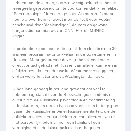
hebben met deze man, van wie weinig bekend is, heb ik
tevergeefs geprobeerd om te voorkomen dat ik het etiket
“Poetin-apologist” kreeg opgeplakt. Als men zelfs maar
neutraal over hem is, wordt men als “soft voor Poetin”
beschouwd door ‘deskundigen’, de pers en gewone
burgers die hun nieuws van CNN, Fox en MSNBC
krijgen.
Ik pretendeer geen expert te zijn, ik ben slechts sinds 30
jaar een programma-ontwikkelaar in de Sovjetunie en in
Rusland. Maar gedurende deze tijd heb ik veel meer
direct contact gehad met Russen van allerlei kunne en in
elf tijdzones, dan eender welke Westerse verslaggever,
of dan welke functionaris uit Washington dan ook.
Ik ben lang genoeg in het land geweest om veel te
hebben nagedacht over de Russische geschiedenis en
cultuur, om de Russische psychologie en conditionering
te bestuderen, en om de typische verschillen te begrijpen
tussen de Russische en Amerikaanse mentaliteit, die de
politieke relaties met hun leiders zo compliceren. Net als
met persoonlijkheden binnen een familie of een
vereniging of in de lokale politiek, is er begrip en