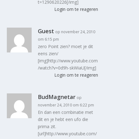
t=1290620226[/img]
Login om te reageren
Guest
op november 24, 2010
om 6:15 pm
zero Point zien? moet je dit
eens zien/
[img]http://www.youtube.com
/watch?v=0d9h-skWiaU[/img]
Login om te reageren
BudMagnetar
op
november 24, 2010 om 6:22 pm
En dan een combinatie met
dit en je hebt een ufo die
prima zit.
[url]http://www.youtube.com/