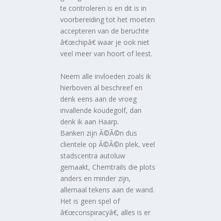
te controleren is en dit is in
voorbereiding tot het moeten
accepteren van de beruchte
â€œchipâ€ waar je ook niet
veel meer van hoort of leest.
Neem alle invloeden zoals ik
hierboven al beschreef en
denk eens aan de vroeg
invallende koudegolf, dan
denk ik aan Haarp.
Banken zijn Ã©Ã©n dus
clientele op Ã©Ã©n plek, veel
stadscentra autoluw
gemaakt, Chemtrails die plots
anders en minder zijn,
allemaal tekens aan de wand.
Het is geen spel of
â€œconspiracyâ€, alles is er