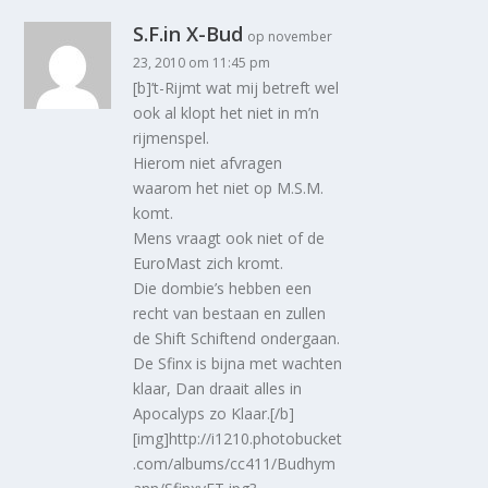
S.F.in X-Bud
op november
23, 2010 om 11:45 pm
[b]’t-Rijmt wat mij betreft wel
ook al klopt het niet in m’n
rijmenspel.
Hierom niet afvragen
waarom het niet op M.S.M.
komt.
Mens vraagt ook niet of de
EuroMast zich kromt.
Die dombie’s hebben een
recht van bestaan en zullen
de Shift Schiftend ondergaan.
De Sfinx is bijna met wachten
klaar, Dan draait alles in
Apocalyps zo Klaar.[/b]
[img]http://i1210.photobucket
.com/albums/cc411/Budhym