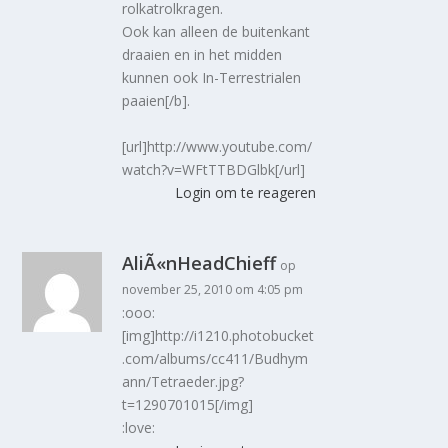
rolkatrolkragen.
Ook kan alleen de buitenkant
draaien en in het midden
kunnen ook In-Terrestrialen
paaien[/b].
[url]http://www.youtube.com/
watch?v=WFtTTBDGlbk[/url]
Login om te reageren
AliÃ«nHeadChieff
op
november 25, 2010 om 4:05 pm
:ooo:
[img]http://i1210.photobucket
.com/albums/cc411/Budhym
ann/Tetraeder.jpg?
t=1290701015[/img]
:love: