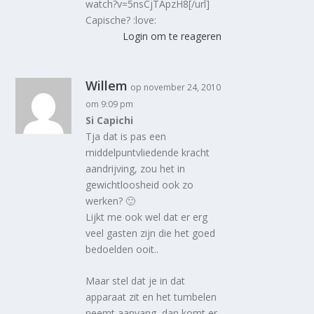
watch?v=5nsCjTApzH8[/url]
Capische? :love:
Login om te reageren
Willem
op november 24, 2010
om 9:09 pm
Si Capichi
Tja dat is pas een
middelpuntvliedende kracht
aandrijving, zou het in
gewichtloosheid ook zo
werken? 🙂
Lijkt me ook wel dat er erg
veel gasten zijn die het goed
bedoelden ooit..
Maar stel dat je in dat
apparaat zit en het tumbelen
neemt aanvang, dan komt er