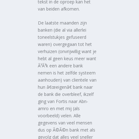
tekst in de oproep kan het
van beiden afkomen.
De laatste maanden zijn
banken (die al via allerlei
toneelstukjes gefuseerd
waren) overgegaan tot het
verhuizen (onvrijwillig want je
hebt al geen keus meer want
Ã³Ã³k een andere bank
nemen is het zelfde systeem
aanhouden) van clientele van
hun â€œeigenâ€ bank naar
de bank die overbleef, ikzelf
ging van Fortis naar Abn-
amro en met mij (als
voorbeeld) velen. Alle
gegevens van veel mensen
dus op Ã©Ã©n bank met als
gevolg dat alles veel sneller