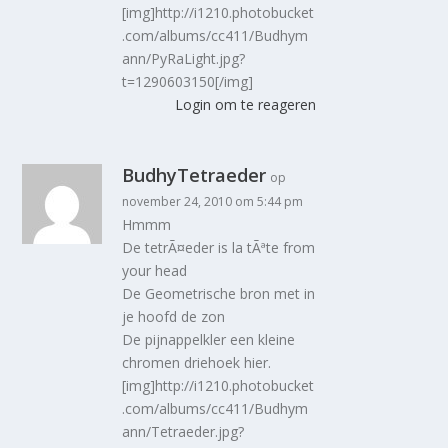
[img]http://i1210.photobucket
.com/albums/cc411/Budhym
ann/PyRaLight.jpg?
t=1290603150[/img]
Login om te reageren
BudhyTetraeder
op
november 24, 2010 om 5:44 pm
Hmmm
De tetrÃ¤eder is la tÃªte from
your head
De Geometrische bron met in
je hoofd de zon
De pijnappelkler een kleine
chromen driehoek hier.
[img]http://i1210.photobucket
.com/albums/cc411/Budhym
ann/Tetraeder.jpg?