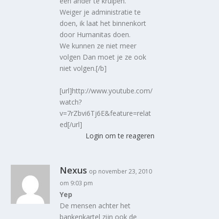
een ander te kruipen.
Weiger je administratie te
doen, ik laat het binnenkort
door Humanitas doen.
We kunnen ze niet meer
volgen Dan moet je ze ook
niet volgen.[/b]
[url]http://www.youtube.com/
watch?
v=7rZbvi6Tj6E&feature=relat
ed[/url]
Login om te reageren
Nexus
op november 23, 2010
om 9:03 pm
Yep
De mensen achter het
bankenkartel zijn ook de