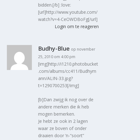
bidden.[/b] :love:
[url]http://www.youtube.com/
watch?v=4-CeOWDBoFg[/url]
Login om te reageren
Budhy-Blue
op november
25, 2010 om 4:00 pm
[img]http://i1210.photobucket
.com/albums/cc411/Budhym
ann/ALIN-33.jpg?
t=1290700253[/img]
[b]Dan zwijg ik nog over de
andere merken die ik heb
mogen bemerken.
Je hebt ze ook in 2 lagen
waar ze boven of onder
draaien door ‘n-“soort”