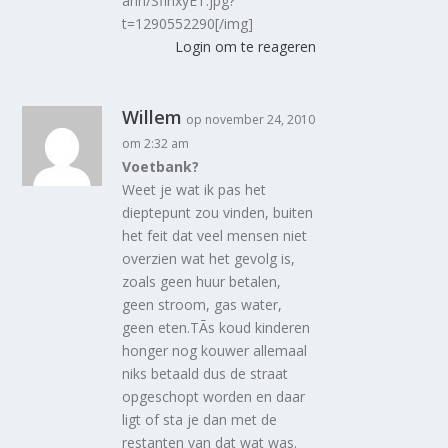
ann/SfinxyET.jpg?
t=1290552290[/img]
Login om te reageren
Willem
op november 24, 2010
om 2:32 am
Voetbank?
Weet je wat ik pas het
dieptepunt zou vinden, buiten
het feit dat veel mensen niet
overzien wat het gevolg is,
zoals geen huur betalen,
geen stroom, gas water,
geen eten.TÃ­s koud kinderen
honger nog kouwer allemaal
niks betaald dus de straat
opgeschopt worden en daar
ligt of sta je dan met de
restanten van dat wat was.