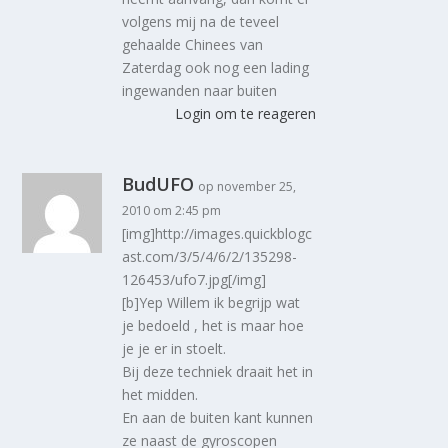
volgens mij na de teveel
gehaalde Chinees van
Zaterdag ook nog een lading
ingewanden naar buiten
Login om te reageren
BudUFO
op november 25,
2010 om 2:45 pm
[img]http://images.quickblogc
ast.com/3/5/4/6/2/135298-
126453/ufo7.jpg[/img]
[b]Yep Willem ik begrijp wat
je bedoeld , het is maar hoe
je je er in stoelt.
Bij deze techniek draait het in
het midden.
En aan de buiten kant kunnen
ze naast de gyroscopen