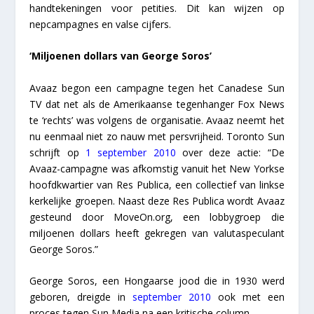
handtekeningen voor petities. Dit kan wijzen op
nepcampagnes en valse cijfers.
‘Miljoenen dollars van George Soros’
Avaaz begon een campagne tegen het Canadese Sun
TV dat net als de Amerikaanse tegenhanger Fox News
te ‘rechts’ was volgens de organisatie. Avaaz neemt het
nu eenmaal niet zo nauw met persvrijheid. Toronto Sun
schrijft op
1 september 2010
over deze actie: “De
Avaaz-campagne was afkomstig vanuit het New Yorkse
hoofdkwartier van Res Publica, een collectief van linkse
kerkelijke groepen. Naast deze Res Publica wordt Avaaz
gesteund door MoveOn.org, een lobbygroep die
miljoenen dollars heeft gekregen van valutaspeculant
George Soros.”
George Soros, een Hongaarse jood die in 1930 werd
geboren, dreigde in
september 2010
ook met een
proces tegen Sun Media na een kritische column.