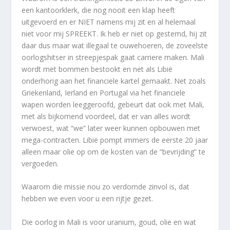
een kantoorklerk, die nog nooit een klap heeft
uitgevoerd en er NIET namens mij zit en al helemaal
niet voor mij SPREEKT. Ik heb er niet op gestemd, hij zit
daar dus maar wat illegaal te ouwehoeren, de zoveelste
oorlogshitser in streepjespak gaat carriere maken. Mali
wordt met bommen bestookt en net als Libië
onderhorig aan het financiele kartel gemaakt. Net zoals
Griekenland, Ierland en Portugal via het financiele
wapen worden leeggeroofd, gebeurt dat ook met Mali,
met als bijkomend voordeel, dat er van alles wordt
verwoest, wat “we” later weer kunnen opbouwen met
mega-contracten. Libië pompt immers de eerste 20 jaar
alleen maar olie op om de kosten van de “bevrijding” te
vergoeden.
Waarom die missie nou zo verdomde zinvol is, dat
hebben we even voor u een rijtje gezet.
Die oorlog in Mali is voor uranium, goud, olie en wat