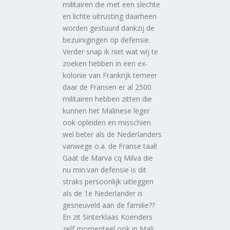
militairen die met een slechte
en lichte uitrusting daarheen
worden gestuurd dankzij de
bezuinigingen op defensie.
Verder snap ik niet wat wij te
zoeken hebben in een ex-
kolonie van Frankrijk temeer
daar de Fransen er al 2500
militairen hebben zitten die
kunnen het Malinese leger
ook opleiden en misschien
wel beter als de Nederlanders
vanwege o.a. de Franse taal!
Gaat de Marva cq Milva die
nu min.van defensie is dit
straks persoonlijk uitleggen
als de 1e Nederlander is
gesneuveld aan de familie??
En zit Sinterklaas Koenders
zelf momenteel ook in Mali