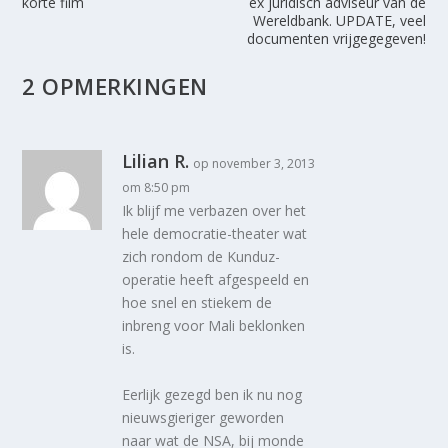
korte film
ex juridisch adviseur van de
Wereldbank. UPDATE, veel
documenten vrijgegegeven!
2 OPMERKINGEN
Lilian R.
op november 3, 2013
om 8:50 pm
Ik blijf me verbazen over het
hele democratie-theater wat
zich rondom de Kunduz-
operatie heeft afgespeeld en
hoe snel en stiekem de
inbreng voor Mali beklonken
is.
Eerlijk gezegd ben ik nu nog
nieuwsgieriger geworden
naar wat de NSA, bij monde