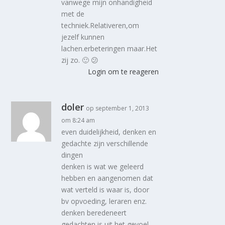
vanwege mijn onhandigheid
met de
techniek.Relativeren,om
jezelf kunnen
lachen.erbeteringen maar.Het
zij zo. 🙂 😕
Login om te reageren
doler
op september 1, 2013
om 8:24 am
even duidelijkheid, denken en
gedachte zijn verschillende
dingen
denken is wat we geleerd
hebben en aangenomen dat
wat verteld is waar is, door
bv opvoeding, leraren enz.
denken beredeneert
gedachten is uit het gevoel