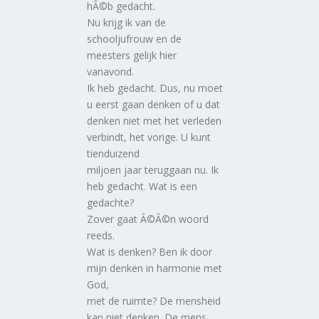
hÃ©b gedacht.
Nu krijg ik van de
schooljufrouw en de
meesters gelijk hier
vanavond.
Ik heb gedacht. Dus, nu moet
u eerst gaan denken of u dat
denken niet met het verleden
verbindt, het vorige. U kunt
tienduizend
miljoen jaar teruggaan nu. Ik
heb gedacht. Wat is een
gedachte?
Zover gaat Ã©Ã©n woord
reeds.
Wat is denken? Ben ik door
mijn denken in harmonie met
God,
met de ruimte? De mensheid
kan niet denken. De mens