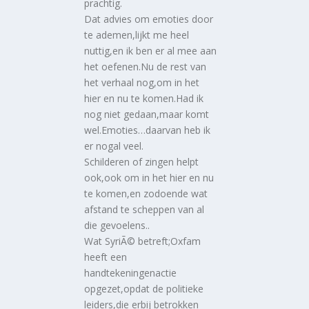
prachtig.
Dat advies om emoties door
te ademen,lijkt me heel
nuttig,en ik ben er al mee aan
het oefenen.Nu de rest van
het verhaal nog,om in het
hier en nu te komen.Had ik
nog niet gedaan,maar komt
wel.Emoties…daarvan heb ik
er nogal veel.
Schilderen of zingen helpt
ook,ook om in het hier en nu
te komen,en zodoende wat
afstand te scheppen van al
die gevoelens..
Wat SyriÃ© betreft;Oxfam
heeft een
handtekeningenactie
opgezet,opdat de politieke
leiders,die erbij betrokken