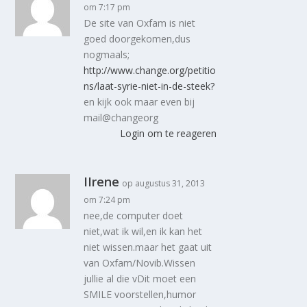
om 7:17 pm
De site van Oxfam is niet
goed doorgekomen,dus
nogmaals;
http://www.change.org/petitio
ns/laat-syrie-niet-in-de-steek?
en kijk ook maar even bij
mail@changeorg
Login om te reageren
IIrene
op augustus 31, 2013
om 7:24 pm
nee,de computer doet
niet,wat ik wil,en ik kan het
niet wissen.maar het gaat uit
van Oxfam/Novib.Wissen
jullie al die vDit moet een
SMILE voorstellen,humor