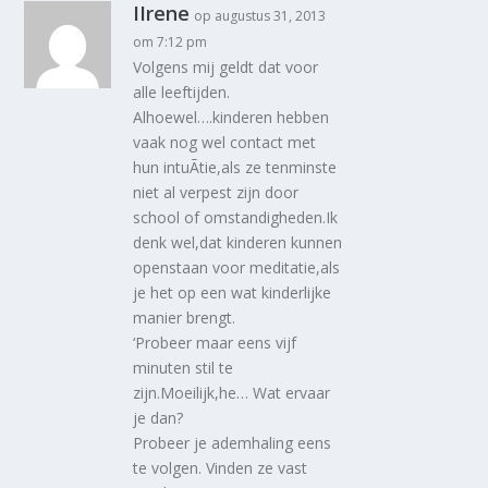
IIrene
op augustus 31, 2013
om 7:12 pm
Volgens mij geldt dat voor
alle leeftijden.
Alhoewel….kinderen hebben
vaak nog wel contact met
hun intuÃ­tie,als ze tenminste
niet al verpest zijn door
school of omstandigheden.Ik
denk wel,dat kinderen kunnen
openstaan voor meditatie,als
je het op een wat kinderlijke
manier brengt.
‘Probeer maar eens vijf
minuten stil te
zijn.Moeilijk,he… Wat ervaar
je dan?
Probeer je ademhaling eens
te volgen. Vinden ze vast