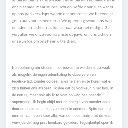
anderen zien als het theater van anderen. We bemoeien er
ons niet mee, maar sturen Licht en Liefde naar alles wat er
op ons pad verschijnt waarin dat ontbreekt. We hoeven er
geen uur voor te mediteren. We openen gewoon ons hart
en ademen Licht en Liefde uit naar waar het nodig is. Zo
vervullen we onze voornaamste opgave, om ons Licht en
onze Liefde om ons heen uit te dijen.
Een oefening om steeds meer bewust te worden is zo vaak
als mogelijk de eigen ademhaling te observeren en
tegelijkertijd, zonder oordeel, alles te zien en te horen wat er
zich buiten ons afspeelt. Ik doe dat bij voorkeur in het bos, in
de natuur, maar ook als ik te voet op weg ben naar de
supermarkt. Ik begin altijd met de energie van moeder aarde
door de chakra’s in mijn voeten in te ademen. Spits dan mijn
oren en vat in een keer alle, van de meest nabije tot de verst
verwijderde, nog juist hoorbare geluiden. Tegelijkertijd open ik