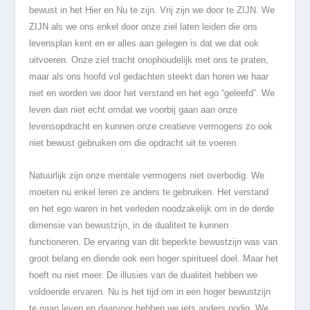
bewust in het Hier en Nu te zijn. Vrij zijn we door te ZIJN. We
ZIJN als we ons enkel door onze ziel laten leiden die ons
levensplan kent en er alles aan gelegen is dat we dat ook
uitvoeren. Onze ziel tracht onophoudelijk met ons te praten,
maar als ons hoofd vol gedachten steekt dan horen we haar
niet en worden we door het verstand en het ego “geleefd”. We
leven dan niet echt omdat we voorbij gaan aan onze
levensopdracht en kunnen onze creatieve vermogens zo ook
niet bewust gebruiken om die opdracht uit te voeren.
Natuurlijk zijn onze mentale vermogens niet overbodig. We
moeten nu enkel leren ze anders te gebruiken. Het verstand
en het ego waren in het verleden noodzakelijk om in de derde
dimensie van bewustzijn, in de dualiteit te kunnen
functioneren. De ervaring van dit beperkte bewustzijn was van
groot belang en diende ook een hoger spiritueel doel. Maar het
hoeft nu niet meer. De illusies van de dualiteit hebben we
voldoende ervaren. Nu is het tijd om in een hoger bewustzijn
te gaan leven en daarvoor hebben we iets anders nodig. We