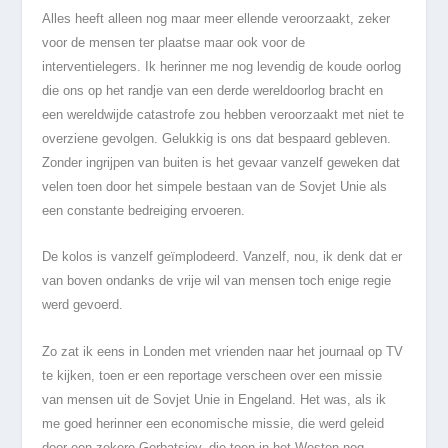
Alles heeft alleen nog maar meer ellende veroorzaakt, zeker
voor de mensen ter plaatse maar ook voor de
interventielegers. Ik herinner me nog levendig de koude oorlog
die ons op het randje van een derde wereldoorlog bracht en
een wereldwijde catastrofe zou hebben veroorzaakt met niet te
overziene gevolgen. Gelukkig is ons dat bespaard gebleven.
Zonder ingrijpen van buiten is het gevaar vanzelf geweken dat
velen toen door het simpele bestaan van de Sovjet Unie als
een constante bedreiging ervoeren.
De kolos is vanzelf geïmplodeerd. Vanzelf, nou, ik denk dat er
van boven ondanks de vrije wil van mensen toch enige regie
werd gevoerd.
Zo zat ik eens in Londen met vrienden naar het journaal op TV
te kijken, toen er een reportage verscheen over een missie
van mensen uit de Sovjet Unie in Engeland. Het was, als ik
me goed herinner een economische missie, die werd geleid
door een zekere Gorbatsjov, die toen in het Westen nog