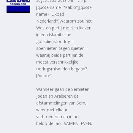
augustus 25, 2013 om 11:17 pm
[quote name="Pablo"][quote
name="Likoed
Nederland"]Waarom zou het
Westen partij moeten kiezen
in een islamitische
godsdienstoorlog –
soennieten tegen sjiieten –
waarbij beide partijen de
meest verschrikkelijke
oorlogsmisdaden begaan?
[/quote]
Wanneer gaan de Semieten,
Joden en Arabieren de
afstammelingen van Sem,
weer met elkaar
verbroederen en in het
beloofde land SAMENLEVEN.