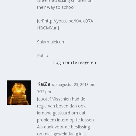
Israelis attacking children on
their way to school
[url]http://youtu.be/KVuxQ7A
HBCM[/url]
Salam aleicum,
Pablo
Login om te reageren
KeZa
op augustus 25, 2013 om
3:32 pm
[quote]Misschien had de
regie van boven dan ook
iemand gestuurd om dat
probleem intern op te lossen.
Als dank voor de beslissing
om niet gewelddadig in te