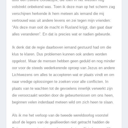
volstrekt onbekend was. Toen ik deze man op het scherm zag
verschijnen herkende ik hem meteen als iemand die mij
vertrouwd was uit andere levens en zei tegen mijn vrienden:
“Als deze man ooit de macht in Rusland krijgt, dan gaat daar
alles veranderen”. En dat is precies wat er nadien gebeurde.
Ik denk dat de regie daarboven iemand gestuurd had om die
klus te klaren. Dus problemen kunnen ook anders worden
opgelost. Maar de mensen hebben geen geduld en nog minder
oor voor de steeds wederkerende oproep van Jezus en andere
Lichtwezens om alles te accepteren wat er plaats vindt en om
naar vredige oplossingen te zoeken voor alle conflicten. In
plaats van te wachten tot de gevoelens innerlijk verwerkt zijn
die veroorzaakt worden door de gebeurtenissen om ons heen,
beginnen velen inderdaad meteen wild om zich heen te slaan.
Als ik me het verloop van de tweede wereldoorlog voorstel
alsof de legers van de geallieerden niet getracht hadden de