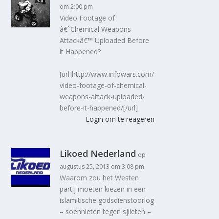
om 2:00 pm
Video Footage of
â€˜Chemical Weapons
Attackâ€™ Uploaded Before
it Happened?
[url]http://www.infowars.com/
video-footage-of-chemical-
weapons-attack-uploaded-
before-it-happened/[/url]
Login om te reageren
Likoed Nederland
op
augustus 25, 2013 om 3:08 pm
Waarom zou het Westen
partij moeten kiezen in een
islamitische godsdienstoorlog
– soennieten tegen sjiieten –