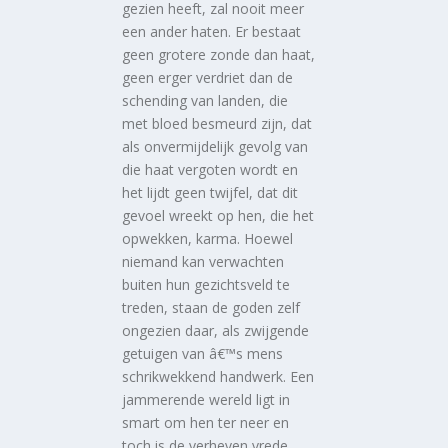
gezien heeft, zal nooit meer
een ander haten. Er bestaat
geen grotere zonde dan haat,
geen erger verdriet dan de
schending van landen, die
met bloed besmeurd zijn, dat
als onvermijdelijk gevolg van
die haat vergoten wordt en
het lijdt geen twijfel, dat dit
gevoel wreekt op hen, die het
opwekken, karma. Hoewel
niemand kan verwachten
buiten hun gezichtsveld te
treden, staan de goden zelf
ongezien daar, als zwijgende
getuigen van â€™s mens
schrikwekkend handwerk. Een
jammerende wereld ligt in
smart om hen ter neer en
toch is de verheven vrede