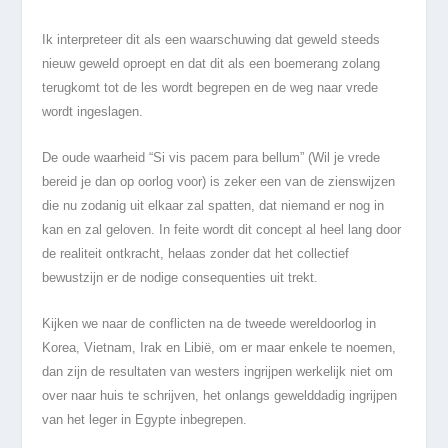
Ik interpreteer dit als een waarschuwing dat geweld steeds
nieuw geweld oproept en dat dit als een boemerang zolang
terugkomt tot de les wordt begrepen en de weg naar vrede
wordt ingeslagen.
De oude waarheid “Si vis pacem para bellum” (Wil je vrede
bereid je dan op oorlog voor) is zeker een van de zienswijzen
die nu zodanig uit elkaar zal spatten, dat niemand er nog in
kan en zal geloven. In feite wordt dit concept al heel lang door
de realiteit ontkracht, helaas zonder dat het collectief
bewustzijn er de nodige consequenties uit trekt.
Kijken we naar de conflicten na de tweede wereldoorlog in
Korea, Vietnam, Irak en Libië, om er maar enkele te noemen,
dan zijn de resultaten van westers ingrijpen werkelijk niet om
over naar huis te schrijven, het onlangs gewelddadig ingrijpen
van het leger in Egypte inbegrepen.