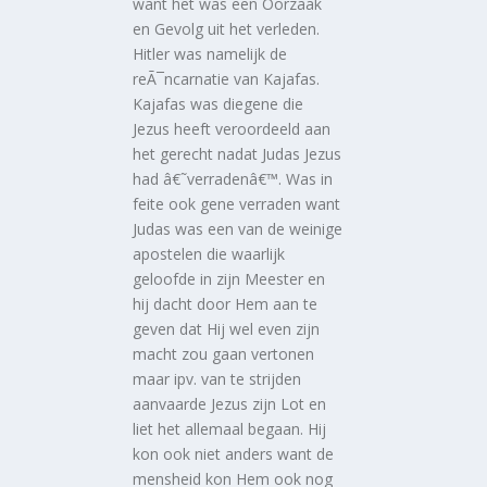
want het was een Oorzaak
en Gevolg uit het verleden.
Hitler was namelijk de
reÃ¯ncarnatie van Kajafas.
Kajafas was diegene die
Jezus heeft veroordeeld aan
het gerecht nadat Judas Jezus
had â€˜verradenâ€™. Was in
feite ook gene verraden want
Judas was een van de weinige
apostelen die waarlijk
geloofde in zijn Meester en
hij dacht door Hem aan te
geven dat Hij wel even zijn
macht zou gaan vertonen
maar ipv. van te strijden
aanvaarde Jezus zijn Lot en
liet het allemaal begaan. Hij
kon ook niet anders want de
mensheid kon Hem ook nog