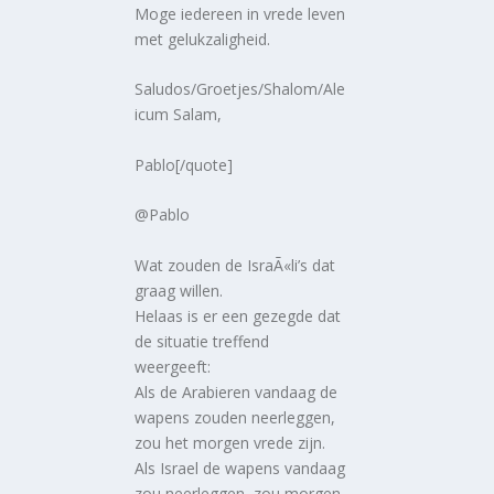
Moge iedereen in vrede leven
met gelukzaligheid.
Saludos/Groetjes/Shalom/Ale
icum Salam,
Pablo[/quote]
@Pablo
Wat zouden de IsraÃ«li’s dat
graag willen.
Helaas is er een gezegde dat
de situatie treffend
weergeeft:
Als de Arabieren vandaag de
wapens zouden neerleggen,
zou het morgen vrede zijn.
Als Israel de wapens vandaag
zou neerleggen, zou morgen