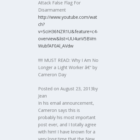
Attack False Flag For
Disarmament
http://www.youtube.com/wat
ch?
v=SciH36NZR1U&feature=c4-
overview&list=UU4unV5BVm
WubfAF0Al_AVdw
!!!!! MUST READ: Why I Am No
Longer a Light Worker â€“ by
Cameron Day
Posted on August 23, 2013by
Jean
In his email announcement,
Cameron says this is
probably his most important
post ever, and I totally agree
with him! I have known for a
very long time that the New