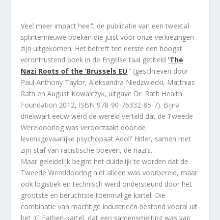
Veel meer impact heeft de publicatie van een tweetal
splinternieuwe boeken die juist vóór onze verkiezingen
zijn uitgekomen. Het betreft ten eerste een hoogst
verontrustend boek in de Engelse taal getiteld
’The
Nazi Roots of the ’Brussels EU
’’ (geschreven door
Paul Anthony Taylor, Aleksandra Niedzwiecki, Matthias
Rath en August Kowalczyk, uitgave Dr. Rath Health
Foundation 2012, ISBN 978-90-76332-85-7). Bijna
driekwart eeuw werd de wereld verteld dat de Tweede
Wereldoorlog was veroorzaakt door de
levensgevaarlijke psychopaat Adolf Hitler, samen met
zijn staf van racistische boeven, de nazi’s.
Maar geleidelijk begint het duidelijk te worden dat de
Tweede Wereldoorlog niet alleen was voorbereid, maar
ook logistiek en technisch werd ondersteund door het
grootste en beruchtste toenmalige kartel. Die
combinatie van machtige industrieën bestond vooral uit
het IG Farben-kartel, dat een samensmelting was van