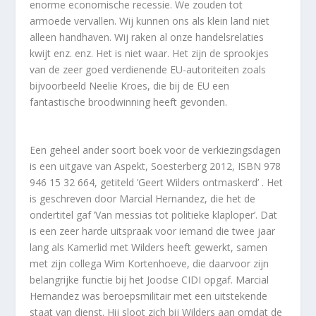
enorme economische recessie. We zouden tot
armoede vervallen. Wij kunnen ons als klein land niet
alleen handhaven. Wij raken al onze handelsrelaties
kwijt enz. enz. Het is niet waar. Het zijn de sprookjes
van de zeer goed verdienende EU-autoriteiten zoals
bijvoorbeeld Neelie Kroes, die bij de EU een
fantastische broodwinning heeft gevonden.
Een geheel ander soort boek voor de verkiezingsdagen
is een uitgave van Aspekt, Soesterberg 2012, ISBN 978
946 15 32 664, getiteld ’Geert Wilders ontmaskerd’ . Het
is geschreven door Marcial Hernandez, die het de
ondertitel gaf ’Van messias tot politieke klaploper’. Dat
is een zeer harde uitspraak voor iemand die twee jaar
lang als Kamerlid met Wilders heeft gewerkt, samen
met zijn collega Wim Kortenhoeve, die daarvoor zijn
belangrijke functie bij het Joodse CIDI opgaf. Marcial
Hernandez was beroepsmilitair met een uitstekende
staat van dienst. Hij sloot zich bij Wilders aan omdat de