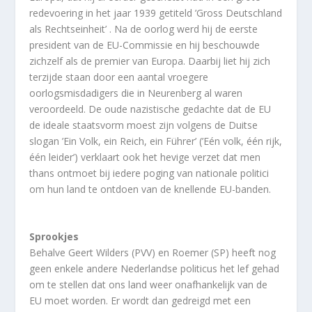
redevoering in het jaar 1939 getiteld ’Gross Deutschland
als Rechtseinheit’ . Na de oorlog werd hij de eerste
president van de EU-Commissie en hij beschouwde
zichzelf als de premier van Europa. Daarbij liet hij zich
terzijde staan door een aantal vroegere
oorlogsmisdadigers die in Neurenberg al waren
veroordeeld. De oude nazistische gedachte dat de EU
de ideale staatsvorm moest zijn volgens de Duitse
slogan ’Ein Volk, ein Reich, ein Führer’ (’Eén volk, één rijk,
één leider’) verklaart ook het hevige verzet dat men
thans ontmoet bij iedere poging van nationale politici
om hun land te ontdoen van de knellende EU-banden.
Sprookjes
Behalve Geert Wilders (PVV) en Roemer (SP) heeft nog
geen enkele andere Nederlandse politicus het lef gehad
om te stellen dat ons land weer onafhankelijk van de
EU moet worden. Er wordt dan gedreigd met een