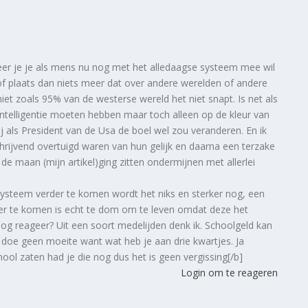
eer je je als mens nu nog met het alledaagse systeem mee wil
f plaats dan niets meer dat over andere werelden of andere
et zoals 95% van de westerse wereld het niet snapt. Is net als
 intelligentie moeten hebben maar toch alleen op de kleur van
 als President van de Usa de boel wel zou veranderen. En ik
hrijvend overtuigd waren van hun gelijk en daarna een terzake
e maan (mijn artikel)ging zitten ondermijnen met allerlei
ysteem verder te komen wordt het niks en sterker nog, een
er te komen is echt te dom om te leven omdat deze het
g reageer? Uit een soort medelijden denk ik. Schoolgeld kan
doe geen moeite want wat heb je aan drie kwartjes. Ja
ool zaten had je die nog dus het is geen vergissing[/b]
Login om te reageren