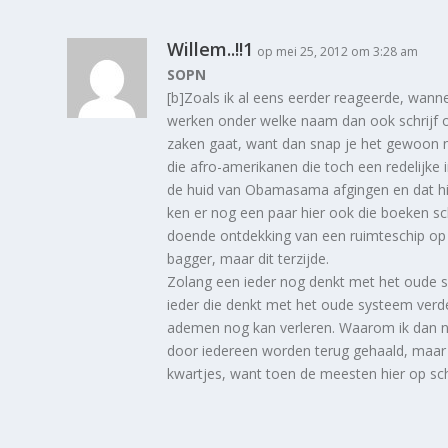
Willem..!!1
op mei 25, 2012 om 3:28 am
SOPN
[b]Zoals ik al eens eerder reageerde, wann
werken onder welke naam dan ook schrijf o
zaken gaat, want dan snap je het gewoon ni
die afro-amerikanen die toch een redelijke
de huid van Obamasama afgingen en dat hij
ken er nog een paar hier ook die boeken sc
doende ontdekking van een ruimteschip op d
bagger, maar dit terzijde.
Zolang een ieder nog denkt met het oude s
ieder die denkt met het oude systeem verd
ademen nog kan verleren. Waarom ik dan no
door iedereen worden terug gehaald, maar 
kwartjes, want toen de meesten hier op sch