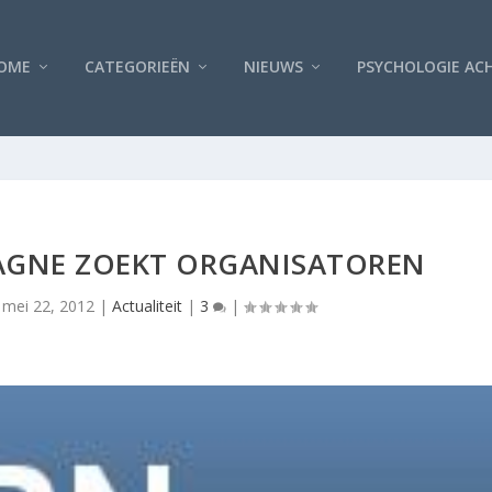
OME
CATEGORIEËN
NIEUWS
PSYCHOLOGIE AC
AGNE ZOEKT ORGANISATOREN
|
mei 22, 2012
|
Actualiteit
|
3
|