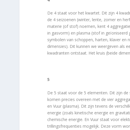
De 4 staat voor het kwartet. Dit zijn 4 kw
de 4 seizoenen (winter, lente, zomer en herf
materie (of stof) noemen, kent 4 aggregatieni
in gasvorm) en plasma (stof in geïoniseerd 
symbolen van schoppen, harten, klaver en ru
dimensies). Dit kunnen we weergeven als ee
kwadranten ontstaat. Het kruis (beide dimen
5
De 5 staat voor de 5 elementen. Dit zijn de 
komen precies overeen met de vier aggregati
en Vuur (plasma). Dit zijn tevens de versch
energie (zoals kinetische energie en gravita
chemische energie. En Vuur staat voor elektr
trillingsfrequenties mogelijk. Deze vorm wo