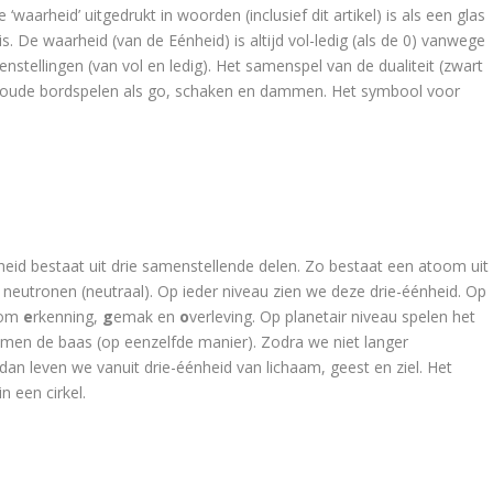
 ‘waarheid’ uitgedrukt in woorden (inclusief dit artikel) is als een glas
g) is. De waarheid (van de Eénheid) is altijd vol-ledig (als de 0) vanwege
enstellingen (van vol en ledig). Het samenspel van de dualiteit (zwart
niaoude bordspelen als go, schaken en dammen. Het symbool voor
heid bestaat uit drie samenstellende delen. Zo bestaat een atoom uit
n neutronen (neutraal). Op ieder niveau zien we deze drie-éénheid. Op
 om
e
rkenning,
g
emak en
o
verleving. Op planetair niveau spelen het
men de baas (op eenzelfde manier). Zodra we niet langer
n leven we vanuit drie-éénheid van lichaam, geest en ziel. Het
n een cirkel.