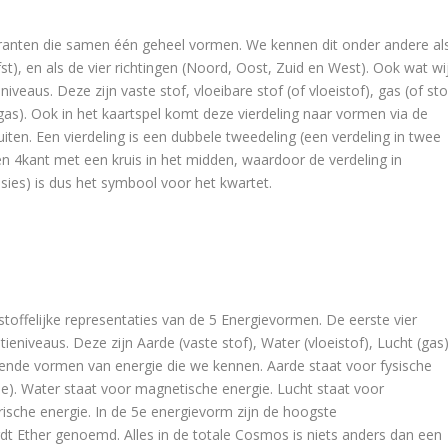
adranten die samen één geheel vormen. We kennen dit onder andere al
st), en als de vier richtingen (Noord, Oost, Zuid en West). Ook wat wi
veaus. Deze zijn vaste stof, vloeibare stof (of vloeistof), gas (of sto
gas). Ook in het kaartspel komt deze vierdeling naar vormen via de
iten. Een vierdeling is een dubbele tweedeling (een verdeling in twee
n 4kant met een kruis in het midden, waardoor de verdeling in
sies) is dus het symbool voor het kwartet.
stoffelijke representaties van de 5 Energievormen. De eerste vier
eniveaus. Deze zijn Aarde (vaste stof), Water (vloeistof), Lucht (gas
illende vormen van energie die we kennen. Aarde staat voor fysische
tie). Water staat voor magnetische energie. Lucht staat voor
ische energie. In de 5
e
energievorm zijn de hoogste
rdt Ether genoemd. Alles in de totale Cosmos is niets anders dan een