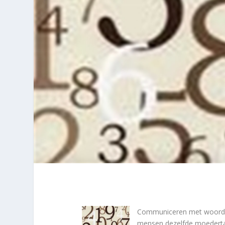
Communiceren met woorden 
mensen dezelfde moedertaa