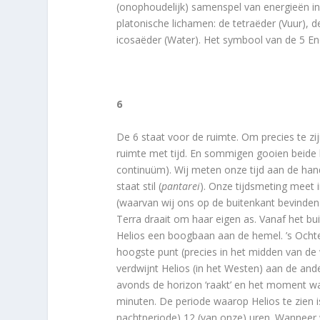
(onophoudelijk) samenspel van energieën in d
platonische lichamen: de tetraëder (Vuur), 
icosaëder (Water). Het symbool van de 5 E
6
De 6 staat voor de ruimte. Om precies te zi
ruimte met tijd. En sommigen gooien beide
continuüm). Wij meten onze tijd aan de hand
staat stil (
panta
rei
). Onze tijdsmeting meet 
(waarvan wij ons op de buitenkant bevinden)
Terra draait om haar eigen as. Vanaf het bui
Helios een boogbaan aan de hemel. ’s Ochten
hoogste punt (precies in het midden van d
verdwijnt Helios (in het Westen) aan de an
avonds de horizon ‘raakt’ en het moment wa
minuten. De periode waarop Helios te zien
nachtperiode) 12 (van onze) uren. Wanneer 