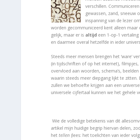
verschillen. Communicere
gewassen, zand, sneeuw of
inspanning van de lezer om
worden gecommuniceerd kent alleen maar cijfe
gelijk, maar er is
altijd
een 1-op-1 vertaling 
en daarmee overal hetzelfde in ieder univer
Steeds meer mensen brengen het ‘ware’ verh
(in tijdschriften of op het internet), filmpje
overvloed aan woorden, schema’s, beelden 
waarin steeds meer diepgang lijkt te zitten
zullen we behoefte krijgen aan een universe
universele cijfertaal kunnen we het gehele v
Wie de volledige betekenis van dit allesomvatt
artikel mijn huidige begrip hiervan delen, zo
het
tellen
(lees: het toelichten van ieder vol