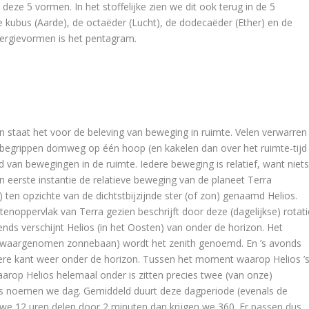
eze 5 vormen. In het stoffelijke zien we dit ook terug in de 5
de kubus (Aarde), de octaëder (Lucht), de dodecaëder (Ether) en de
nergievormen is het pentagram.
jn staat het voor de beleving van beweging in ruimte. Velen verwarren
 begrippen domweg op één hoop (en kakelen dan over het ruimte-tijd
 van bewegingen in de ruimte. Iedere beweging is relatief, want niet
in eerste instantie de relatieve beweging van de planeet Terra
 ten opzichte van de dichtstbijzijnde ster (of zon) genaamd Helios.
tenoppervlak van Terra gezien beschrijft door deze (dagelijkse) rotati
ds verschijnt Helios (in het Oosten) van onder de horizon. Het
e waargenomen zonnebaan) wordt het zenith genoemd. En ’s avonds
dere kant weer onder de horizon. Tussen het moment waarop Helios ’
arop Helios helemaal onder is zitten precies twee (van onze)
 is noemen we dag. Gemiddeld duurt deze dagperiode (evenals de
we 12 uren delen door 2 minuten dan krijgen we 360. Er passen dus