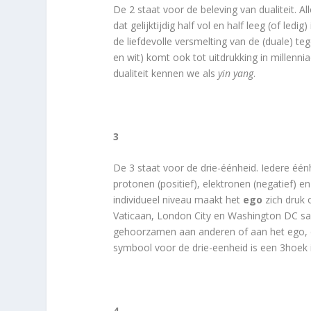
De 2 staat voor de beleving van dualiteit. Alle
dat gelijktijdig half vol en half leeg (of ledi
de liefdevolle versmelting van de (duale) teg
en wit) komt ook tot uitdrukking in millen
dualiteit kennen we als
yin yang
.
3
De 3 staat voor de drie-éénheid. Iedere één
protonen (positief), elektronen (negatief) e
individueel niveau maakt het
ego
zich druk
Vaticaan, London City en Washington DC sa
gehoorzamen aan anderen of aan het ego, da
symbool voor de drie-eenheid is een 3hoek i
4