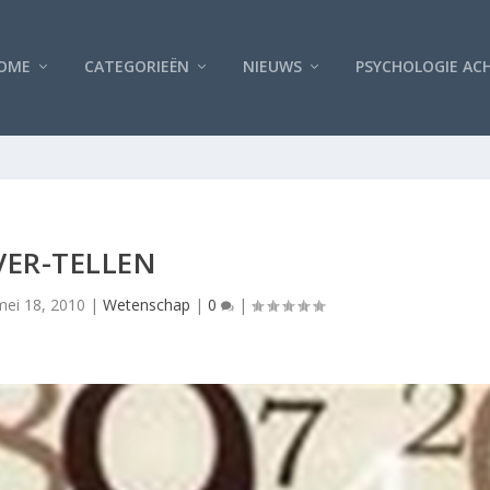
OME
CATEGORIEËN
NIEUWS
PSYCHOLOGIE AC
VER-TELLEN
mei 18, 2010
|
Wetenschap
|
0
|