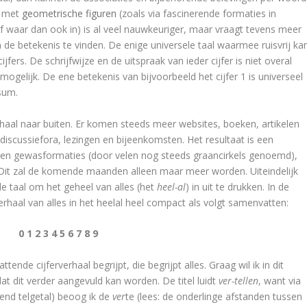
n met
geometrische figuren
(zoals via fascinerende formaties in
 waar dan ook in) is al veel nauwkeuriger, maar vraagt tevens meer
 de betekenis te vinden. De enige universele taal waarmee ruisvrij ka
rs. De schrijfwijze en de uitspraak van ieder cijfer is niet overal
mogelijk. De ene betekenis van bijvoorbeeld het cijfer 1 is universeel
sum.
aal naar buiten. Er komen steeds meer websites, boeken, artikelen
s, discussiefora, lezingen en bijeenkomsten. Het resultaat is een
en gewasformaties (door velen nog steeds graancirkels genoemd),
. Dit zal de komende maanden alleen maar meer worden. Uiteindelijk
le taal om het geheel van alles (het
heel-al
) in uit te drukken. In de
erhaal van alles in het heelal heel compact als volgt samenvatten:
0 1 2 3 4 5 6 7 8 9
ende cijferverhaal begrijpt, die begrijpt alles. Graag wil ik in dit
dat dit verder aangevuld kan worden. De titel luidt
ver-tellen
, want via
gend telgetal) beoog ik de
ver
te (lees: de onderlinge afstanden tussen