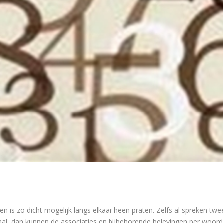
is zo dicht mogelijk langs elkaar heen praten. Zelfs al spreken twe
l, dan kunnen de associaties en bijbehorende belevingen per woord