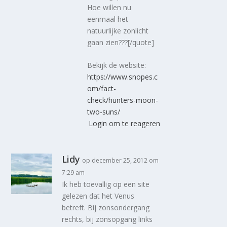
Hoe willen nu
eenmaal het
natuurlijke zonlicht
gaan zien???[/quote]
Bekijk de website:
https://www.snopes.c
om/fact-
check/hunters-moon-
two-suns/
Login om te reageren
Lidy
op december 25, 2012 om
7:29 am
Ik heb toevallig op een site
gelezen dat het Venus
betreft. Bij zonsondergang
rechts, bij zonsopgang links