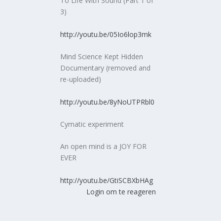
To Life With Sound (Part 1 of
3)
http://youtu.be/05Io6lop3mk
Mind Science Kept Hidden
Documentary (removed and
re-uploaded)
http://youtu.be/8yNoUTPRbl0
Cymatic experiment
An open mind is a JOY FOR
EVER
http://youtu.be/GtiSCBXbHAg
Login om te reageren