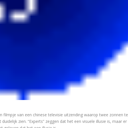
en filmpje van een chinese televisie uitzending waarop twee zonnen t
 duidelijk zien. “Experts” zeggen dat het een visuele illusie is, maar er
 geloven dat het een illusie is.