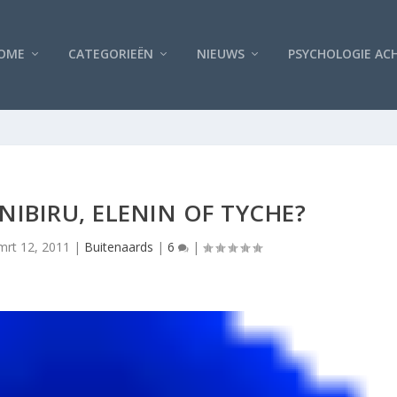
OME
CATEGORIEËN
NIEUWS
PSYCHOLOGIE AC
IBIRU, ELENIN OF TYCHE?
mrt 12, 2011
|
Buitenaards
|
6
|