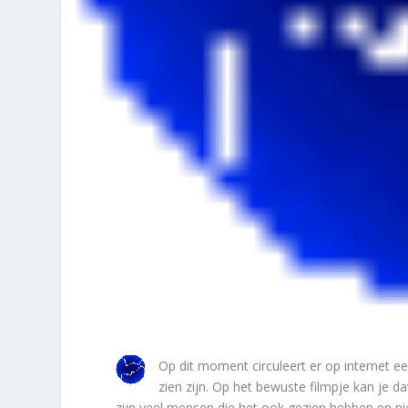
Op dit moment circuleert er op internet e
zien zijn. Op het bewuste filmpje kan je dat
zijn veel mensen die het ook gezien hebben en niet