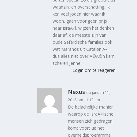
waanzin, en overschatting, ik
ken veel Joden hier waar ik
woon, gaan voor geen prijs
naar IsraÃ«l, wijzen het denken
daar af, de meeste zijn van
oude Sefardische families ook
wat Maranos uit CataloniÃ«,
dus alles niet over Ã©Ã©n kam
scheren Jenne
Login om te reageren
Nexus
op januari 11,
2018 om 11:13 am
De belachelijke manier
waarop de IsraÃ«lische
mensen zich gedragen
komt voort uit het
overheidsprogramma