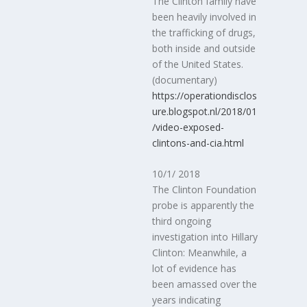
The Clinton family have
been heavily involved in
the trafficking of drugs,
both inside and outside
of the United States.
(documentary)
https://operationdisclos
ure.blogspot.nl/2018/01
/video-exposed-
clintons-and-cia.html
10/1/ 2018
The Clinton Foundation
probe is apparently the
third ongoing
investigation into Hillary
Clinton: Meanwhile, a
lot of evidence has
been amassed over the
years indicating