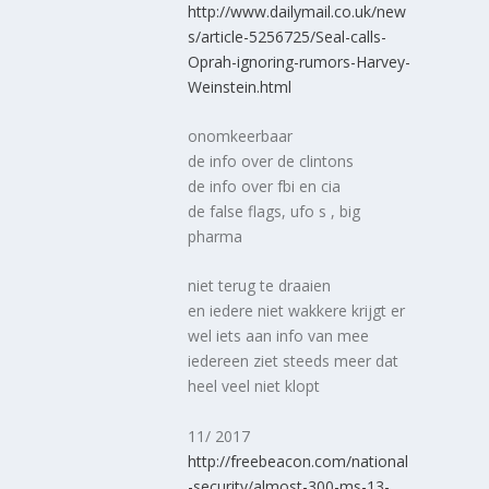
http://www.dailymail.co.uk/new
s/article-5256725/Seal-calls-
Oprah-ignoring-rumors-Harvey-
Weinstein.html
onomkeerbaar
de info over de clintons
de info over fbi en cia
de false flags, ufo s , big
pharma
niet terug te draaien
en iedere niet wakkere krijgt er
wel iets aan info van mee
iedereen ziet steeds meer dat
heel veel niet klopt
11/ 2017
http://freebeacon.com/national
-security/almost-300-ms-13-