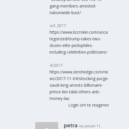
gang-members-arrested-
nationwide-bust/
oct 2017
https://www.lizcrokin.com/unca
tegorized/trump-takes-two-
dozen-elite-pedophiles-
including-celebrities-politicians/
4/2017
https://www.zerohedge.com/ne
ws/2017-11-04/shocking-purge-
saudi-king-arrests-billionaire-
prince-bin-talal-others-anti-
money-lau
Login om te reageren
petra
op januari 11,