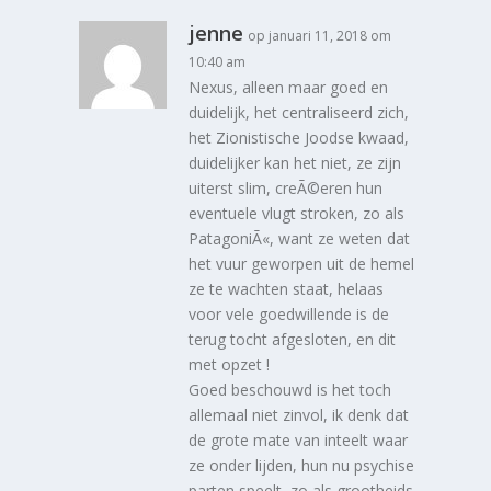
jenne
op januari 11, 2018 om
10:40 am
Nexus, alleen maar goed en
duidelijk, het centraliseerd zich,
het Zionistische Joodse kwaad,
duidelijker kan het niet, ze zijn
uiterst slim, creÃ©eren hun
eventuele vlugt stroken, zo als
PatagoniÃ«, want ze weten dat
het vuur geworpen uit de hemel
ze te wachten staat, helaas
voor vele goedwillende is de
terug tocht afgesloten, en dit
met opzet !
Goed beschouwd is het toch
allemaal niet zinvol, ik denk dat
de grote mate van inteelt waar
ze onder lijden, hun nu psychise
parten speelt, zo als grootheids