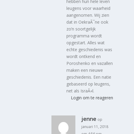
hebben hun hele leven
leugens voor waarheid
aangenomen. Wij zien
dat in OekraÃ¯ne ook
zo’n soortgelijk
programma wordt
opgestart. Alles wat
echte geschiedenis was
wordt ontkend en
Poroshenko en vazallen
maken een nieuwe
geschiedenis. Een natie
gebaseerd op leugens,
net als IsraÃ«l.
Login om te reageren
jenne
op
januari 11, 2018
om 4:56 pm