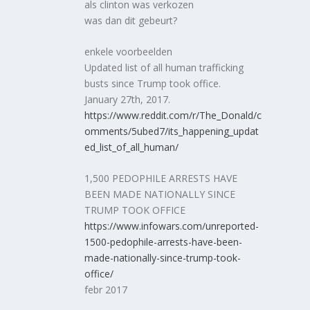
als clinton was verkozen
was dan dit gebeurt?
enkele voorbeelden
Updated list of all human trafficking
busts since Trump took office.
January 27th, 2017.
https://www.reddit.com/r/The_Donald/c
omments/5ubed7/its_happening_updat
ed_list_of_all_human/
1,500 PEDOPHILE ARRESTS HAVE
BEEN MADE NATIONALLY SINCE
TRUMP TOOK OFFICE
https://www.infowars.com/unreported-
1500-pedophile-arrests-have-been-
made-nationally-since-trump-took-
office/
febr 2017