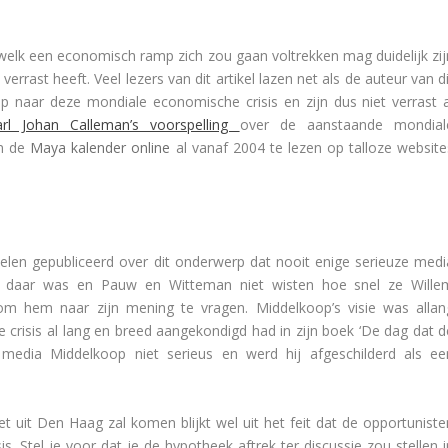
d welk een economisch ramp zich zou gaan voltrekken mag duidelijk zij
 verrast heeft. Veel lezers van dit artikel lazen net als de auteur van d
oop naar deze mondiale economische crisis en zijn dus niet verrast a
arl Johan Calleman’s voorspelling
over de aanstaande mondial
in de
Maya kalender online
al vanaf 2004 te lezen op talloze website
ikelen gepubliceerd over dit onderwerp dat nooit enige serieuze medi
s daar was en Pauw en Witteman niet wisten hoe snel ze Wille
m hem naar zijn mening te vragen. Middelkoop’s visie was allan
e crisis al lang en breed aangekondigd had in zijn boek ‘De dag dat d
 media Middelkoop niet serieus en werd hij afgeschilderd als ee
 uit Den Haag zal komen blijkt wel uit het feit dat de opportuniste
. Stel je voor dat je de hypotheek aftrek ter discussie zou stellen i