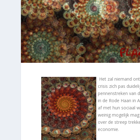
Het zal niemand ontg
crisis zich pas duide
pennenstreken van dit
in de Rode Haan in Am
af met hun sociaal w
weinig mogelijk mag 
over de streep trek
economie.