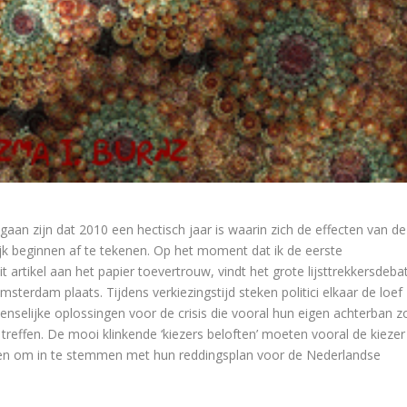
aan zijn dat 2010 een hectisch jaar is waarin zich de effecten van de
lijk beginnen af te tekenen. Op het moment dat ik de eerste
 artikel aan het papier toevertrouw, vindt het grote lijsttrekkersdeba
sterdam plaats. Tijdens verkiezingstijd steken politici elkaar de loef
enselijke oplossingen voor de crisis die vooral hun eigen achterban z
treffen. De mooi klinkende ‘kiezers beloften’ moeten vooral de kiezer
ken om in te stemmen met hun reddingsplan voor de Nederlandse