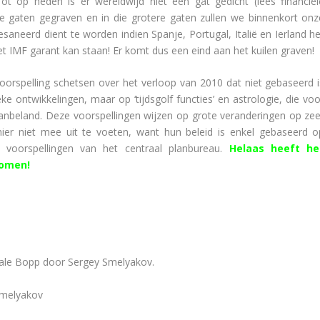
t op heden is er wereldwijd niet één gat gedicht (lees financiël
e gaten gegraven en in die grotere gaten zullen we binnenkort onz
saneerd dient te worden indien Spanje, Portugal, Italië en Ierland he
et IMF garant kan staan! Er komt dus een eind aan het kuilen graven!
oorspelling schetsen over het verloop van 2010 dat niet gebaseerd i
e ontwikkelingen, maar op ‘tijdsgolf functies’ en astrologie, die voo
 aanbeland. Deze voorspellingen wijzen op grote veranderingen op zee
hier niet mee uit te voeten, want hun beleid is enkel gebaseerd o
 voorspellingen van het centraal planbureau.
Helaas heeft he
komen!
e pijlers:
Hale Bopp door Sergey Smelyakov.
Smelyakov