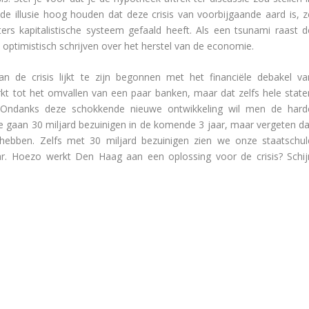
al de illusie hoog houden dat deze crisis van voorbijgaande aard is, z
rs kapitalistische systeem gefaald heeft. Als een tsunami raast d
n optimistisch schrijven over het herstel van de economie.
n de crisis lijkt te zijn begonnen met het financiële debakel va
perkt tot het omvallen van een paar banken, maar dat zelfs hele state
 Ondanks deze schokkende nieuwe ontwikkeling wil men de hard
 gaan 30 miljard bezuinigen in de komende 3 jaar, maar vergeten da
hebben. Zelfs met 30 miljard bezuinigen zien we onze staatschul
r. Hoezo werkt Den Haag aan een oplossing voor de crisis? Schij