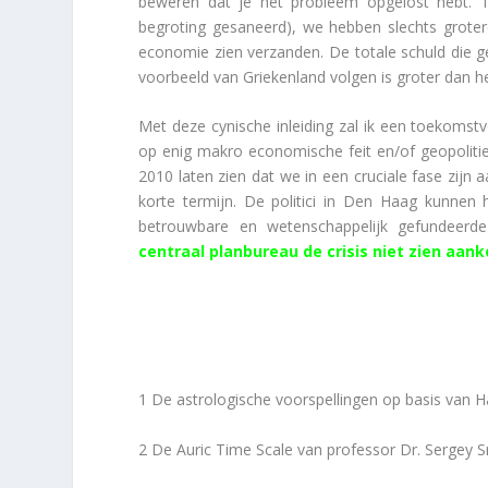
beweren dat je het probleem opgelost hebt. To
begroting gesaneerd), we hebben slechts groter
economie zien verzanden. De totale schuld die ge
voorbeeld van Griekenland volgen is groter dan h
Met deze cynische inleiding zal ik een toekomstv
op enig makro economische feit en/of geopolitiek
2010 laten zien dat we in een cruciale fase zijn
korte termijn. De politici in Den Haag kunnen 
betrouwbare en wetenschappelijk gefundeerde
centraal planbureau de crisis niet zien aan
Ik baseer de voorspelling voor 2010 op de volgend
1 De astrologische voorspellingen op basis van 
2 De Auric Time Scale van professor Dr. Sergey 