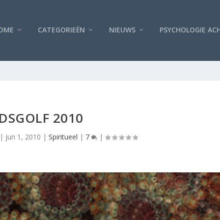
OME
CATEGORIEËN
NIEUWS
PSYCHOLOGIE AC
JDSGOLF 2010
|
jun 1, 2010
|
Spiritueel
|
7
|