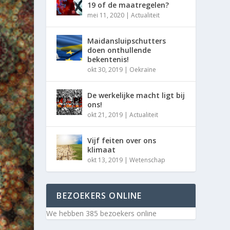
19 of de maatregelen?
mei 11, 2020
|
Actualiteit
Maidansluipschutters
doen onthullende
bekentenis!
okt 30, 2019
|
Oekraïne
De werkelijke macht ligt bij
ons!
okt 21, 2019
|
Actualiteit
Vijf feiten over ons
klimaat
okt 13, 2019
|
Wetenschap
BEZOEKERS ONLINE
We hebben 385 bezoekers online