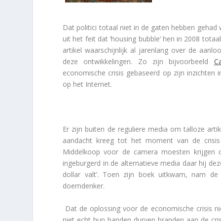
Dat politici totaal niet in de gaten hebben geha
uit het feit dat ‘housing bubble’ hen in 2008 totaal
artikel waarschijnlijk al jarenlang over de aanl
deze ontwikkelingen. Zo zijn bijvoorbeeld
C
economische crisis gebaseerd op zijn inzichten 
op het Internet.
Er zijn buiten de reguliere media om talloze art
aandacht kreeg tot het moment van de crisi
Middelkoop voor de camera moesten krijgen o
ingeburgerd in de alternatieve media daar hij dez
dollar valt’. Toen zijn boek uitkwam, nam de
doemdenker.
Dat de oplossing voor de economische crisis niet
niet echt hun handen durven branden aan de crisis