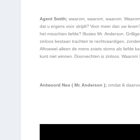
Agent Smith;
waarom, waarom, waarom. Waarom do
dat u ergens voor strijdt? Voor meer dan uw leven?
het misschien liefde? Illusies Mr. Anderson. Grillige
zinloos bestaan trachten te rechtvaardigen, zonder 
Alhoewel alleen de mens zoiets stoms als liefde k
kunt niet winnen. Doorvechten is zinloos. Waarom
Antwoord Neo ( Mr. Anderson );
omdat ik daarvo