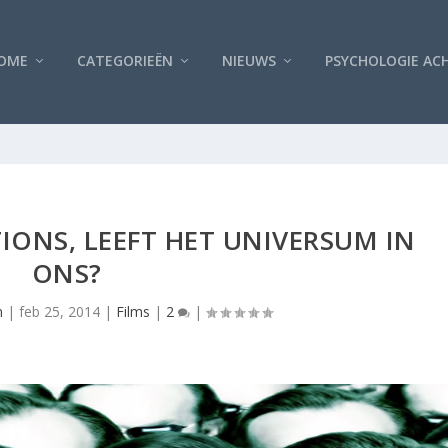
OME
CATEGORIEËN
NIEUWS
PSYCHOLOGIE AC
IONS, LEEFT HET UNIVERSUM IN
ONS?
n
|
feb 25, 2014
|
Films
|
2
|