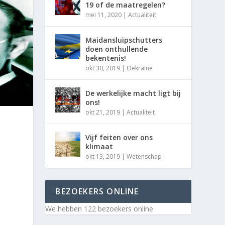
19 of de maatregelen?
mei 11, 2020
|
Actualiteit
Maidansluipschutters
doen onthullende
bekentenis!
okt 30, 2019
|
Oekraïne
De werkelijke macht ligt bij
ons!
okt 21, 2019
|
Actualiteit
Vijf feiten over ons
klimaat
okt 13, 2019
|
Wetenschap
BEZOEKERS ONLINE
We hebben 122 bezoekers online