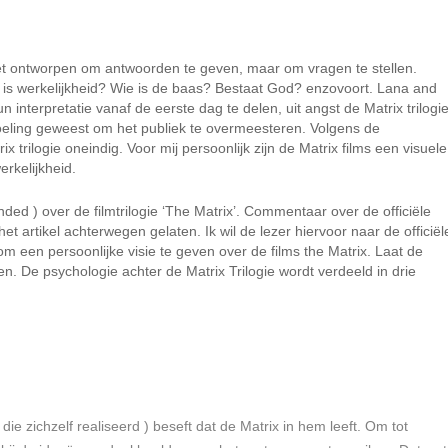
niet ontworpen om antwoorden te geven, maar om vragen te stellen.
 is werkelijkheid? Wie is de baas? Bestaat God? enzovoort.
Lana and
nterpretatie vanaf de eerste dag te delen, uit angst de Matrix trilogi
oeling geweest om het publiek te overmeesteren. Volgens de
 trilogie oneindig. Voor mij persoonlijk zijn de Matrix films een visuele
erkelijkheid.
minded ) over de filmtrilogie ‘The Matrix’. Commentaar over de officiële
t artikel achterwegen gelaten. Ik wil de lezer hiervoor naar de officiël
m een persoonlijke visie te geven over de films the Matrix. Laat de
en.
De psychologie achter de Matrix Trilogie wordt verdeeld in drie
die zichzelf realiseerd ) beseft dat de Matrix in hem leeft. Om tot