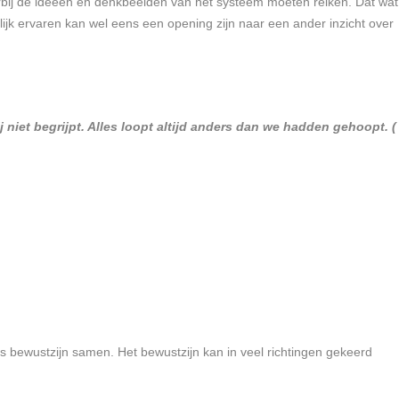
bij de ideeën en denkbeelden van het systeem moeten reiken. Dat wat
elijk ervaren kan wel eens een opening zijn naar een ander inzicht over
 niet begrijpt. Alles loopt altijd anders dan we hadden gehoopt. (
ns bewustzijn samen. Het bewustzijn kan in veel richtingen gekeerd