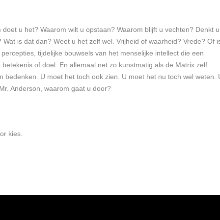
et u het? Waarom wilt u opstaan? Waarom blijft u vechten? Denkt u
 Wat is dat dan? Weet u het zelf wel. Vrijheid of waarheid? Vrede? Of i
 percepties, tijdelijke bouwsels van het menselijke intellect die een
betekenis of doel. En allemaal net zo kunstmatig als de Matrix zelf.
an bedenken. U moet het toch ook zien. U moet het nu toch wel weten. 
 Mr. Anderson, waarom gaat u door?
or kies.