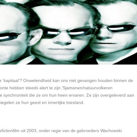
ge ‘kapitaal’? Onwetendheid kan ons niet gevangen houden binnen de
onte hebben steeds alert te zijn.’Sjamanen/natuurvolkeren
 synchroniteit die ze om hun heen ervaren. Ze zijn overgeleverd aan
iegelen ze hun geest en innerlijke toestand.
efictionfilm uit 2003, onder regie van de gebroeders Wachowski.