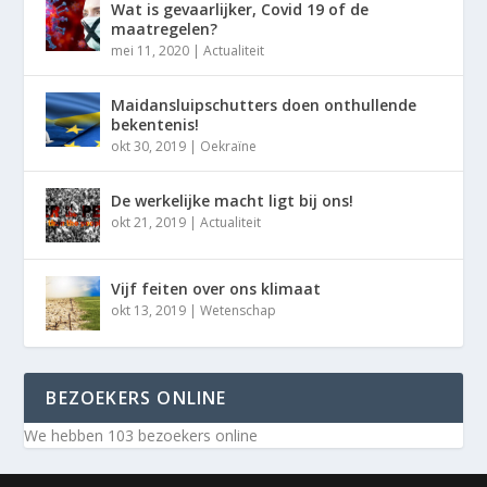
Wat is gevaarlijker, Covid 19 of de
maatregelen?
mei 11, 2020
|
Actualiteit
Maidansluipschutters doen onthullende
bekentenis!
okt 30, 2019
|
Oekraïne
De werkelijke macht ligt bij ons!
okt 21, 2019
|
Actualiteit
Vijf feiten over ons klimaat
okt 13, 2019
|
Wetenschap
BEZOEKERS ONLINE
We hebben 103 bezoekers online