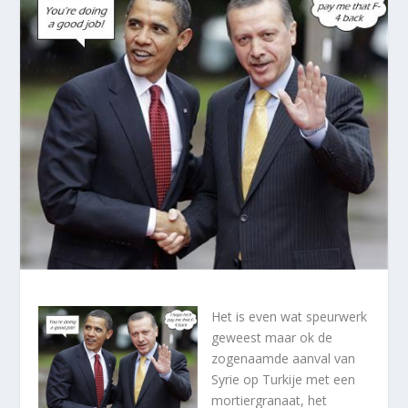
Het is even wat speurwerk
geweest maar ok de
zogenaamde aanval van
Syrie op Turkije met een
mortiergranaat, het