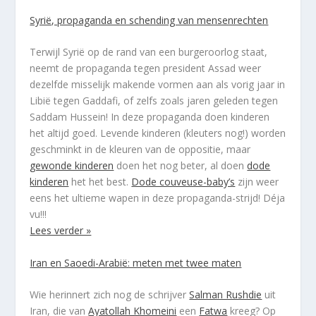
Syrië, propaganda en schending van mensenrechten
Terwijl Syrië op de rand van een burgeroorlog staat,
neemt de propaganda tegen president Assad weer
dezelfde misselijk makende vormen aan als vorig jaar in
Libië tegen Gaddafi, of zelfs zoals jaren geleden tegen
Saddam Hussein! In deze propaganda doen kinderen
het altijd goed. Levende kinderen (kleuters nog!) worden
geschminkt in de kleuren van de oppositie, maar
gewonde kinderen
doen het nog beter, al doen
dode
kinderen
het het best.
Dode couveuse-baby’s
zijn weer
eens het ultieme wapen in deze propaganda-strijd! Déja
vu!!!
Lees verder »
Iran en Saoedi-Arabië: meten met twee maten
Wie herinnert zich nog de schrijver
Salman Rushdie
uit
Iran, die van
Ayatollah Khomeini
een
Fatwa
kreeg? Op