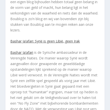
een eigen blog bijhouden hebben totaal geen belang in
de vorm van geld of macht, hun belang ligt in het
verkondigen van de waarheid en niets dan de waarheid.
Boublog is zo’n blog en wij van bovendien zijn blij
stukken van Boublog aan te mogen reiken aan onze
lezers.
Bashar Ja’afari: Syrië is geen Libië, geen Irak
Bashar Ja’afari
is de Syrische ambassadeur in de
Verenigde Naties. De manier waarop Syrië wordt
aangevallen door gewapende en gewelddadige
opstandelingen lijkt sprekend op de manier waarop
Libië werd verwoest. In de Verenigde Naties wordt met
Syrië een zelfde spel gespeeld als vorig jaar met Libië.
Het bloedvergieten in Syrië gaat gepaard met een
oproep tot “humanitair” ingrijpen, maar tot op heden is
het niet gelukt om de Veiligheidsraad over te halen tot
een “No Fly Zone” met bijbehorende bombardementen
door de NATO. Met de verwoesting van Libië nog vers