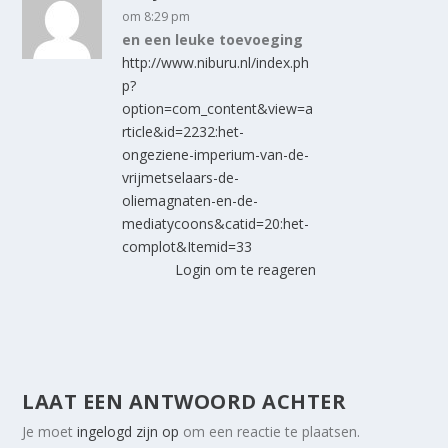
om 8:29 pm
en een leuke toevoeging
http://www.niburu.nl/index.ph
p?
option=com_content&view=a
rticle&id=2232:het-
ongeziene-imperium-van-de-
vrijmetselaars-de-
oliemagnaten-en-de-
mediatycoons&catid=20:het-
complot&Itemid=33
Login om te reageren
LAAT EEN ANTWOORD ACHTER
Je moet
ingelogd zijn op
om een reactie te plaatsen.