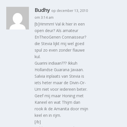
Budhy
op december 13, 2010
om 3:14 am
[b]Hmmm! Val ik hier in een
open deur? Als amateur
EnTheoGenen Connaisseur?
die Stevia lijkt mij wel goed
spul zo even zonder flauwe
kul.
Guarini indiaan??? Ikkuh
Hollandse Guarana Javaan.
Salvia inplaats van Stevia is
iets heter maar de Divin-Or-
Um niet voor iedereen beter.
Geef mij maar Honing met
Kaneel en wat Thijm dan
rook ik de Amanita door mijn
keel en in rijm.
[/b]