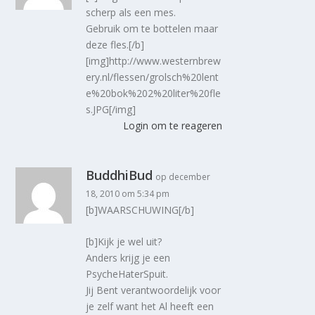
scherp als een mes.
Gebruik om te bottelen maar
deze fles.[/b]
[img]http://www.westernbrew
ery.nl/flessen/grolsch%20lent
e%20bok%202%20liter%20fle
s.JPG[/img]
Login om te reageren
BuddhiBud
op december
18, 2010 om 5:34 pm
[b]WAARSCHUWING[/b]
[b]Kijk je wel uit?
Anders krijg je een
PsycheHaterSpuit.
Jij Bent verantwoordelijk voor
je zelf want het Al heeft een