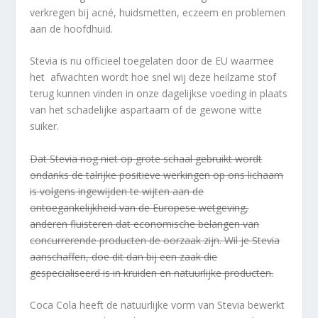
verkregen bij acné, huidsmetten, eczeem en problemen
aan de hoofdhuid.
Stevia is nu officieel toegelaten door de EU waarmee
het afwachten wordt hoe snel wij deze heilzame stof
terug kunnen vinden in onze dagelijkse voeding in plaats
van het schadelijke aspartaam of de gewone witte
suiker.
Dat Stevia nog niet op grote schaal gebruikt wordt
ondanks de talrijke positieve werkingen op ons lichaam
is volgens ingewijden te wijten aan de
ontoegankelijkheid van de Europese wetgeving,
anderen fluisteren dat economische belangen van
concurrerende producten de oorzaak zijn. Wil je Stevia
aanschaffen, doe dit dan bij een zaak die
gespecialiseerd is in kruiden en natuurlijke producten.
Coca Cola heeft de natuurlijke vorm van Stevia bewerkt