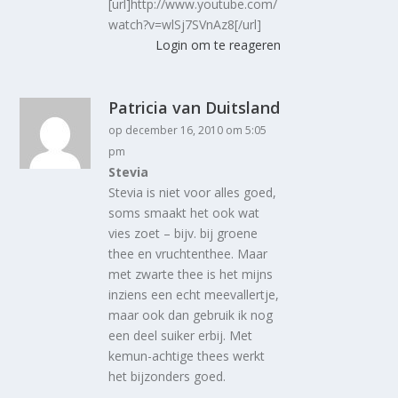
[url]http://www.youtube.com/
watch?v=wlSj7SVnAz8[/url]
Login om te reageren
Patricia van Duitsland
op december 16, 2010 om 5:05
pm
Stevia
Stevia is niet voor alles goed,
soms smaakt het ook wat
vies zoet – bijv. bij groene
thee en vruchtenthee. Maar
met zwarte thee is het mijns
inziens een echt meevallertje,
maar ook dan gebruik ik nog
een deel suiker erbij. Met
kemun-achtige thees werkt
het bijzonders goed.