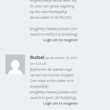
engelenzieltje wordt weer blij.
En voor een goeie nagisting
op fles een theelepeltje
stevia-suiker in de fles.[/b]
[img]http://www.youtube.com
/watch?v=W05J1Cd_KmI[/img]
Login om te reageren
Budsel
op december 18, 2010
om 6:23 am
[b]Hmmm die laatste regel
zal wel niet kunnen kloppen
Dan maar echte suiker er in
stoppen[/b]
[img]http://www.youtube.com
/watch?v=JywK_5bT8z0[/img]
Login om te reageren