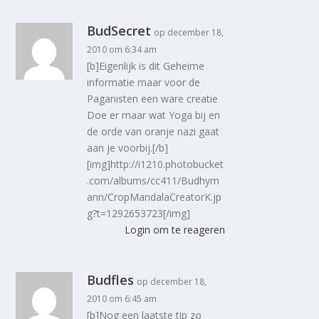
BudSecret
op december 18,
2010 om 6:34 am
[b]Eigenlijk is dit Geheime
informatie maar voor de
Paganisten een ware creatie
Doe er maar wat Yoga bij en
de orde van oranje nazi gaat
aan je voorbij.[/b]
[img]http://i1210.photobucket
.com/albums/cc411/Budhym
ann/CropMandalaCreatorK.jp
g?t=1292653723[/img]
Login om te reageren
Budfles
op december 18,
2010 om 6:45 am
[b]Nog een laatste tip zo