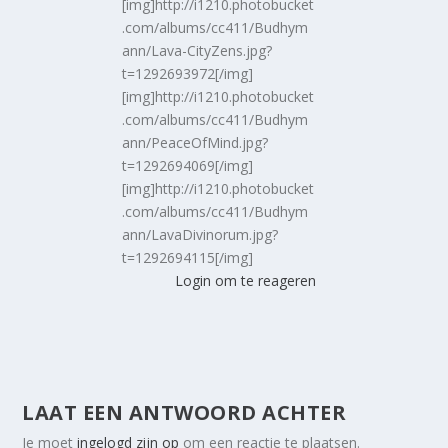
[img]http://i1210.photobucket
.com/albums/cc411/Budhym
ann/Lava-CityZens.jpg?
t=1292693972[/img]
[img]http://i1210.photobucket
.com/albums/cc411/Budhym
ann/PeaceOfMind.jpg?
t=1292694069[/img]
[img]http://i1210.photobucket
.com/albums/cc411/Budhym
ann/LavaDivinorum.jpg?
t=1292694115[/img]
Login om te reageren
LAAT EEN ANTWOORD ACHTER
Je moet
ingelogd zijn op
om een reactie te plaatsen.