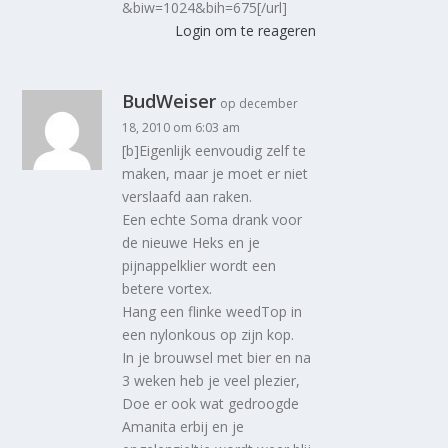
&biw=1024&bih=675[/url]
Login om te reageren
BudWeiser
op december
18, 2010 om 6:03 am
[b]Eigenlijk eenvoudig zelf te
maken, maar je moet er niet
verslaafd aan raken.
Een echte Soma drank voor
de nieuwe Heks en je
pijnappelklier wordt een
betere vortex.
Hang een flinke weedTop in
een nylonkous op zijn kop.
In je brouwsel met bier en na
3 weken heb je veel plezier,
Doe er ook wat gedroogde
Amanita erbij en je