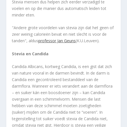
Stevia mensen dus helpen zich eerder verzadigd te
voelen en op die manier dus automatisch leiden tot
minder eten.
"Andere grote voordelen van stevia zijn dat het geen of
zeer weinig calorieën bevat en niet slecht is voor de
tanden", aldus
professor Jan Geuns
(K.U.Leuven).
Stevia en Candida
Candida Albicans, kortweg Candida, is een gist dat zich
van nature vooral in de darmen bevindt. In de darm is
Candida een gecontroleerd bestanddeel van de
darmflora. Wanneer er iets verandert aan de darmflora
– en suiker kán een boosdoener zijn – kan Candida
overgaan in een schimmelvorm. Mensen die last
hebben van deze schimmel moeten zoetigheden
(suiker) mijden om de Candida niet te “voeren”. In
tegenstelling tot suiker voedt stevia de Candida niet,
omdat stevia niet gist. Hierdoor is stevia een veilige