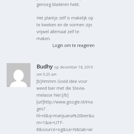
genoeg bladeren hebt.
Het plantje zelf is makelijk op
te kweken en de vormen zijn
vrijwel allemaal zelf te
maken.
Login om te reageren
Budhy
op december 18, 2010
om 5:25 am
[b]Hmmm Goed idee voor
weed bier met die Stevia-
melasse hier.[/b]
[url]http://www.google.nl/ima
ges?
hl=nl&q=marijuana%20bier&u
m=1&ie=UTF-
8&source=og&sa=N&tab=wi