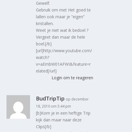
Gewelf.
Gebruik om met Het goed te
lallen ook maar je “eigen”
kristallen.
Weet je niet wat ik bedoel ?
Vergeet dan maar de hele
boel.[/b]
[url]http://www.youtube.com/
watch?
v=aEmbW01AFWI&feature=r
elated[/url]
Login om te reageren
BudTripTip
op december
18, 2010 om 5:44 pm
[b]Kom je in een heftige Trip
kijk dan maar naar deze
Clips[/b]