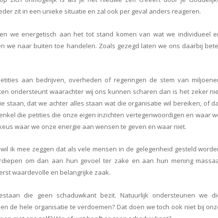
eder zit in een unieke situatie en zal ook per geval anders reageren.
wen we energetisch aan het tot stand komen van wat we individueel e
nnen we naar buiten toe handelen. Zoals gezegd laten we ons daarbij bet
etities aan bedrijven, overheden of regeringen de stem van miljoene
cten ondersteunt waarachter wij ons kunnen scharen dan is het zeker ni
e staan, dat we achter alles staan wat die organisatie wil bereiken, of d
nkel die petities die onze eigen inzichten vertegenwoordigen en waar w
e keus waar we onze energie aan wensen te geven en waar niet.
ar wil ik mee zeggen dat als vele mensen in de gelegenheid gesteld word
verdiepen om dan aan hun gevoel ter zake en aan hun mening massaa
erst waardevolle en belangrijke zaak.
estaan die geen schaduwkant bezit. Natuurlijk ondersteunen we di
n de hele organisatie te verdoemen? Dat doen we toch ook niet bij onz