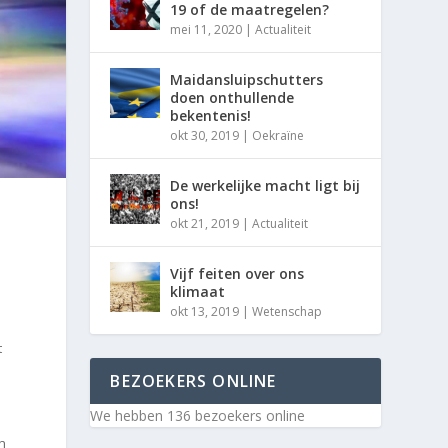
19 of de maatregelen?
mei 11, 2020
|
Actualiteit
Maidansluipschutters
doen onthullende
bekentenis!
okt 30, 2019
|
Oekraïne
De werkelijke macht ligt bij
ons!
okt 21, 2019
|
Actualiteit
Vijf feiten over ons
klimaat
okt 13, 2019
|
Wetenschap
t
BEZOEKERS ONLINE
We hebben 136 bezoekers online
en