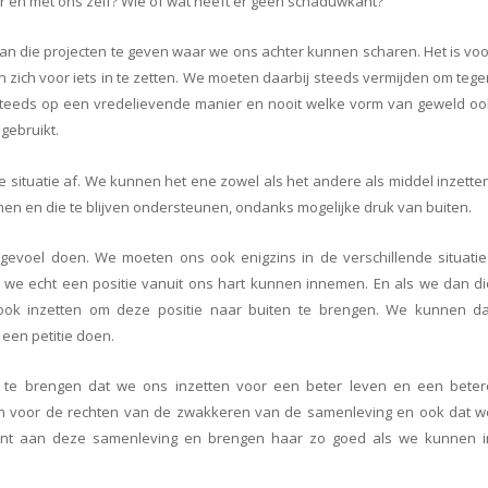
 en met ons zelf? Wie of wat heeft er geen schaduwkant?
n die projecten te geven waar we ons achter kunnen scharen. Het is voo
en zich voor iets in te zetten. We moeten daarbij steeds vermijden om teg
 steeds op een vredelievende manier en nooit welke vorm van geweld oo
gebruikt.
 situatie af. We kunnen het ene zowel als het andere als middel inzette
 nemen en die te blijven ondersteunen, ondanks mogelijke druk van buiten.
evoel doen. We moeten ons ook enigzins in de verschillende situatie
 we echt een positie vanuit ons hart kunnen innemen. En als we dan di
k inzetten om deze positie naar buiten te brengen. We kunnen da
 een petitie doen.
ng te brengen dat we ons inzetten voor een beter leven en een beter
n voor de rechten van de zwakkeren van de samenleving en ook dat w
ant aan deze samenleving en brengen haar zo goed als we kunnen i