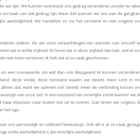
als we zijn. We kunnen eventueel ons gedrag veranderen zonder te rake
de oorzaak van dat gedrag zijn. Maar dan passen we ons aan de gangbar
jke werkelijkheid. We handelen zo via het verstand en niet volgens on
anderen staken. Als we onze verwachtingen ten aanzien van onszelf e
men we in echte vrijheid. En leven we in deze vrijheid dan kan, wat er o
ede niet meer verstoren. Ik heb dat al zo vaak geschreven.
eid en een voorwaarde om wat dan ook diepgaand te kunnen veranderen
oestand, deze vrede, deze toestand waarin we steeds meer Licht in on
et alleen dat, want we openen ook steeds meer de verbinding tussen on
ewustzijn van onze ziel. In een toestand van innerlijke vrede kunnen we 
d haar impulsen naar buiten toe uit te voeren. Dan leven we volgens d
an het ego.
van ons persoonlijk en collectief bewustzijn. Ook dit is al zo vaak gezeg
e echte werkelijkheid is die innerlijke werkelijkheid.