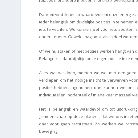
relaties met andere mensen, met onze levenspartner
Daarom vind ik het zo waardevol om onze energie aa
ieder belangrijk om duidelijke posities in te nemen 
iets te vechten. We kunnen wel vóór iets vechten,
ondersteunen. Geweld mag nooit als middel worden 
Of we nu staken of met petities werken hangt van de
Belangrijk is daarbij altijd onze eigen positie in te
Alles wat we doen, moeten we wel met een goed g
verdiepen om het nodige inzicht te verwerven voor
positie hebben ingenomen dan kunnen we ons oo
individueel en incidenteel of in ene keer massaal via
Het is belangrijk en waardevol om tot uitdrukki
gemeenschap op deze planeet, dat we ons inzette
daar voor gaan rechtstaan. Zo werken we const
beweging.