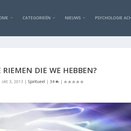
OME
CATEGORIEËN
NIEUWS
PSYCHOLOGIE AC
 RIEMEN DIE WE HEBBEN?
|
okt 3, 2013
|
Spiritueel
|
34
|