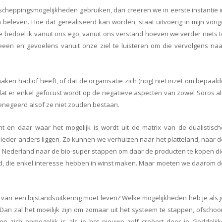
e scheppingsmogelijkheden gebruiken, dan creëren we in eerste instantie 
n beleven. Hoe dat gerealiseerd kan worden, staat uitvoerig in mijn vori
 bedoel ik vanuit ons ego, vanuit ons verstand hoeven we verder niets 
eeën en gevoelens vanuit onze ziel te luisteren om die vervolgens naa
ken had of heeft, of dat de organisatie zich (nog) niet inzet om bepaal
 dat er enkel gefocust wordt op de negatieve aspecten van zowel Soros a
enegeerd alsof ze niet zouden bestaan.
mt en daar waar het mogelijk is wordt uit de matrix van de dualistisch
 ieder anders liggen. Zo kunnen we verhuizen naar het platteland, naar 
n Nederland naar de bio-super stappen om daar de producten te kopen di
d, die enkel interesse hebben in winst maken. Maar moeten we daarom d
 van een bijstandsuitkering moet leven? Welke mogelijkheden heb je als 
. Dan zal het moeilijk zijn om zomaar uit het systeem te stappen, ofscho
 op zich onmogelijk is als je het nieuwe zelf creëert door je Goddelij