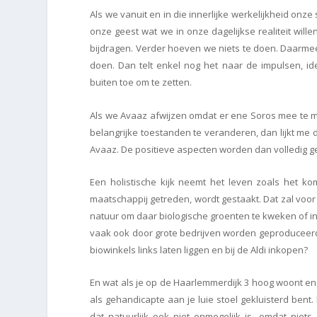
Als we vanuit en in die innerlijke werkelijkheid onz
onze geest wat we in onze dagelijkse realiteit wille
bijdragen. Verder hoeven we niets te doen. Daarmee
doen. Dan telt enkel nog het naar de impulsen, id
buiten toe om te zetten.
Als we Avaaz afwijzen omdat er ene Soros mee te ma
belangrijke toestanden te veranderen, dan lijkt me
Avaaz. De positieve aspecten worden dan volledig g
Een holistische kijk neemt het leven zoals het ko
maatschappij getreden, wordt gestaakt. Dat zal voor
natuur om daar biologische groenten te kweken of i
vaak ook door grote bedrijven worden geproduceer
biowinkels links laten liggen en bij de Aldi inkopen?
En wat als je op de Haarlemmerdijk 3 hoog woont en
als gehandicapte aan je luie stoel gekluisterd bent
dat natuurlijk ook niet onmogelijk is, omdat niets