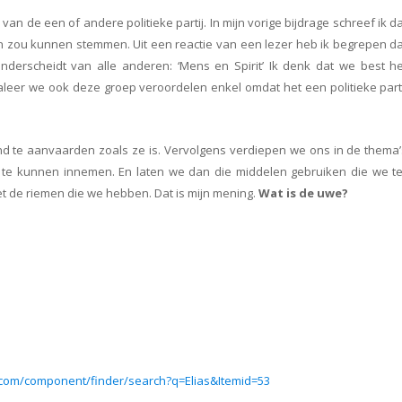
n de een of andere politieke partij. In mijn vorige bijdrage schreef ik d
oen zou kunnen stemmen. Uit een reactie van een lezer heb ik begrepen d
onderscheidt van alle anderen: ‘Mens en Spirit’ Ik denk dat we best he
leer we ook deze groep veroordelen enkel omdat het een politieke parti
d te aanvaarden zoals ze is. Vervolgens verdiepen we ons in de thema’
 te kunnen innemen. En laten we dan die middelen gebruiken die we te
t de riemen die we hebben. Dat is mijn mening.
Wat is de uwe?
com/component/finder/search?q=Elias&Itemid=53