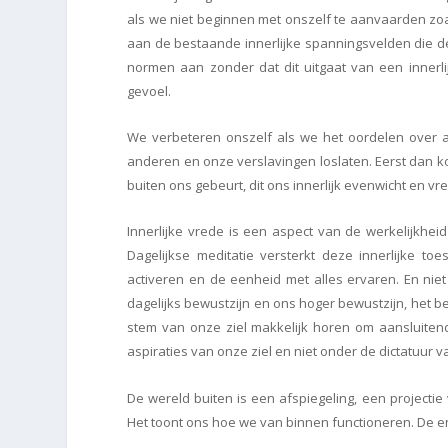
als we niet beginnen met onszelf te aanvaarden zo
aan de bestaande innerlijke spanningsvelden die 
normen aan zonder dat dit uitgaat van een innerli
gevoel.
We verbeteren onszelf als we het oordelen over 
anderen en onze verslavingen loslaten. Eerst dan ko
buiten ons gebeurt, dit ons innerlijk evenwicht en vr
Innerlijke vrede is een aspect van de werkelijkh
Dagelijkse meditatie versterkt deze innerlijke t
activeren en de eenheid met alles ervaren. En ni
dagelijks bewustzijn en ons hoger bewustzijn, het b
stem van onze ziel makkelijk horen om aansluiten
aspiraties van onze ziel en niet onder de dictatuur v
De wereld buiten is een afspiegeling, een projectie 
Het toont ons hoe we van binnen functioneren. De enig