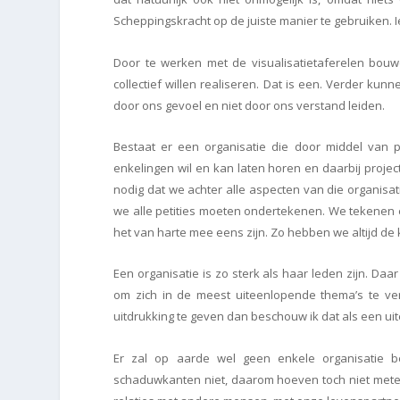
Scheppingskracht op de juiste manier te gebruiken. I
Door te werken met de visualisatietaferelen bou
collectief willen realiseren. Dat is een. Verder ku
door ons gevoel en niet door ons verstand leiden.
Bestaat er een organisatie die door middel van p
enkelingen wil en kan laten horen en daarbij proje
nodig dat we achter alle aspecten van die organisati
we alle petities moeten ondertekenen. We tekenen e
het van harte mee eens zijn. Zo hebben we altijd d
Een organisatie is zo sterk als haar leden zijn. Da
om zich in de meest uiteenlopende thema’s te 
uitdrukking te geven dan beschouw ik dat als een uit
Er zal op aarde wel geen enkele organisatie b
schaduwkanten niet, daarom hoeven toch niet metee