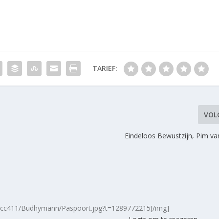
TARIEF:
VOL
Eindeloos Bewustzijn, Pim v
s/cc411/Budhymann/Paspoort.jpg?t=1289772215[/img]