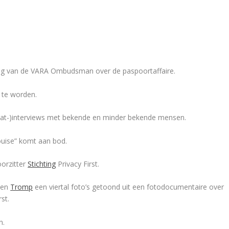
nding van de VARA Ombudsman over de paspoortaffaire.
g te worden.
raat-)interviews met bekende en minder bekende mensen.
ouise” komt aan bod.
oorzitter
Stichting
Privacy First.
ten
Tromp
een viertal foto’s getoond uit een fotodocumentaire over
st.
n.