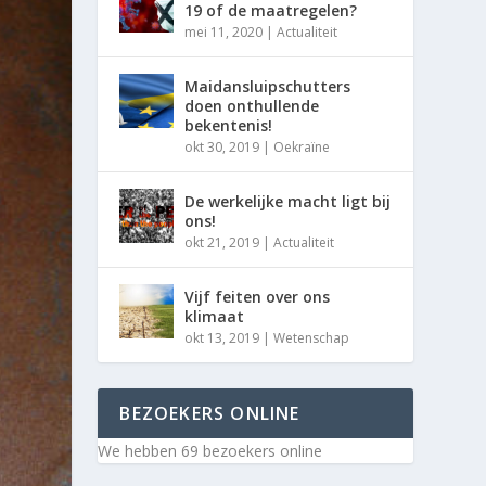
19 of de maatregelen?
mei 11, 2020
|
Actualiteit
Maidansluipschutters
doen onthullende
bekentenis!
okt 30, 2019
|
Oekraïne
De werkelijke macht ligt bij
ons!
okt 21, 2019
|
Actualiteit
Vijf feiten over ons
klimaat
okt 13, 2019
|
Wetenschap
BEZOEKERS ONLINE
We hebben 69 bezoekers online