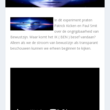
In dit experiment praten
Patrick Kicken en Paul Smit
over de ongrijpbaarheid van
Bewustzijn. Waar komt het IK ( BEN ) besef vandaan?
Alleen als we de stroom van bewustzijn als transparant
beschouwen kunnen we erheen beginnen te kijken.