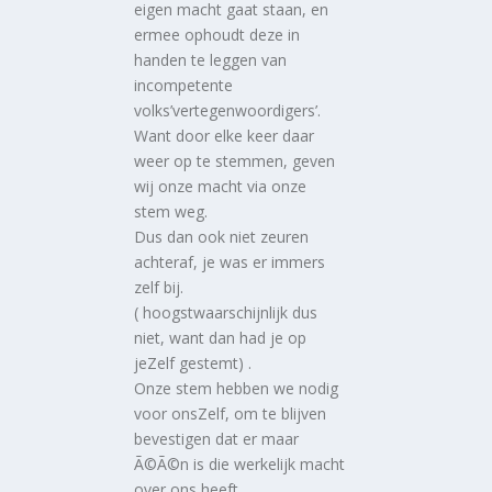
eigen macht gaat staan, en
ermee ophoudt deze in
handen te leggen van
incompetente
volks’vertegenwoordigers’.
Want door elke keer daar
weer op te stemmen, geven
wij onze macht via onze
stem weg.
Dus dan ook niet zeuren
achteraf, je was er immers
zelf bij.
( hoogstwaarschijnlijk dus
niet, want dan had je op
jeZelf gestemt) .
Onze stem hebben we nodig
voor onsZelf, om te blijven
bevestigen dat er maar
Ã©Ã©n is die werkelijk macht
over ons heeft.