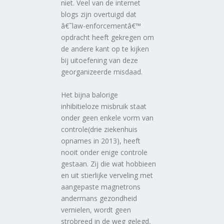
niet. Veel van de internet
blogs zijn overtuigd dat
â€˜law-enforcementâ€™
opdracht heeft gekregen om
de andere kant op te kijken
bij uitoefening van deze
georganizeerde misdaad.
Het bijna balorige
inhibitieloze misbruik staat
onder geen enkele vorm van
controle(drie ziekenhuis
opnames in 2013), heeft
nooit onder enige controle
gestaan. Zij die wat hobbieen
en uit stierlijke verveling met
aangepaste magnetrons
andermans gezondheid
vernielen, wordt geen
strobreed in de weg gelegd,