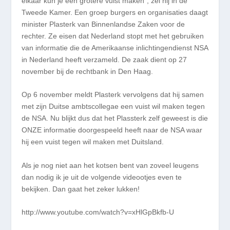
elkaar kun je een grotere vuist maken”, zei hij in de
Tweede Kamer. Een groep burgers en organisaties daagt
minister Plasterk van Binnenlandse Zaken voor de
rechter. Ze eisen dat Nederland stopt met het gebruiken
van informatie die de Amerikaanse inlichtingendienst NSA
in Nederland heeft verzameld. De zaak dient op 27
november bij de rechtbank in Den Haag.
Op 6 november meldt Plasterk vervolgens dat hij samen
met zijn Duitse ambtscollegae een vuist wil maken tegen
de NSA. Nu blijkt dus dat het Plassterk zelf geweest is die
ONZE informatie doorgespeeld heeft naar de NSA waar
hij een vuist tegen wil maken met Duitsland.
Als je nog niet aan het kotsen bent van zoveel leugens
dan nodig ik je uit de volgende videootjes even te
bekijken. Dan gaat het zeker lukken!
http://www.youtube.com/watch?v=xHlGpBkfb-U