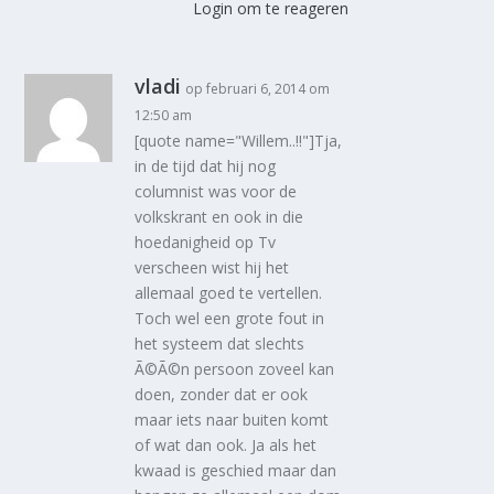
Login om te reageren
vladi
op februari 6, 2014 om
12:50 am
[quote name="Willem..!!"]Tja,
in de tijd dat hij nog
columnist was voor de
volkskrant en ook in die
hoedanigheid op Tv
verscheen wist hij het
allemaal goed te vertellen.
Toch wel een grote fout in
het systeem dat slechts
Ã©Ã©n persoon zoveel kan
doen, zonder dat er ook
maar iets naar buiten komt
of wat dan ook. Ja als het
kwaad is geschied maar dan