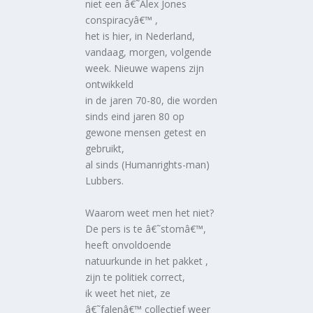
niet een â€˜Alex Jones
conspiracyâ€™ ,
het is hier, in Nederland,
vandaag, morgen, volgende
week. Nieuwe wapens zijn
ontwikkeld
in de jaren 70-80, die worden
sinds eind jaren 80 op
gewone mensen getest en
gebruikt,
al sinds (Humanrights-man)
Lubbers.
Waarom weet men het niet?
De pers is te â€˜stomâ€™,
heeft onvoldoende
natuurkunde in het pakket ,
zijn te politiek correct,
ik weet het niet, ze
â€˜falenâ€™ collectief weer