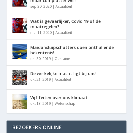
maar complotter wel!
sep 30, 2020
|
Actualiteit
Wat is gevaarlijker, Covid 19 of de
maatregelen?
mei 11, 2020
|
Actualiteit
Maidansluipschutters doen onthullende
bekentenis!
okt 30, 2019
|
Oekraïne
De werkelijke macht ligt bij ons!
okt 21, 2019
|
Actualiteit
Vijf feiten over ons klimaat
okt 13, 2019
|
Wetenschap
BEZOEKERS ONLINE