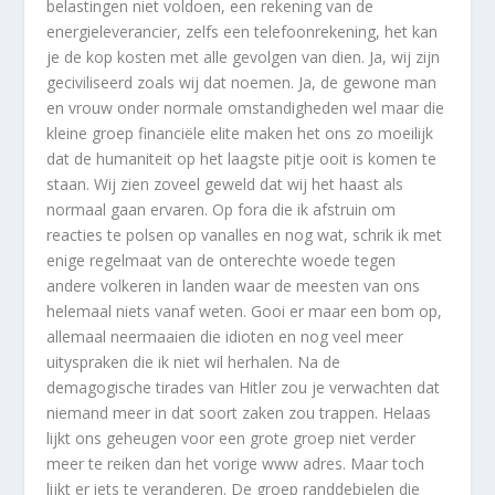
belastingen niet voldoen, een rekening van de
energieleverancier, zelfs een telefoonrekening, het kan
je de kop kosten met alle gevolgen van dien. Ja, wij zijn
geciviliseerd zoals wij dat noemen. Ja, de gewone man
en vrouw onder normale omstandigheden wel maar die
kleine groep financiële elite maken het ons zo moeilijk
dat de humaniteit op het laagste pitje ooit is komen te
staan. Wij zien zoveel geweld dat wij het haast als
normaal gaan ervaren. Op fora die ik afstruin om
reacties te polsen op vanalles en nog wat, schrik ik met
enige regelmaat van de onterechte woede tegen
andere volkeren in landen waar de meesten van ons
helemaal niets vanaf weten. Gooi er maar een bom op,
allemaal neermaaien die idioten en nog veel meer
uityspraken die ik niet wil herhalen. Na de
demagogische tirades van Hitler zou je verwachten dat
niemand meer in dat soort zaken zou trappen. Helaas
lijkt ons geheugen voor een grote groep niet verder
meer te reiken dan het vorige www adres. Maar toch
lijkt er iets te veranderen. De groep randdebielen die