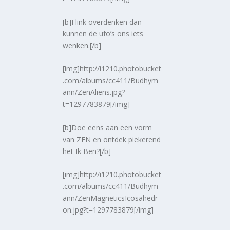
[b]Flink overdenken dan
kunnen de ufo’s ons iets
wenken.[/b]
[img]http://i1210.photobucket
.com/albums/cc411/Budhym
ann/ZenAliens.jpg?
t=1297783879[/img]
[b]Doe eens aan een vorm
van ZEN en ontdek piekerend
het Ik Ben?[/b]
[img]http://i1210.photobucket
.com/albums/cc411/Budhym
ann/ZenMagneticsIcosahedr
on.jpg?t=1297783879[/img]