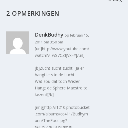
2 OPMERKINGEN
DenkBudhy
op februari 15,
2011 om 3:50 pm
[url]http://www.youtube.com/
watch?v=wS7CZIJVxFY[/url]
[b]Zucht zucht zucht ! Ja er
hangt iets in de Lucht.
Wat zou dat toch Wezen
Hangt de Sphere Maestro te
kezen?[/b]
[img]http://i1210.photobucket
.com/albums/cc411/Budhym
ann/TheFool.jpg?
t=1297783879[/img]