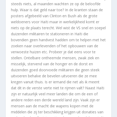
steeds niets, al maanden wachten ze op de beloofde
hulp. Waar is dat geld naar toe? In de kranten staan de
posters afgebeeld van Clinton en Bush als de grote
weldoeners voor Haïti maar in werkelijkheid komt er
niets op de plaats terecht. Wel wist de VS snel en soepel
duizenden militairen te stationeren in Haïti die
bovendien geen handvest hadden om te helpen met het
zoeken naar overlevenden of het opbouwen van de
verwoeste huizen etc. Probeer je dat eens voor te
stellen. Ontelbare ontheemde mensen, zwak ziek en
misselijk, stervend van de honger en de dorst en
duizenden goed doorvoede militairen die geen steek
uitvoeren behalve de bevelen uitvoeren die ze mee
kregen vanuit thuis. Is er iemand die net als ik meent
dat dit in de verste verte niet te rijmen valt? Naast Haïti
zijn er natuurlijk veel meer landen die om de een of
andere reden een derde wereld land zijn. Vaak zijn er
mensen aan de macht die wapens kopen met de
middelen die zij ter beschikking krijgen uit donaties van