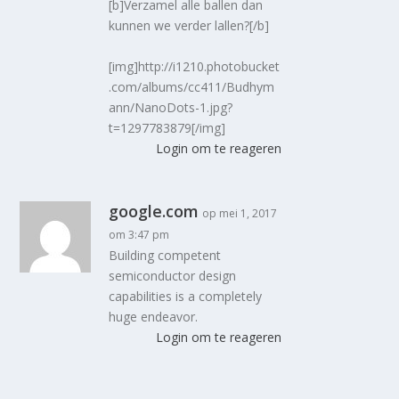
[b]Verzamel alle ballen dan
kunnen we verder lallen?[/b]
[img]http://i1210.photobucket
.com/albums/cc411/Budhym
ann/NanoDots-1.jpg?
t=1297783879[/img]
Login om te reageren
google.com
op mei 1, 2017
om 3:47 pm
Building competent
semiconductor design
capabilities is a completely
huge endeavor.
Login om te reageren