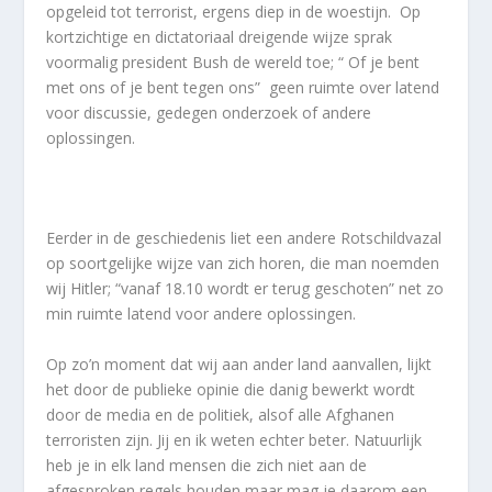
opgeleid tot terrorist, ergens diep in de woestijn. Op
kortzichtige en dictatoriaal dreigende wijze sprak
voormalig president Bush de wereld toe; “ Of je bent
met ons of je bent tegen ons” geen ruimte over latend
voor discussie, gedegen onderzoek of andere
oplossingen.
Eerder in de geschiedenis liet een andere Rotschildvazal
op soortgelijke wijze van zich horen, die man noemden
wij Hitler; “vanaf 18.10 wordt er terug geschoten” net zo
min ruimte latend voor andere oplossingen.
Op zo’n moment dat wij aan ander land aanvallen, lijkt
het door de publieke opinie die danig bewerkt wordt
door de media en de politiek, alsof alle Afghanen
terroristen zijn. Jij en ik weten echter beter. Natuurlijk
heb je in elk land mensen die zich niet aan de
afgesproken regels houden maar mag je daarom een