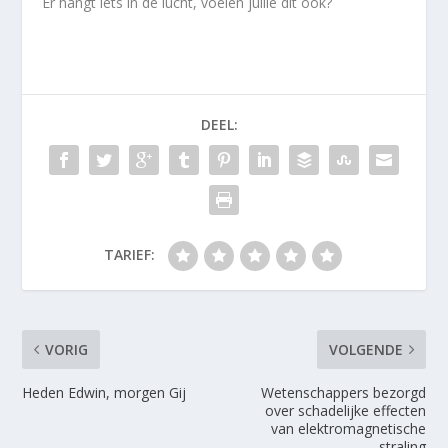
Er hangt iets in de lucht, voelen jullie dit ook?
DEEL:
TARIEF:
VORIG
VOLGENDE
Heden Edwin, morgen Gij
Wetenschappers bezorgd
over schadelijke effecten
van elektromagnetische
straling