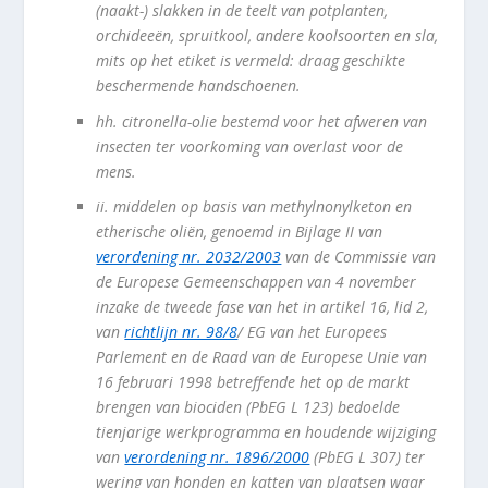
(naakt-) slakken in de teelt van potplanten,
orchideeën, spruitkool, andere koolsoorten en sla,
mits op het etiket is vermeld: draag geschikte
beschermende handschoenen.
hh.
citronella-olie bestemd voor het afweren van
insecten ter voorkoming van overlast voor de
mens.
ii.
middelen op basis van methylnonylketon en
etherische oliën, genoemd in Bijlage II van
verordening nr. 2032/2003
van de Commissie van
de Europese Gemeenschappen van 4 november
inzake de tweede fase van het in artikel 16, lid 2,
van
richtlijn nr. 98/8
/ EG van het Europees
Parlement en de Raad van de Europese Unie van
16 februari 1998 betreffende het op de markt
brengen van biociden (PbEG L 123) bedoelde
tienjarige werkprogramma en houdende wijziging
van
verordening nr. 1896/2000
(PbEG L 307) ter
wering van honden en katten van plaatsen waar