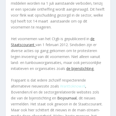
middelen worden na 1 juli aanstaande verboden, tenzij
er een speciale ontheffing wordt aangevraagd. Dit heeft
voor flink wat opschudding gezorgd in de sector, welke
tijd heeft tot 14 maart aanstaande om op dit
voornemen te reageren.
Het voornemen van het Ctgb is gepubliceerd in
de
Staatscourant
van 1 februari 2012. Sindsdien zijn er
diverse acties op gang gekomen om te protesteren
tegen invoering van dit voornemen. Niet alleen vanuit
land- en tuinbouworganisaties, maar ook persoonlijke
initiatieven en organisaties zoals
de bijenstichting
.
Frappant is dat iedere zichzelf respecterende
alternatieve nieuwssite zoals
Wanttoknow.nl
,
Bovendien.nl en de sectorgerelateerde websites zols
die van de bijenstichting en
Biojournaal
, dit nieuws
vermelden. Het staat ook gewoon in de Staatscourant.
Maar ook hier schittert dit nieuws in de main-stream-
media door afwezigheid. Welnu, beste mensen, het