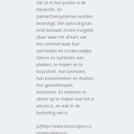
dat ze in hun positie in de
hierarche- en
patriarchensystemen worden
bevestigd. Een oplossing kan
eruit bestaan zoveel mogelijk
(daar waar het al kan) van
hun rommel waar hun
aartslelijke en schabouwlijke
tekens en symbolen aan
plakken, te mijden en te
boycotten. Hun bedrijven,
hun evenementen en rituelen,
hun griezeltempels
enzomeer. En iedereen er
attent op te maken wat het in
wezen is, en wat er de
bedoeling van is.
[u]http://www.taroscopes.co
m/miscellanous-