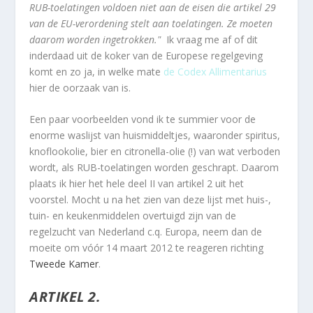
RUB-toelatingen voldoen niet aan de eisen die artikel 29
van de EU-verordening stelt aan toelatingen. Ze moeten
daarom worden ingetrokken."
Ik vraag me af of dit
inderdaad uit de koker van de Europese regelgeving
komt en zo ja, in welke mate
de Codex Allimentarius
hier de oorzaak van is.
Een paar voorbeelden vond ik te summier voor de
enorme waslijst van huismiddeltjes, waaronder spiritus,
knoflookolie, bier en citronella-olie (!) van wat verboden
wordt, als RUB-toelatingen worden geschrapt. Daarom
plaats ik hier het hele deel II van artikel 2 uit het
voorstel. Mocht u na het zien van deze lijst met huis-,
tuin- en keukenmiddelen overtuigd zijn van de
regelzucht van Nederland c.q. Europa, neem dan de
moeite om vóór 14 maart 2012 te reageren richting
Tweede Kamer
.
ARTIKEL 2.