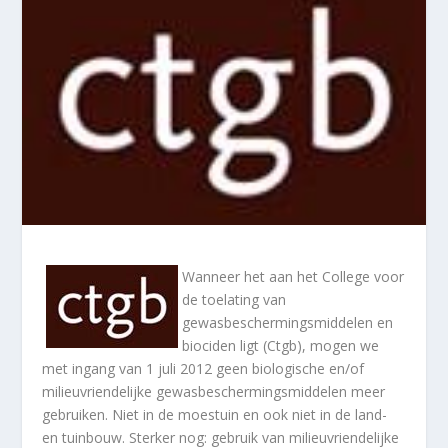
Wanneer het aan het College voor
de toelating van
gewasbeschermingsmiddelen en
biociden ligt (Ctgb), mogen we
met ingang van 1 juli 2012 geen biologische en/of
milieuvriendelijke gewasbeschermingsmiddelen meer
gebruiken. Niet in de moestuin en ook niet in de land-
en tuinbouw. Sterker nog: gebruik van milieuvriendelijke