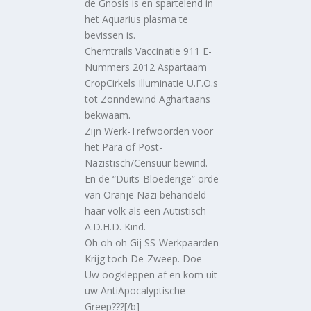
de Gnosis is en spartelend in
het Aquarius plasma te
bevissen is.
Chemtrails Vaccinatie 911 E-
Nummers 2012 Aspartaam
CropCirkels Illuminatie U.F.O.s
tot Zonndewind Aghartaans
bekwaam.
Zijn Werk-Trefwoorden voor
het Para of Post-
Nazistisch/Censuur bewind.
En de “Duits-Bloederige” orde
van Oranje Nazi behandeld
haar volk als een Autistisch
A.D.H.D. Kind.
Oh oh oh Gij SS-Werkpaarden
Krijg toch De-Zweep. Doe
Uw oogkleppen af en kom uit
uw AntiApocalyptische
Greep???[/b]