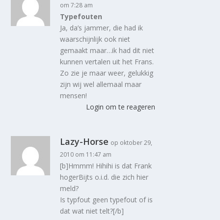
om 7:28 am
Typefouten
Ja, da’s jammer, die had ik
waarschijnlijk ook niet
gemaakt maar…ik had dit niet
kunnen vertalen uit het Frans.
Zo zie je maar weer, gelukkig
zijn wij wel allemaal maar
mensen!
Login om te reageren
Lazy-Horse
op oktober 29,
2010 om 11:47 am
[b]Hmmm! Hihihi is dat Frank
hogerBijts o.i.d. die zich hier
meld?
Is typfout geen typefout of is
dat wat niet telt?[/b]