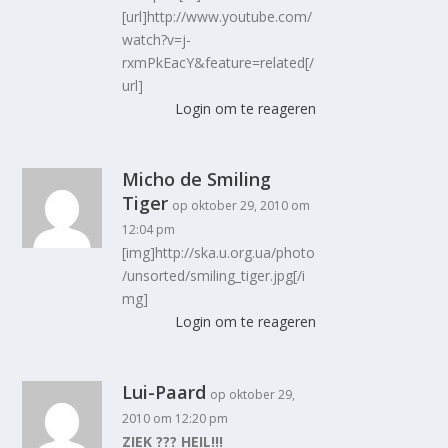
[url]http://www.youtube.com/
watch?v=j-
rxmPkEacY&feature=related[/
url]
Login om te reageren
Micho de Smiling
Tiger
op oktober 29, 2010 om
12:04 pm
[img]http://ska.u.org.ua/photo
/unsorted/smiling_tiger.jpg[/i
mg]
Login om te reageren
Lui-Paard
op oktober 29,
2010 om 12:20 pm
ZIEK ??? HEIL!!!