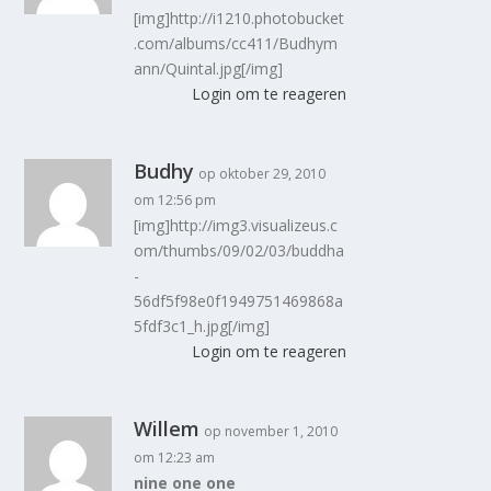
[img]http://i1210.photobucket
.com/albums/cc411/Budhym
ann/Quintal.jpg[/img]
Login om te reageren
Budhy
op oktober 29, 2010
om 12:56 pm
[img]http://img3.visualizeus.c
om/thumbs/09/02/03/buddha
-
56df5f98e0f1949751469868a
5fdf3c1_h.jpg[/img]
Login om te reageren
Willem
op november 1, 2010
om 12:23 am
nine one one