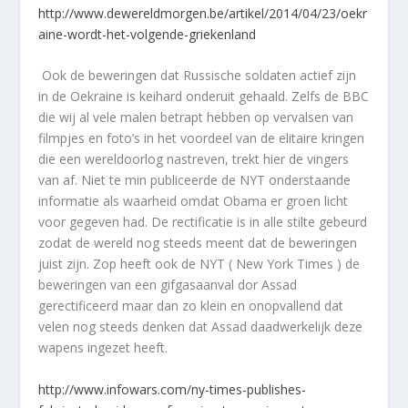
http://www.dewereldmorgen.be/artikel/2014/04/23/oekr
aine-wordt-het-volgende-griekenland
Ook de beweringen dat Russische soldaten actief zijn
in de Oekraine is keihard onderuit gehaald. Zelfs de BBC
die wij al vele malen betrapt hebben op vervalsen van
filmpjes en foto’s in het voordeel van de elitaire kringen
die een wereldoorlog nastreven, trekt hier de vingers
van af. Niet te min publiceerde de NYT onderstaande
informatie als waarheid omdat Obama er groen licht
voor gegeven had. De rectificatie is in alle stilte gebeurd
zodat de wereld nog steeds meent dat de beweringen
juist zijn. Zop heeft ook de NYT ( New York Times ) de
beweringen van een gifgasaanval dor Assad
gerectificeerd maar dan zo klein en onopvallend dat
velen nog steeds denken dat Assad daadwerkelijk deze
wapens ingezet heeft.
http://www.infowars.com/ny-times-publishes-