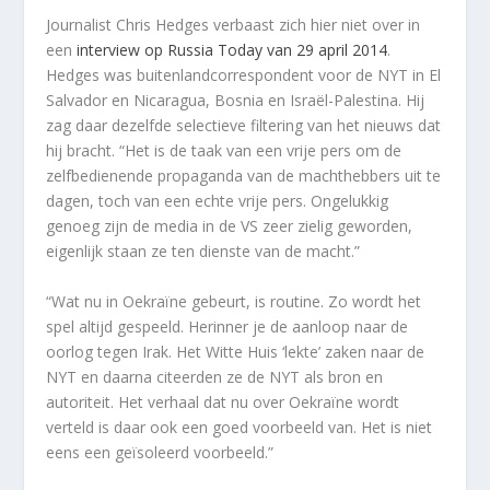
Journalist Chris Hedges verbaast zich hier niet over in
een
interview op
Russia Today
van 29 april 2014
.
Hedges was buitenlandcorrespondent voor de
NYT
in El
Salvador en Nicaragua, Bosnia en Israël-Palestina. Hij
zag daar dezelfde selectieve filtering van het nieuws dat
hij bracht. “Het is de taak van een vrije pers om de
zelfbedienende propaganda van de machthebbers uit te
dagen, toch van een echte vrije pers. Ongelukkig
genoeg zijn de media in de VS zeer zielig geworden,
eigenlijk staan ze ten dienste van de macht.”
“Wat nu in Oekraïne gebeurt, is routine. Zo wordt het
spel altijd gespeeld. Herinner je de aanloop naar de
oorlog tegen Irak. Het Witte Huis ‘lekte’ zaken naar de
NYT
en daarna citeerden ze de
NYT
als bron en
autoriteit. Het verhaal dat nu over Oekraïne wordt
verteld is daar ook een goed voorbeeld van. Het is niet
eens een geïsoleerd voorbeeld.”