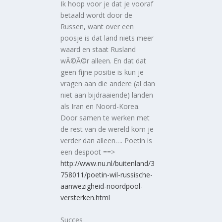
Ik hoop voor je dat je vooraf
betaald wordt door de
Russen, want over een
poosje is dat land niets meer
waard en staat Rusland
wÃ©Ã©r alleen. En dat dat
geen fijne positie is kun je
vragen aan die andere (al dan
niet aan bijdraaiende) landen
als Iran en Noord-Korea.
Door samen te werken met
de rest van de wereld kom je
verder dan alleen…. Poetin is
een despoot ==>
http://www.nu.nl/buitenland/3
758011/poetin-wil-russische-
aanwezigheid-noordpool-
versterken.html
Succes