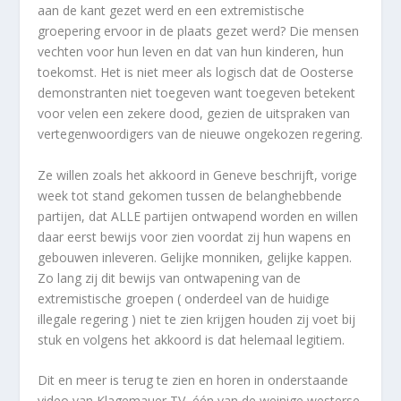
aan de kant gezet werd en een extremistische
groepering ervoor in de plaats gezet werd? Die mensen
vechten voor hun leven en dat van hun kinderen, hun
toekomst. Het is niet meer als logisch dat de Oosterse
demonstranten niet toegeven want toegeven betekent
voor velen een zekere dood, gezien de uitspraken van
vertegenwoordigers van de nieuwe ongekozen regering.
Ze willen zoals het akkoord in Geneve beschrijft, vorige
week tot stand gekomen tussen de belanghebbende
partijen, dat ALLE partijen ontwapend worden en willen
daar eerst bewijs voor zien voordat zij hun wapens en
gebouwen inleveren. Gelijke monniken, gelijke kappen.
Zo lang zij dit bewijs van ontwapening van de
extremistische groepen ( onderdeel van de huidige
illegale regering ) niet te zien krijgen houden zij voet bij
stuk en volgens het akkoord is dat helemaal legitiem.
Dit en meer is terug te zien en horen in onderstaande
video van Klagemauer TV, één van de weinige westerse