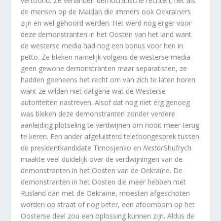
vertoond. Ze verlanden democratische rechten, net als
de mensen op de Maidan die immers ook Oekraïners
zijn en wel gehoord werden. Het werd nog erger voor
deze demonstranten in het Oosten van het land want
de westerse media had nog een bonus voor hen in
petto. Ze bleken namelijk volgens de westerse media
geen gewone demonstranten maar separatisten, ze
hadden geeneens het recht om van zich te laten horen
want ze wilden niet datgene wat de Westerse
autoriteiten nastreven. Alsof dat nog niet erg genoeg
was bleken deze demonstranten zonder verdere
aanleiding plotseling te verdwijnen om nooit meer terug
te keren. Een ander afgeluisterd telefoongesprek tussen
de presidentkandidate Timosjenko en
Nestor
Shufrych
maakte veel duidelijk over de verdwijningen van de
demonstranten in het Oosten van de Oekraïne. De
demonstranten in het Oosten die meer hebben met
Rusland dan met de Oekraïne, moesten afgeschoten
worden op straat of nog beter, een atoombom op het
Oosterse deel zou een oplossing kunnen zijn. Aldus de