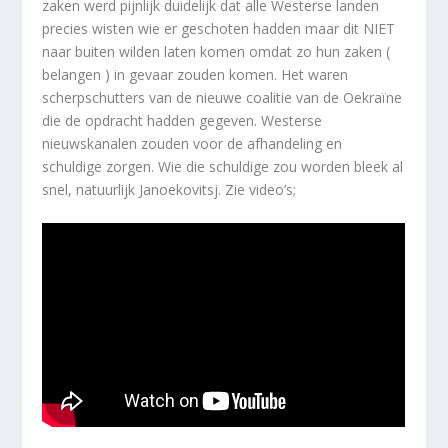
zaken werd pijnlijk duidelijk dat alle Westerse landen
precies wisten wie er geschoten hadden maar dit NIET
naar buiten wilden laten komen omdat zo hun zaken (
belangen ) in gevaar zouden komen. Het waren
scherpschutters van de nieuwe coalitie van de Oekraïne
die de opdracht hadden gegeven. Westerse
nieuwskanalen zouden voor de afhandeling en
schuldige zorgen. Wie die schuldige zou worden bleek al
snel, natuurlijk Janoekovitsj. Zie video’s;