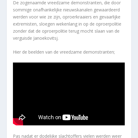
De zogenaamde vreedzame demonstranten, die door
sommige onafhankelijke nieuwskanalen gewaardeerd
werden voor wie ze zijn, oproerkraaiers en gevaarlijke
extremisten, sloegen wekenlang in op de oproerpolitie
zonder dat de oproerpolitie terug mocht slaan van de
verguisde Janoekovitsj.
Hier de beelden van de vreedzame demonstranten;
Pas nadat er dodelijke slachtoffers vielen werden weer