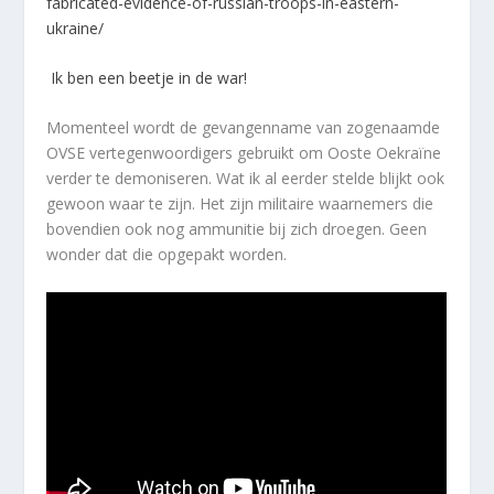
fabricated-evidence-of-russian-troops-in-eastern-
ukraine/
Ik ben een beetje in de war!
Momenteel wordt de gevangenname van zogenaamde
OVSE vertegenwoordigers gebruikt om Ooste Oekraïne
verder te demoniseren. Wat ik al eerder stelde blijkt ook
gewoon waar te zijn. Het zijn militaire waarnemers die
bovendien ook nog ammunitie bij zich droegen. Geen
wonder dat die opgepakt worden.