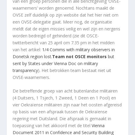
van een groep personen die in alle berichtgeving ‘OVSE-
waarnemers’ worden genoemd. Nochtans maakt de
OVSE zelf duidelijk op zijn website dat het hier niet om
een OVSE-delegatie gaat. Meer nog, de organisatie
meldt dat de eigen missies veilig en wel zijn en nergens
worden bedreigd of gehinderd (zie dit OSCE-
twitterbericht van 25 april om 7.35 pm in het midden
van het artikel:
1/4 Comms with military observers in
Donetsk region lost.
Team not OSCE monitors
but
sent by States under Vienna Doc on military
transparency
). Het betrokken team bestaat niet uit
OVSE-waarnemers.
De betreffende groep van acht buitenlandse militairen
(4 Duitsers, 1 Tsjech, 1 Zweed, 1 Deen en 1 Pool) en
vier Oekraïense militairen zijn naar het oosten afgereisd
op basis van een afspraak tussen de Oekraïense
regering met Duitsland. Die afspraak is gemaakt in
toepassing van het akkoord met de titel
Vienna
Document 2011 in Confidence and Security Building