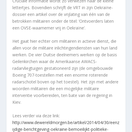
Cruciale informatie wordt zo verwezen naar de kleine
lettertjes. Bovendien schrijft de VRT in zijn Oekraïne-
dossier een artikel over de vrijlating van één van de
betrokken militairen onder de titel: ‘
Ontvoerders laten
een OVSE-waarnemer vrij in Oekraïne’
.
Het gaat hier echter om militairen in actieve dienst, die
allen voor de militaire inlichtingendiensten van hun land
werken. De vier Duitse deelnemers werken op de basis
Geilenkirchen waar de Amerikaanse AWACS-
radarvliegtuigen gestationeerd zijn (de omgebouwde
Boeing 707-toestellen met een enorme roterende
radarschotel boven op het toestel). Het zijn met andere
woorden militairen die een mogelijke militaire
interventie voorbereiden, ten bate van de regering in
Kiev.
Lees verder via deze link:
http://www.dewereldmorgen.be/artikel/2014/04/30/eenz
ijdige-berichtgeving-oekraine-bemoeilijkt-politieke-