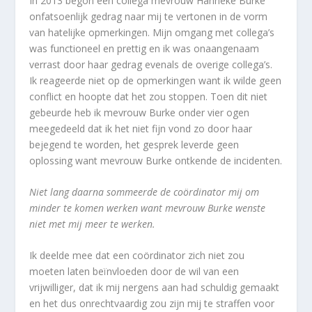
In 2013 begon een collega mevrouw Hanneke Burke
onfatsoenlijk gedrag naar mij te vertonen in de vorm
van hatelijke opmerkingen. Mijn omgang met collega’s
was functioneel en prettig en ik was onaangenaam
verrast door haar gedrag evenals de overige collega’s.
Ik reageerde niet op de opmerkingen want ik wilde geen
conflict en hoopte dat het zou stoppen. Toen dit niet
gebeurde heb ik mevrouw Burke onder vier ogen
meegedeeld dat ik het niet fijn vond zo door haar
bejegend te worden, het gesprek leverde geen
oplossing want mevrouw Burke ontkende de incidenten.
Niet lang daarna sommeerde de coördinator mij om
minder te komen werken want mevrouw Burke wenste
niet met mij meer te werken.
Ik deelde mee dat een coördinator zich niet zou
moeten laten beïnvloeden door de wil van een
vrijwilliger, dat ik mij nergens aan had schuldig gemaakt
en het dus onrechtvaardig zou zijn mij te straffen voor