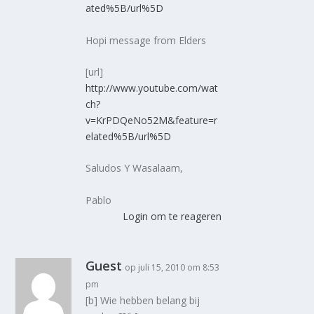
ated%5B/url%5D
Hopi message from Elders
[url]
http://www.youtube.com/wat
ch?
v=KrPDQeNo52M&feature=r
elated%5B/url%5D
Saludos Y Wasalaam,
Pablo
Login om te reageren
Guest
op juli 15, 2010 om 8:53
pm
[b] Wie hebben belang bij