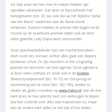
De club waar we hier mee te maken hebben zijn
openlijke satanisten. Dat laten ze bijvoorbeeld met
handgebaren zien. Ze zijn ook dol op het Bijbelse ‘Getal
van het Beest’, waarmee naar de duivel wordt
verwezen. Daarom hebben ze precies 666 dagen na de
moord op de Israëlische premier Rabin ook de door
velen geliefde Lady Diana laten vermoorden.
Deze duivelaanbiddende club van machtmisbruikers
doet nooit iets zomaar. Achter alles gaat een diepere
betekenis schuil. Ze zijn meesters in het zorgvuldig
plannen en uitvoeren van hun agenda. Deze agenda is
al door velen onthuld, en staat ook in de
boeken
‘
Bewustzijnsdynamiek
’ (blz. 70-73) en ‘
Oorsprong en
bestemming van de mens
’ (blz. 182-185), beiden te
vinden als gratis e-boeken op
www.Pateo.nl
. Aan de ene
kant doen ze hun uiterste best om verborgen te blijven
(via hun controle over alles wat mainstream is), maar
aan de andere kant willen ze wel dat al hun daden