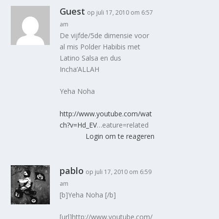
Guest
op juli 17, 2010 om 6:57
am
De vijfde/5de dimensie voor
al mis Polder Habibis met
Latino Salsa en dus
Incha’ALLAH
Yeha Noha
http://www.youtube.com/wat
ch?v=Hd_EV
…eature=related
Login om te reageren
pablo
op juli 17, 2010 om 6:59
am
[b]Yeha Noha [/b]
[url]http://www.youtube.com/