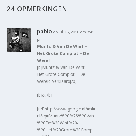
24 OPMERKINGEN
pablo
op juli 15, 2010 om 8:41
pm
Muntz & Van De Wint –
Het Grote Complot – De
Werel
[b]Muntz & Van De Wint –
Het Grote Complot – De
Wereld Verklaard[/b]
[b]&[/b]
[url]http://www.google.nl/#hl=
nl&q=Muntz%20%26%20Van
%20De%20Wint%20-
%20Het%20Grote%20Compl