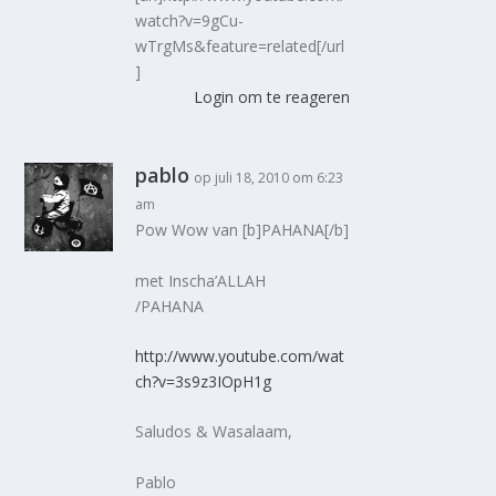
watch?v=9gCu-
wTrgMs&feature=related[/url
]
Login om te reageren
pablo
op juli 18, 2010 om 6:23
am
Pow Wow van [b]PAHANA[/b]
met Inscha’ALLAH
/PAHANA
http://www.youtube.com/wat
ch?v=3s9z3IOpH1g
Saludos & Wasalaam,
Pablo