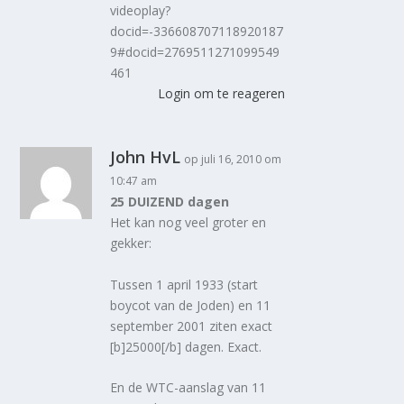
videoplay?
docid=-336608707118920187
9#docid=2769511271099549
461
Login om te reageren
John HvL
op juli 16, 2010 om
10:47 am
25 DUIZEND dagen
Het kan nog veel groter en
gekker:
Tussen 1 april 1933 (start
boycot van de Joden) en 11
september 2001 ziten exact
[b]25000[/b] dagen. Exact.
En de WTC-aanslag van 11