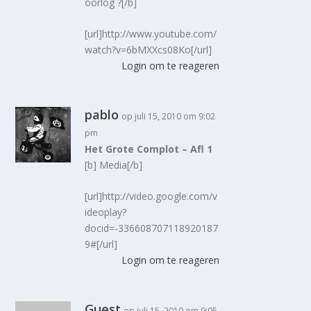
oorlog ?[/b]
[url]http://www.youtube.com/
watch?v=6bMXXcs08Ko[/url]
Login om te reageren
pablo
op juli 15, 2010 om 9:02
pm
Het Grote Complot – Afl 1
[b] Media[/b]
[url]http://video.google.com/v
ideoplay?
docid=-336608707118920187
9#[/url]
Login om te reageren
Guest
op juli 15, 2010 om 9:05