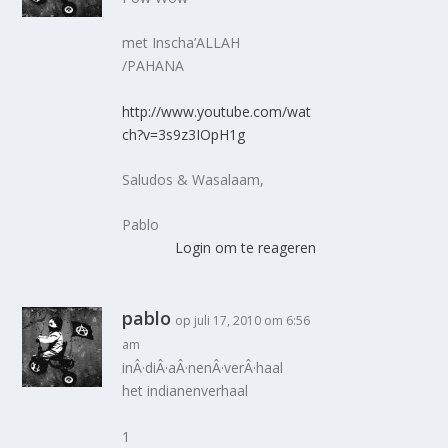
met Inscha’ALLAH
/PAHANA
http://www.youtube.com/wat
ch?v=3s9z3IOpH1g
Saludos & Wasalaam,
Pablo
Login om te reageren
pablo
op juli 17, 2010 om 6:56
am
inÂ·diÂ·aÂ·nenÂ·verÂ·haal
het indianenverhaal
1