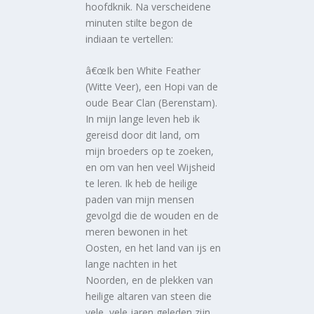
hoofdknik. Na verscheidene
minuten stilte begon de
indiaan te vertellen:
â€œIk ben White Feather
(Witte Veer), een Hopi van de
oude Bear Clan (Berenstam).
In mijn lange leven heb ik
gereisd door dit land, om
mijn broeders op te zoeken,
en om van hen veel Wijsheid
te leren. Ik heb de heilige
paden van mijn mensen
gevolgd die de wouden en de
meren bewonen in het
Oosten, en het land van ijs en
lange nachten in het
Noorden, en de plekken van
heilige altaren van steen die
vele, vele jaren geleden zijn