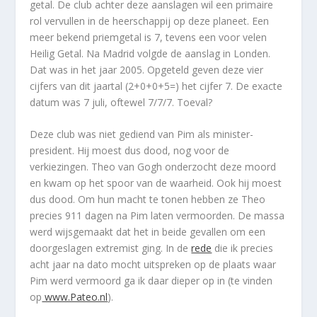
getal. De club achter deze aanslagen wil een primaire
rol vervullen in de heerschappij op deze planeet. Een
meer bekend priemgetal is 7, tevens een voor velen
Heilig Getal. Na Madrid volgde de aanslag in Londen.
Dat was in het jaar 2005. Opgeteld geven deze vier
cijfers van dit jaartal (2+0+0+5=) het cijfer 7. De exacte
datum was 7 juli, oftewel 7/7/7. Toeval?
Deze club was niet gediend van Pim als minister-
president. Hij moest dus dood, nog voor de
verkiezingen. Theo van Gogh onderzocht deze moord
en kwam op het spoor van de waarheid. Ook hij moest
dus dood. Om hun macht te tonen hebben ze Theo
precies 911 dagen na Pim laten vermoorden. De massa
werd wijsgemaakt dat het in beide gevallen om een
doorgeslagen extremist ging. In de
rede
die ik precies
acht jaar na dato mocht uitspreken op de plaats waar
Pim werd vermoord ga ik daar dieper op in (te vinden
op
www.Pateo.nl
).