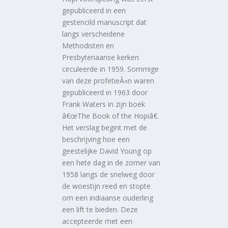
gepubliceerd in een
gestencild manuscript dat
langs verscheidene
Methodisten en
Presbyteriaanse kerken
circuleerde in 1959. Sommige
van deze profetieÃ«n waren
gepubliceerd in 1963 door
Frank Waters in zijn boek
â€œThe Book of the Hopiâ€.
Het verslag begint met de
beschrijving hoe een
geestelijke David Young op
een hete dag in de zomer van
1958 langs de snelweg door
de woestijn reed en stopte
om een indiaanse ouderling
een lift te bieden. Deze
accepteerde met een