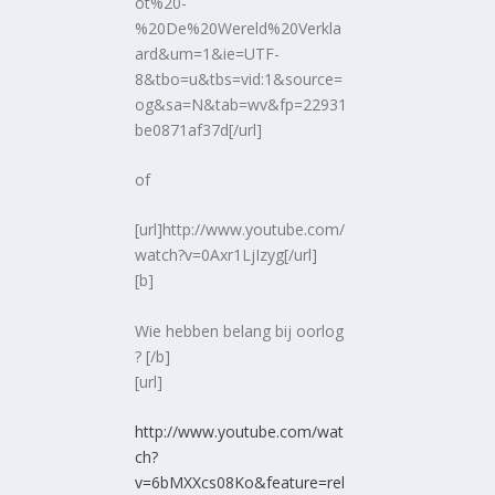
ot%20-
%20De%20Wereld%20Verkla
ard&um=1&ie=UTF-
8&tbo=u&tbs=vid:1&source=
og&sa=N&tab=wv&fp=22931
be0871af37d[/url]
of
[url]http://www.youtube.com/
watch?v=0Axr1LjIzyg[/url]
[b]
Wie hebben belang bij oorlog
? [/b]
[url]
http://www.youtube.com/wat
ch?
v=6bMXXcs08Ko&feature=rel