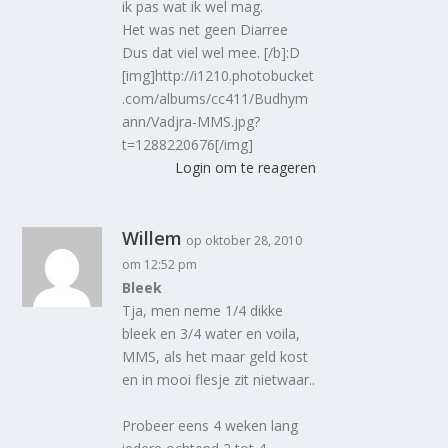
ik pas wat ik wel mag.
Het was net geen Diarree
Dus dat viel wel mee. [/b]:D
[img]http://i1210.photobucket
.com/albums/cc411/Budhym
ann/Vadjra-MMS.jpg?
t=1288220676[/img]
Login om te reageren
Willem
op oktober 28, 2010
om 12:52 pm
Bleek
Tja, men neme 1/4 dikke
bleek en 3/4 water en voila,
MMS, als het maar geld kost
en in mooi flesje zit nietwaar..
Probeer eens 4 weken lang