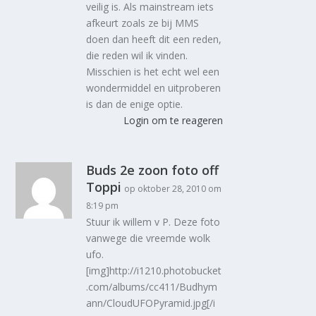
veilig is. Als mainstream iets
afkeurt zoals ze bij MMS
doen dan heeft dit een reden,
die reden wil ik vinden.
Misschien is het echt wel een
wondermiddel en uitproberen
is dan de enige optie.
Login om te reageren
Buds 2e zoon foto off
Toppi
op oktober 28, 2010 om
8:19 pm
Stuur ik willem v P. Deze foto
vanwege die vreemde wolk
ufo.
[img]http://i1210.photobucket
.com/albums/cc411/Budhym
ann/CloudUFOPyramid.jpg[/i