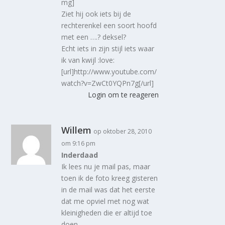
mg]
Ziet hij ook iets bij de
rechterenkel een soort hoofd
met een ….? deksel?
Echt iets in zijn stijl iets waar
ik van kwijl :love:
[url]http://www.youtube.com/
watch?v=ZwCt0YQPn7g[/url]
Login om te reageren
Willem
op oktober 28, 2010
om 9:16 pm
Inderdaad
Ik lees nu je mail pas, maar
toen ik de foto kreeg gisteren
in de mail was dat het eerste
dat me opviel met nog wat
kleinigheden die er altijd toe
doen.