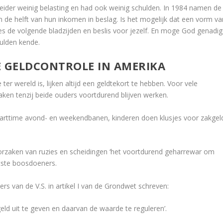
ider weinig belasting en had ook weinig schulden. In 1984 namen de
 de helft van hun inkomen in beslag. Is het mogelijk dat een vorm va
s de volgende bladzijden en beslis voor jezelf. En moge God genadig
hulden kende.
E GELDCONTROLE IN AMERIKA
ter wereld is, lijken altijd een geldtekort te hebben. Voor vele
aken tenzij beide ouders voortdurend blijven werken.
ttime avond- en weekendbanen, kinderen doen klusjes voor zakgel
rzaken van ruzies en scheidingen ‘het voortdurend geharrewar om
otste boosdoeners.
s van de V.S. in artikel I van de Grondwet schreven:
geld uit te geven en daarvan de waarde te reguleren’.