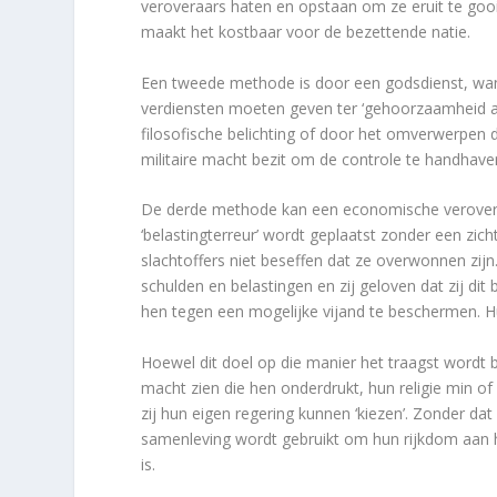
veroveraars haten en opstaan om ze eruit te gooi
maakt het kostbaar voor de bezettende natie.
Een tweede methode is door een godsdienst, wan
verdiensten moeten geven ter ‘gehoorzaamheid a
filosofische belichting of door het omverwerpen 
militaire macht bezit om de controle te handhaven
De derde methode kan een economische veroveri
‘belastingterreur’ wordt geplaatst zonder een zi
slachtoffers niet beseffen dat ze overwonnen zijn.
schulden en belastingen en zij geloven dat zij dit
hen tegen een mogelijke vijand te beschermen. H
Hoewel dit doel op die manier het traagst wordt be
macht zien die hen onderdrukt, hun religie min of 
zij hun eigen regering kunnen ‘kiezen’. Zonder dat
samenleving wordt gebruikt om hun rijkdom aan 
is.