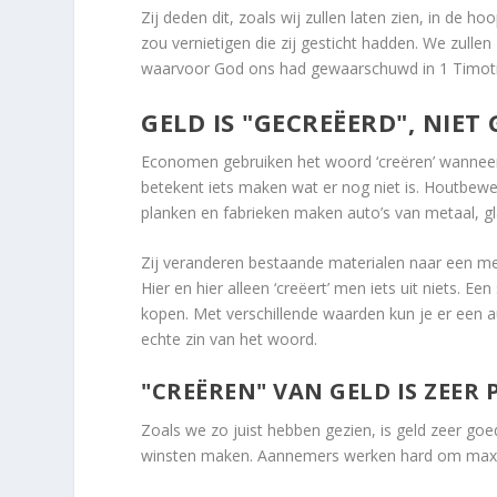
Zij deden dit, zoals wij zullen laten zien, in de 
zou vernietigen die zij gesticht hadden. We zulle
waarvoor God ons had gewaarschuwd in 1 Timoti
GELD IS "GECREËERD", NIE
Economen gebruiken het woord ‘creëren’ wanneer 
betekent iets maken wat er nog niet is. Houtbe
planken en fabrieken maken auto’s van metaal, gla
Zij veranderen bestaande materialen naar een me
Hier en hier alleen ‘creëert’ men iets uit niets. E
kopen. Met verschillende waarden kun je er een a
echte zin van het woord.
"CREËREN" VAN GELD IS ZEER P
Zoals we zo juist hebben gezien, is geld zeer goe
winsten maken. Aannemers werken hard om maxim