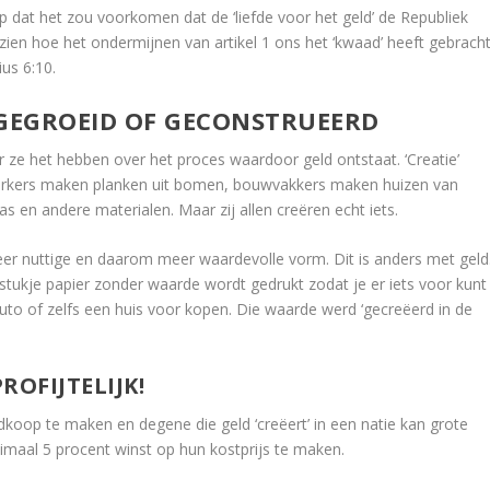
hoop dat het zou voorkomen dat de ‘liefde voor het geld’ de Republiek
n zien hoe het ondermijnen van artikel 1 ons het ‘kwaad’ heeft gebrach
us 6:10.
T GEGROEID OF GECONSTRUEERD
ze het hebben over het proces waardoor geld ontstaat. ‘Creatie’
werkers maken planken uit bomen, bouwvakkers maken huizen van
s en andere materialen. Maar zij allen creëren echt iets.
er nuttige en daarom meer waardevolle vorm. Dit is anders met geld
en stukje papier zonder waarde wordt gedrukt zodat je er iets voor kunt
uto of zelfs een huis voor kopen. Die waarde werd ‘gecreëerd in de
ROFIJTELIJK!
dkoop te maken en degene die geld ‘creëert’ in een natie kan grote
aal 5 procent winst op hun kostprijs te maken.