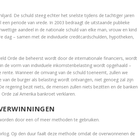
jard. De schuld steeg echter het snelste tijdens de tachtiger jaren
 een periode van vrede. In 2003 bedraagt de uitstaande publieke
 onwettige aandeel in de nationale schuld van elke man, vrouw en kind
re dag – samen met de individuele creditcardschulden, hypotheken,
 Orde die beheerst wordt door de internationale financiers, wordt
 in de vorm van individuele inkomstenbelasting wordt opgehaald –
 de rente. Wanneer de omvang van de schuld toeneemt, zullen we
ie van de burger als belasting wordt ontvangen, niet genoeg zal zijn
e regering bezit niets, de mensen zullen niets bezitten en de banken
d Orde zal Amerika bankroet verklaren.
OVERWINNINGEN
n worden door een of meer methoden te gebruiken.
orlog. Op den duur faalt deze methode omdat de overwonnenen de