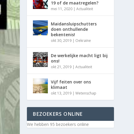
19 of de maatregelen?
mei 11, 2020
|
Actualiteit
Maidansluipschutters
doen onthullende
bekentenis!
okt 30, 2019
|
Oekraïne
De werkelijke macht ligt bij
ons!
okt 21, 2019
|
Actualiteit
Vijf feiten over ons
klimaat
okt 13, 2019
|
Wetenschap
BEZOEKERS ONLINE
We hebben 95 bezoekers online