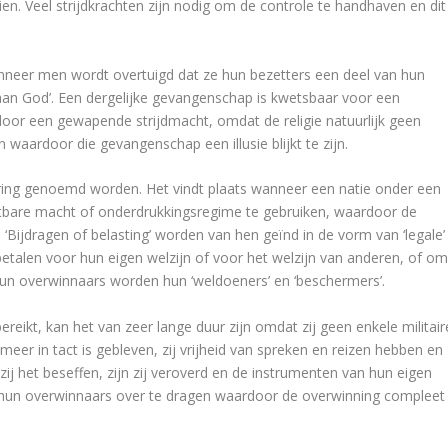
en. Veel strijdkrachten zijn nodig om de controle te handhaven en dit
neer men wordt overtuigd dat ze hun bezetters een deel van hun
an God’. Een dergelijke gevangenschap is kwetsbaar voor een
door een gewapende strijdmacht, omdat de religie natuurlijk geen
 waardoor die gevangenschap een illusie blijkt te zijn.
ng genoemd worden. Het vindt plaats wanneer een natie onder een
chtbare macht of onderdrukkingsregime te gebruiken, waardoor de
 ‘Bijdragen of belasting’ worden van hen geïnd in de vorm van ‘legale’
 betalen voor hun eigen welzijn of voor het welzijn van anderen, of o
un overwinnaars worden hun ‘weldoeners’ en ‘beschermers’.
reikt, kan het van zeer lange duur zijn omdat zij geen enkele militair
meer in tact is gebleven, zij vrijheid van spreken en reizen hebben en
 zij het beseffen, zijn zij veroverd en de instrumenten van hun eigen
hun overwinnaars over te dragen waardoor de overwinning compleet