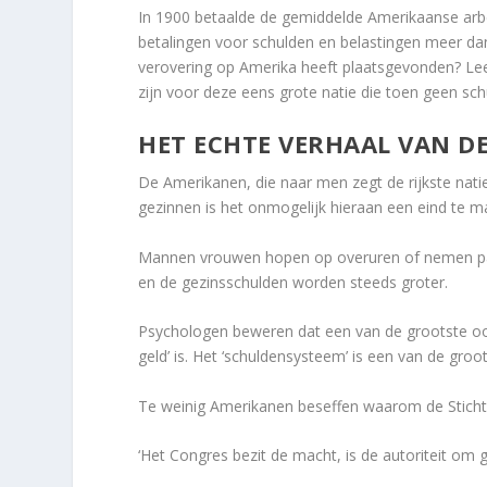
In 1900 betaalde de gemiddelde Amerikaanse arbe
betalingen voor schulden en belastingen meer dan
verovering op Amerika heeft plaatsgevonden? Lee
zijn voor deze eens grote natie die toen geen sc
HET ECHTE VERHAAL VAN D
De Amerikanen, die naar men zegt de rijkste natie 
gezinnen is het onmogelijk hieraan een eind te m
Mannen vrouwen hopen op overuren of nemen par
en de gezinsschulden worden steeds groter.
Psychologen beweren dat een van de grootste oo
geld’ is. Het ‘schuldensysteem’ is een van de gro
Te weinig Amerikanen beseffen waarom de Stichter
‘Het Congres bezit de macht, is de autoriteit om 