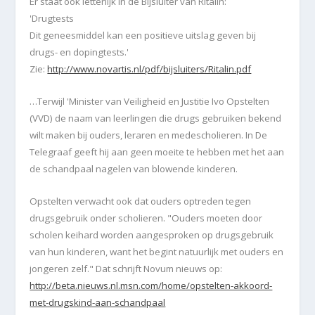
Er staat ook letterlijk in de Bijsluiter van Ritalin:
'Drugtests
Dit geneesmiddel kan een positieve uitslag geven bij
drugs- en dopingtests.'
Zie:
http://www.novartis.nl/pdf/bijsluiters/Ritalin.pdf
…Terwijl 'Minister van Veiligheid en Justitie Ivo Opstelten
(VVD) de naam van leerlingen die drugs gebruiken bekend
wilt maken bij ouders, leraren en medescholieren.
In De
Telegraaf geeft hij aan geen moeite te hebben met het aan
de schandpaal nagelen van blowende kinderen.
Opstelten verwacht ook dat ouders optreden tegen
drugsgebruik onder scholieren.
"Ouders moeten door
scholen keihard worden aangesproken op drugsgebruik
van hun kinderen, want het begint natuurlijk met ouders en
jongeren zelf."
Dat schrijft Novum nieuws op:
http://beta.nieuws.nl.msn.com/home/opstelten-akkoord-
met-drugskind-aan-schandpaal