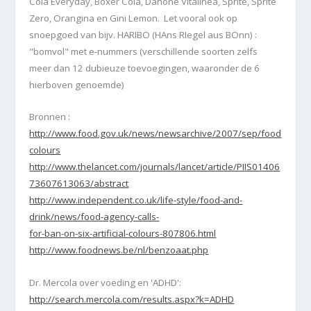
Cola Everyday, Boxer Cola, Danone Vitalinea, Sprite, Sprite
Zero, Orangina en Gini Lemon. Let vooral ook op
snoepgoed van bijv. HARIBO (HAns RIegel aus BOnn) :
"bomvol" met e-nummers (verschillende soorten zelfs
meer dan 12 dubieuze toevoegingen, waaronder de 6
hierboven genoemde)
Bronnen :
http://www.food.gov.uk/news/newsarchive/2007/sep/food
colours
http://www.thelancet.com/journals/lancet/article/PIIS01406
73607613063/abstract
http://www.independent.co.uk/life-style/food-and-
drink/news/food-agency-calls-
for-ban-on-six-artificial-colours-807806.html
http://www.foodnews.be/nl/benzoaat.php
Dr. Mercola over voeding en 'ADHD':
http://search.mercola.com/results.aspx?k=ADHD