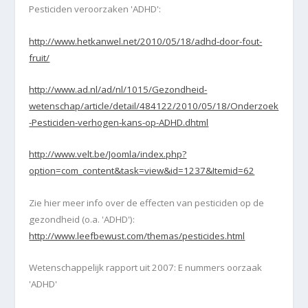
Pesticiden veroorzaken 'ADHD':
http://www.hetkanwel.net/2010/05/18/adhd-door-fout-
fruit/
http://www.ad.nl/ad/nl/1015/Gezondheid-
wetenschap/article/detail/484122/2010/05/18/Onderzoek
-Pesticiden-verhogen-kans-op-ADHD.dhtml
http://www.velt.be/Joomla/index.php?
option=com_content&task=view&id=1237&Itemid=62
Zie hier meer info over de effecten van pesticiden op de
gezondheid (o.a. 'ADHD'):
http://www.leefbewust.com/themas/pesticides.html
Wetenschappelijk rapport uit 2007: E nummers oorzaak
'ADHD'