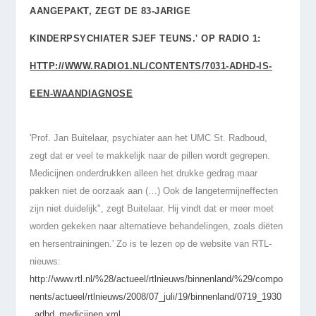
AANGEPAKT, ZEGT DE 83-JARIGE
KINDERPSYCHIATER SJEF TEUNS.' OP RADIO 1:
HTTP://WWW.RADIO1.NL/CONTENTS/7031-ADHD-IS-
EEN-WAANDIAGNOSE
'Prof. Jan Buitelaar, psychiater aan het UMC St. Radboud,
zegt dat er veel te makkelijk naar de pillen wordt gegrepen.
Medicijnen onderdrukken alleen het drukke gedrag maar
pakken niet de oorzaak aan (…) Ook de langetermijneffecten
zijn niet duidelijk", zegt Buitelaar. Hij vindt dat er meer moet
worden gekeken naar alternatieve behandelingen, zoals diëten
en hersentrainingen.'
Zo is te lezen op de website van RTL-
nieuws:
http://www.rtl.nl/%28/actueel/rtlnieuws/binnenland/%29/compo
nents/actueel/rtlnieuws/2008/07_juli/19/binnenland/0719_1930
_adhd_medicijnen.xml