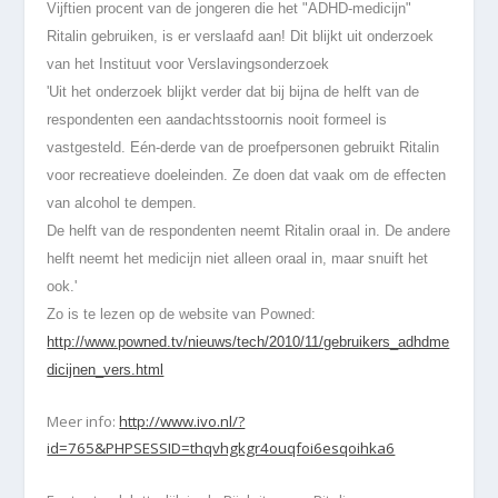
Vijftien procent van de jongeren die het "ADHD-medicijn"
Ritalin gebruiken, is er verslaafd aan! Dit blijkt uit onderzoek
van het Instituut voor Verslavingsonderzoek
'Uit het onderzoek blijkt verder dat bij bijna de helft van de
respondenten een aandachtsstoornis nooit formeel is
vastgesteld. Eén-derde van de proefpersonen gebruikt Ritalin
voor recreatieve doeleinden. Ze doen dat vaak om de effecten
van alcohol te dempen.
De helft van de respondenten neemt Ritalin oraal in. De andere
helft neemt het medicijn niet alleen oraal in, maar snuift het
ook.'
Zo is te lezen op de website van Powned
:
http://www.powned.tv/nieuws/tech/2010/11/gebruikers_adhdme
dicijnen_vers.html
Meer info:
http://www.ivo.nl/?
id=765&PHPSESSID=thqvhgkgr4ouqfoi6esqoihka6