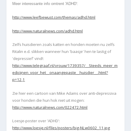
Meer interessante info omtrent 'ADHD':
http://www.leefbewust.com/themas/adhd.html
http://www.naturalnews.com/adhd.html
Zelfs huisdieren zoals katten en honden moeten nu zelfs
Ritalin e.d. slikken wanneer hun 'baasje' hen te lastig of
'depressief' vind!:
http://www.telegraaf.nl/vrouw/1739357/__Steeds_meer_m
edicijnen_voor_het__onaangepaste__huisdier__.html?
p=12,1
Zie hier een cartoon van Mike Adams over anti-depressiva
voor honden die hun hok niet uit mogen:
http://www.naturalnews.com/022472.html
Loesje-poster over 'ADHD':
http://www.loesje.nl/files/posters/big-NLw0602_11.jpg