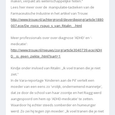
maken, verpakt als wetenschappelijke feiten.”
Lees hier meer over de manipulatie-tactieken van de
Farmaceutische Industrie in het artikel van Trouw:
http://www.trouw.nl/achtergrond/deverdieping/article1880
007.ece/De_risico_rsquo_s_van_Ritalin__.html
Meer professionals over over-diagnose 'ADHD' en '-
medicatie':
http://www.trouw.nl/nieuws/zorg/article3040739.ece/ADH
D__is_geen_ziekte_.html?part=1
Kindje onder invloed van Ritalin: ,,Ik voel tranen die je niet
ziet.''
In de Vara-reportage 'Kinderen aan de Pil' vertelt een
moeder van een eens zo 'vrolijk, ondernemend mannetje',
dat ze door de school van haar zoontje en het Riagg werd
aangespoord om hem op 'ADHD-medicatie' te zetten.
Waardoor hij echter steeds somberder en humeuriger
werd. Zo zei hij tegen zijn moeder: ,,Ik voel tranen die je niet