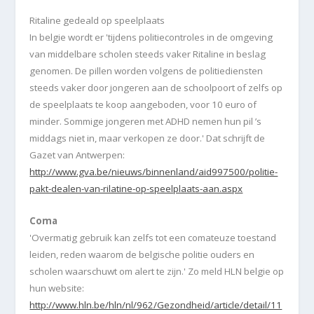
Ritaline gedeald op speelplaats
In belgie
wordt er 'tijdens politiecontroles in de omgeving
van middelbare scholen steeds vaker Ritaline in beslag
genomen. De pillen worden volgens de politiediensten
steeds vaker door jongeren aan de schoolpoort of zelfs op
de speelplaats te koop aangeboden, voor 10 euro of
minder. Sommige jongeren met ADHD nemen hun pil ’s
middags niet in, maar verkopen ze door.' Dat schrijft de
Gazet van Antwerpen:
http://www.gva.be/nieuws/binnenland/aid997500/politie-
pakt-dealen-van-rilatine-op-speelplaats-aan.aspx
Coma
'Overmatig gebruik kan zelfs tot een comateuze toestand
leiden, reden waarom de belgische politie ouders en
scholen waarschuwt om alert te zijn.' Zo meld HLN belgie op
hun website:
http://www.hln.be/hln/nl/962/Gezondheid/article/detail/11