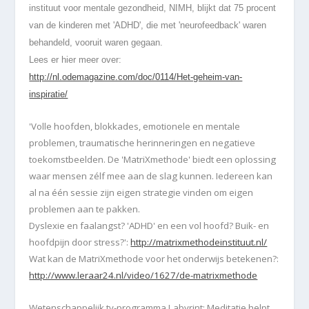
instituut voor mentale gezondheid, NIMH, blijkt dat 75 procent
van de kinderen met 'ADHD', die met 'neurofeedback' waren
behandeld, vooruit waren gegaan.
Lees er hier meer over:
http://nl.odemagazine.com/doc/0114/Het-geheim-van-
inspiratie/
'Volle hoofden, blokkades, emotionele en mentale
problemen, traumatische herinneringen en negatieve
toekomstbeelden. De 'MatriXmethode' biedt een oplossing
waar mensen zélf mee aan de slag kunnen. Iedereen kan
al na één sessie zijn eigen strategie vinden om eigen
problemen aan te pakken.
Dyslexie en faalangst? 'ADHD' en een vol hoofd? Buik- en
hoofdpijn door stress?':
http://matrixmethodeinstituut.nl/
Wat kan de MatriXmethode voor het onderwijs betekenen?:
http://www.leraar24.nl/video/1627/de-matrixmethode
Wetenschappelijk tv-programma Labyrint: Meditatie helpt