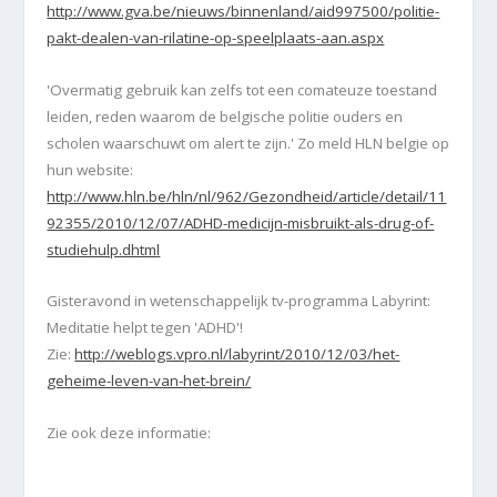
http://www.gva.be/nieuws/binnenland/aid997500/politie-
pakt-dealen-van-rilatine-op-speelplaats-aan.aspx
'Overmatig gebruik kan zelfs tot een comateuze toestand
leiden, reden waarom de belgische politie ouders en
scholen waarschuwt om alert te zijn.' Zo meld HLN belgie op
hun website:
http://www.hln.be/hln/nl/962/Gezondheid/article/detail/11
92355/2010/12/07/ADHD-medicijn-misbruikt-als-drug-of-
studiehulp.dhtml
Gisteravond in wetenschappelijk tv-programma Labyrint:
Meditatie helpt tegen 'ADHD'!
Zie:
http://weblogs.vpro.nl/labyrint/2010/12/03/het-
geheime-leven-van-het-brein/
Zie ook deze informatie: