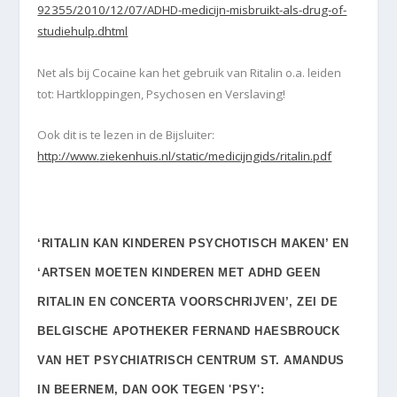
92355/2010/12/07/ADHD-medicijn-misbruikt-als-drug-of-
studiehulp.dhtml
Net als bij Cocaine kan het gebruik van Ritalin o.a. leiden
tot: Hartkloppingen, Psychosen en Verslaving!
Ook dit is te lezen in de Bijsluiter:
http://www.ziekenhuis.nl/static/medicijngids/ritalin.pdf
‘RITALIN KAN KINDEREN PSYCHOTISCH MAKEN’
EN
‘ARTSEN MOETEN KINDEREN MET ADHD GEEN
RITALIN EN CONCERTA VOORSCHRIJVEN’, ZEI DE
BELGISCHE APOTHEKER FERNAND HAESBROUCK
VAN HET PSYCHIATRISCH CENTRUM ST. AMANDUS
IN BEERNEM, DAN OOK TEGEN 'PSY':