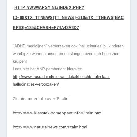
HTTP://WWW.PSY.NL/INDEX.PHP?
ID=88&TX_TTNEWS[TT_NEWS]=310&TX_TTNEWS[BAC
KPID]=135&CHASH=F74A43A3D7
"ADHD medicijnen" veroorzaken ook 'hallucinaties' bij kinderen
waarbij ze wormen, insecten en slangen over zich heen zien
kruipen!
Lees hier het ANP-persbericht hierover:
http://www.trosradar.nl/nieuws_detail/bericht/ritalin-kan-
hallucinaties-veroorzaken/
Zie hier meer info over 'Ritalin':
http://www.klassiek-homeopaat.info/Ritalin.htm
http://www.naturalnews.com/ritalin.html