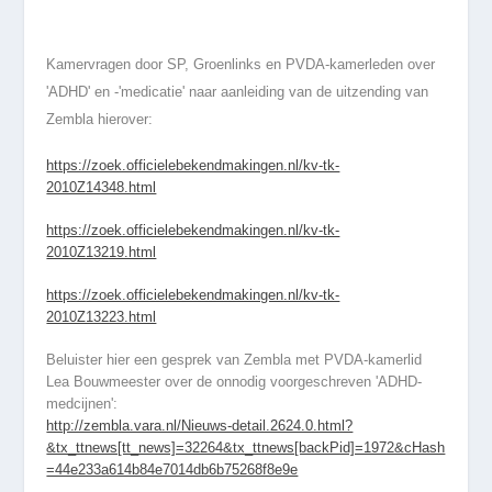
Kamervragen door SP, Groenlinks en PVDA-kamerleden over
'ADHD' en -'medicatie' naar aanleiding van de uitzending van
Zembla hierover:
https://zoek.officielebekendmakingen.nl/kv-tk-
2010Z14348.html
https://zoek.officielebekendmakingen.nl/kv-tk-
2010Z13219.html
https://zoek.officielebekendmakingen.nl/kv-tk-
2010Z13223.html
Beluister hier een gesprek van Zembla met PVDA-kamerlid
Lea Bouwmeester over de onnodig voorgeschreven 'ADHD-
medcijnen':
http://zembla.vara.nl/Nieuws-detail.2624.0.html?
&tx_ttnews[tt_news]=32264&tx_ttnews[backPid]=1972&cHash
=44e233a614b84e7014db6b75268f8e9e