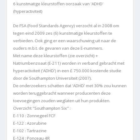
6 kunstmatige kleurstoffen oorzaak van 'ADHD'
(hyperactiviteit)
De FSA (Food Standards Agency) verzocht al in 2008 om
tegen eind 2009 zes (6) kunstmatige kleurstoffen te
verbieden. Ook ging er een waarschuwing uit naar de
ouders m.b.t. de gevaren van deze E-nummers.
Met name deze kleurstoffen (zie overzicht) +
Natriumbenzoaat (E-211) worden in verband gebracht met
hyperactiviteit ('ADHD') in een £ 750.000 kostende studie
door de Southampton Universiteit (2007).
De onderzoekers schatten dat 'ADHD' met 30% zou kunnen
worden teruggebracht wanneer producenten deze
toevoegingen zouden weglaten uit hun produkten.
Overzicht "Southampton Six" :
E-110 : Zonnegeel FCF
E-122 : Azorubine
E-102 : Tartrazine
E-124 : Ponceau 4R