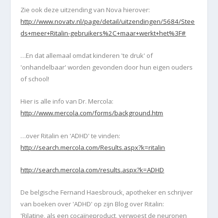
Zie ook deze uitzending van
Nova
hierover:
http://www.novatv.nl/page/detail/uitzendingen/5684/Stee
ds+meer+Ritalin-gebruikers%2C+maar+werkt+het%3F#
…En dat allemaal omdat kinderen 'te druk' of
'onhandelbaar' worden gevonden door hun eigen ouders
of school!
Hier is alle
info van Dr. Mercola
:
http://www.mercola.com/forms/background.htm
…over Ritalin en 'ADHD' te vinden:
http://search.mercola.com/Results.aspx?k=ritalin
http://search.mercola.com/results.aspx?k=ADHD
De belgische Fernand Haesbrouck, apotheker en schrijver
van boeken over 'ADHD'
op zijn Blog
over Ritalin:
'
Rilatine, als een cocaïneproduct, verwoest de neuronen