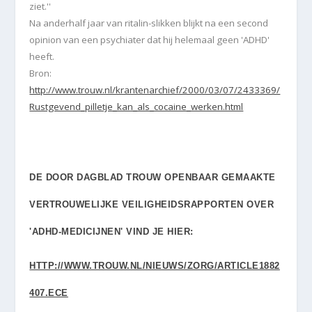
ziet.''
Na anderhalf jaar van ritalin-slikken blijkt na een second
opinion van een psychiater dat hij helemaal geen 'ADHD'
heeft.
Bron:
http://www.trouw.nl/krantenarchief/2000/03/07/2433369/
Rustgevend_pilletje_kan_als_cocaine_werken.html
DE DOOR DAGBLAD TROUW OPENBAAR GEMAAKTE
VERTROUWELIJKE VEILIGHEIDSRAPPORTEN OVER
'ADHD-MEDICIJNEN' VIND JE HIER:
HTTP://WWW.TROUW.NL/NIEUWS/ZORG/ARTICLE1882
407.ECE