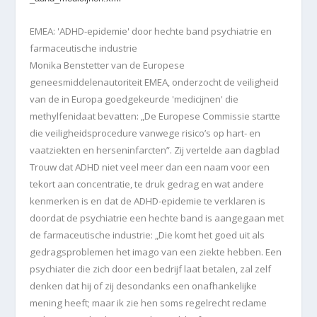
EMEA: 'ADHD-epidemie' door hechte band psychiatrie en
farmaceutische industrie
Monika Benstetter van de Europese
geneesmiddelenautoriteit EMEA, onderzocht de veiligheid
van de in Europa goedgekeurde 'medicijnen' die
methylfenidaat bevatten: „De Europese Commissie startte
die veiligheidsprocedure vanwege risico’s op hart- en
vaatziekten en herseninfarcten”. Zij vertelde aan dagblad
Trouw dat ADHD niet veel meer dan een naam voor een
tekort aan concentratie, te druk gedrag en wat andere
kenmerken is en dat de ADHD-epidemie te verklaren is
doordat de psychiatrie een hechte band is aangegaan met
de farmaceutische industrie: „Die komt het goed uit als
gedragsproblemen het imago van een ziekte hebben. Een
psychiater die zich door een bedrijf laat betalen, zal zelf
denken dat hij of zij desondanks een onafhankelijke
mening heeft; maar ik zie hen soms regelrecht reclame