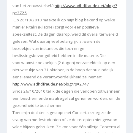
van het zenuwstelsel.'
:
http://www.adhdfraude.net/blog/?
p=2725
'
Op 26/10/2010 maakte ik op mijn blog bekend op welke
manier
Ritalin (Rilatine) zorgt voor een positieve
speekseltest.
De dagen daarop, werd dit overal ter wereld
gelezen. Wat daarbij heel belangrijk is, waren de
bezoekjes van instanties die toch enige
beslissingsbevoegdheid hebben in die materie. Die
voornaamste bezoekjes (2 dagen) verzamelde ik op een
nieuw stukje van 31 oktober, in de hoop dat nu eindelijk
eens iemand de verantwoordelijkheid zal nemen:
http://www.adhdfraude.net/blog/?p=2747
Sinds 26/10/2010 tel ik de dagen die verlopen tot wanneer
een beschermende maatregel zal genomen worden, om de
gezondheid te beschermen.
Toen mijn dochter is gestopt met Concerta kreeg ze de
vraag van medestudenten of ze de recepten niet gewoon
wilde blijven gebruiken. Ze kon voor één pilletje Concerta al