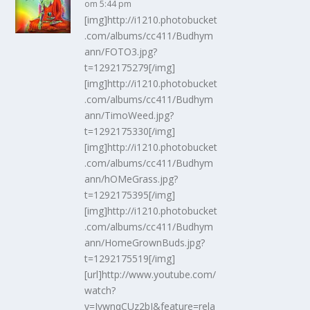
om 5:44 pm
[img]http://i1210.photobucket
.com/albums/cc411/Budhym
ann/FOTO3.jpg?
t=1292175279[/img]
[img]http://i1210.photobucket
.com/albums/cc411/Budhym
ann/TimoWeed.jpg?
t=1292175330[/img]
[img]http://i1210.photobucket
.com/albums/cc411/Budhym
ann/hOMeGrass.jpg?
t=1292175395[/img]
[img]http://i1210.photobucket
.com/albums/cc411/Budhym
ann/HomeGrownBuds.jpg?
t=1292175519[/img]
[url]http://www.youtube.com/
watch?
v=JvwnqCUz2bI&feature=rela