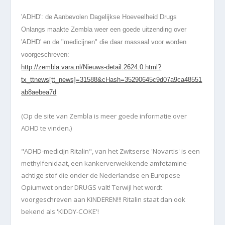
'ADHD
': de
A
anbevolen
D
agelijkse
H
oeveelheid
D
rugs
Onlangs maakte
Zembla
weer een goede uitzending over
'ADHD' en de "medicijnen" die daar massaal voor worden
voorgeschreven:
http://zembla.vara.nl/Nieuws-detail.2624.0.html?
tx_ttnews[tt_news]=31588&cHash=35290645c9d07a9ca48551
ab8aebea7d
(Op de site van Zembla is meer goede informatie over
ADHD te vinden.
)
"ADHD-medicijn Ritalin", van het Zwitserse 'Novartis' is een
methylfenidaat, een kankerverwekkende amfetamine-
achtige stof die onder de Nederlandse en Europese
Opiumwet onder DRUGS valt! Terwijl het wordt
voorgeschreven aan KINDEREN!!! Ritalin staat dan ook
bekend als 'KIDDY-COKE'!