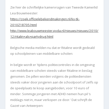
Zie hier de schriftelijke kamervragen van Tweede Kamerlid
Lea Bouwmeester:
https://zoek.officielebekendmakingen.nl/kv-tk-
2010Z18705.html
http://www.leabouwmeester.pvda.nl/nieuws/nieuws/2010/
12/ritalin+als+partydrug.html
Belgische media melden nu dat er Ritaline wordt gedeald
op schoolpleinen van middelbare scholen:
In belgie
wordt er 'tijdens politiecontroles in de omgeving
van middelbare scholen steeds vaker Ritaline in beslag
genomen. De pillen worden volgens de politiediensten
steeds vaker door jongeren aan de schoolpoort of zelfs op
de speelplaats te koop aangeboden, voor 10 euro of
minder. Sommige jongeren met ADHD nemen hun pil ’s
middags niet in, maar verkopen ze door.' Dat schrijft de
Gazet van Antwerpen: