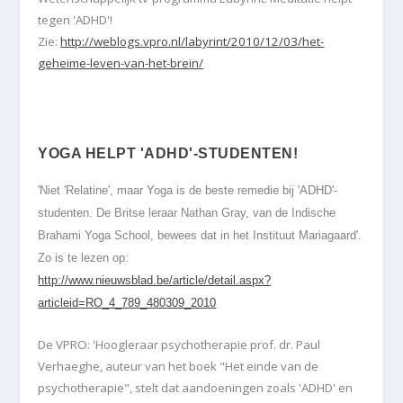
tegen 'ADHD'!
Zie:
http://weblogs.vpro.nl/labyrint/2010/12/03/het-
geheime-leven-van-het-brein/
YOGA HELPT 'ADHD'-STUDENTEN!
'Niet 'Relatine', maar Yoga is de beste remedie bij 'ADHD'-
studenten. De Britse leraar Nathan Gray, van de Indische
Brahami Yoga School, bewees dat in het Instituut Mariagaard
'.
Zo is te lezen op:
http://www.nieuwsblad.be/article/detail.aspx?
articleid=RO_4_789_480309_2010
De
VPRO
:
'Hoogleraar psychotherapie prof. dr. Paul
Verhaeghe, auteur van het boek "Het einde van de
psychotherapie", stelt dat aandoeningen zoals 'ADHD' en