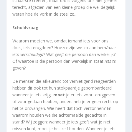
schaarste creëren, maar dat is volgens ons niet geheel
terecht, afgezien van een kleine groep die wel degelijk
weten hoe de vork in de steel zit…
Schuldvraag
Waarom moeten we, omdat iemand iets voor ons
doet, iets terugdoen? Hoezo: zijn we zo aan hem/haar
iets
verschuldigd
? Wat
geeft
die persoon dan werkelijk?
Of waartoe is die persoon dan werkelijk in staat
iets te
geven?
De mensen die afkeurend tot vernietigend reageerden
hebben dit ook tot hun stokpaardje gebombardeerd:
wanneer je iets krijgt
moet
je er iets voor teruggeven
of voor gedaan hebben, anders heb je er geen recht op
het te ontvangen. Wie heeft dat toch verzonnen? En
waarom houden we die achterhaalde gedachte in
stand? Wij zeggen: wanneer je iets geeft wat je niet
missen kunt, moet je het zelf houden. Wanneer je iets