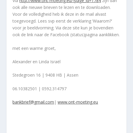
Via
http://www.ont-moeting.eu/?page_id=1784
zijn dan
ook alle nieuwe brieven te lezen en te downloaden.
Voor de volledigheid heb ik deze in de mail alvast
toegevoegd. Lees svp eerst de verklaring ‘Waarom?’
voor je beeldvorming. Via deze site kun je bovendien
ook de link naar de Facebook (status)pagina aanklikken.
met een warme groet,
Alexander en Linda Israël
Stedegroen 16 | 9408 HB | Assen
06.10382501 | 0592.314797
bankbrief@gmail.com
|
www.ont-moeting.eu