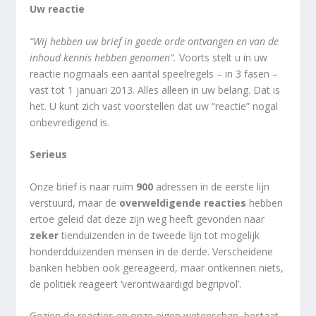
Uw reactie
“Wij hebben uw brief in goede orde ontvangen en van de
inhoud kennis hebben genomen”.
Voorts stelt u in uw
reactie nogmaals een aantal speelregels – in 3 fasen –
vast tot 1 januari 2013. Alles alleen in uw belang. Dat is
het. U kunt zich vast voorstellen dat uw “reactie” nogal
onbevredigend is.
Serieus
Onze brief is naar ruim
900
adressen in de eerste lijn
verstuurd, maar de
overweldigende reacties
hebben
ertoe geleid dat deze zijn weg heeft gevonden naar
zeker
tienduizenden in de tweede lijn tot mogelijk
honderdduizenden mensen in de derde. Verscheidene
banken hebben ook gereageerd, maar ontkennen niets,
de politiek reageert ‘verontwaardigd begripvol’.
Gezien de reacties en onze eigen wetenschap, bestaat