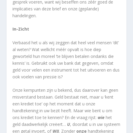
gesprek voeren, want wij beseffen ons zéér goed de
implicaties van deze brief en onze (geplande)
handelingen.
In-Zicht
Verbaasd het u als wij zeggen dat heel veel mensen ‘dit’
al weten? Wat wellicht méér opvalt is hoe diep
geworteld hun moreel ‘te blijven betalen ondanks die
kennis’ is. Gebruikt ook uw bank dat gegeven, omdat
geld voor velen een instrument tot het uitvoeren en dus
ook voelen van pressie is?
Onze kernpunten zijn u bekend, dus daarover kan geen
misverstand bestaan. Geld bestaat niet, maar u ‘kent
een krediet toe’ op het moment dat u onze
handtekening in uw bezit heeft. Maar wie bent u om
ons krediet toe te kennen? En de vraag rijst:
wie
het
geld daadwerkelijk creëert…
U
, doordat u in uw systeem
een getal invoert, of
WIJ
. Zonder
onze
handtekening