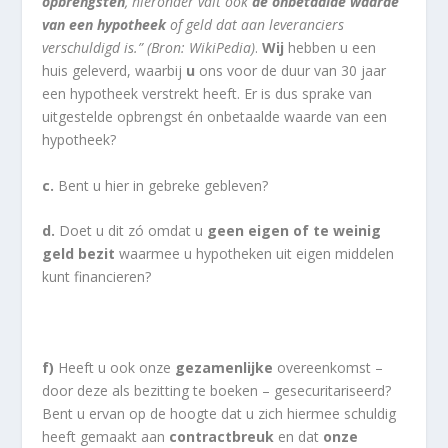
opbrengsten
, hieronder valt ook
de onbetaalde waarde
van een hypotheek
of geld dat aan leveranciers
verschuldigd is.” (Bron: WikiPedia)
.
Wij
hebben u een
huis geleverd, waarbij
u
ons voor de duur van 30 jaar
een hypotheek verstrekt heeft. Er is dus sprake van
uitgestelde opbrengst én onbetaalde waarde van een
hypotheek?
c.
Bent u hier in gebreke gebleven?
d.
Doet u dit zó omdat u
geen eigen of te weinig
geld bezit
waarmee u hypotheken uit eigen middelen
kunt financieren?
f)
Heeft u ook onze
gezamenlijke
overeenkomst –
door deze als bezitting te boeken – gesecuritariseerd?
Bent u ervan op de hoogte dat u zich hiermee schuldig
heeft gemaakt aan
contractbreuk
en dat
onze