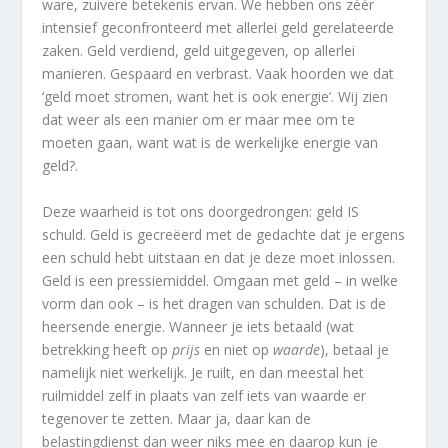
ware, zuivere betekenis ervan. We hebben ons zéér
intensief geconfronteerd met allerlei geld gerelateerde
zaken. Geld verdiend, geld uitgegeven, op allerlei
manieren. Gespaard en verbrast. Vaak hoorden we dat
‘geld moet stromen, want het is ook energie’. Wij zien
dat weer als een manier om er maar mee om te
moeten gaan, want wat is de werkelijke energie van
geld?.
Deze waarheid is tot ons doorgedrongen: geld IS
schuld. Geld is gecreëerd met de gedachte dat je ergens
een schuld hebt uitstaan en dat je deze moet inlossen.
Geld is een pressiemiddel. Omgaan met geld – in welke
vorm dan ook – is het dragen van schulden. Dat is de
heersende energie. Wanneer je iets betaald (wat
betrekking heeft op
prijs
en niet op
waarde
), betaal je
namelijk niet werkelijk. Je ruilt, en dan meestal het
ruilmiddel zelf in plaats van zelf iets van waarde er
tegenover te zetten. Maar ja, daar kan de
belastingdienst dan weer niks mee en daarop kun je