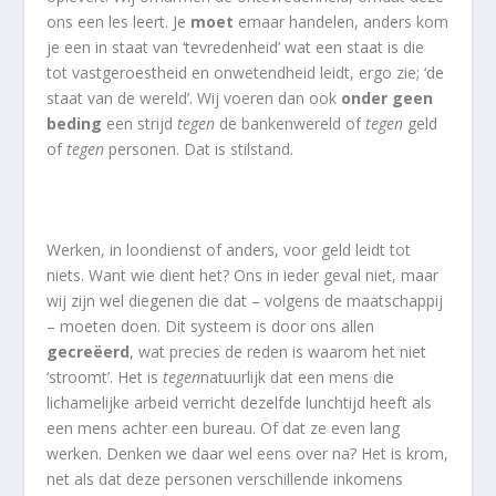
ons een les leert. Je
moet
ernaar handelen, anders kom
je een in staat van ‘tevredenheid’ wat een staat is die
tot vastgeroestheid en onwetendheid leidt, ergo zie; ‘de
staat van de wereld’. Wij voeren dan ook
onder geen
beding
een strijd
tegen
de bankenwereld of
tegen
geld
of
tegen
personen. Dat is stilstand.
Werken, in loondienst of anders, voor geld leidt tot
niets. Want wie dient het? Ons in ieder geval niet, maar
wij zijn wel diegenen die dat – volgens de maatschappij
– moeten doen. Dit systeem is door ons allen
gecreëerd
, wat precies de reden is waarom het niet
‘stroomt’. Het is
tegen
natuurlijk dat een mens die
lichamelijke arbeid verricht dezelfde lunchtijd heeft als
een mens achter een bureau. Of dat ze even lang
werken. Denken we daar wel eens over na? Het is krom,
net als dat deze personen verschillende inkomens