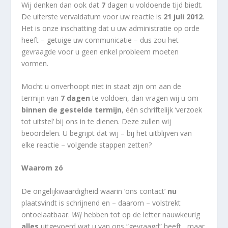
Wij denken dan ook dat
7
dagen u voldoende tijd biedt.
De uiterste vervaldatum voor uw reactie is
21 juli 2012
.
Het is onze inschatting dat u uw administratie op orde
heeft – getuige uw communicatie – dus zou het
gevraagde voor u geen enkel probleem moeten
vormen.
Mocht u onverhoopt niet in staat zijn om aan de
termijn van
7 dagen
te voldoen, dan vragen wij u om
binnen de gestelde termijn
, één schriftelijk ‘verzoek
tot uitstel’ bij ons in te dienen. Deze zullen wij
beoordelen. U begrijpt dat wij – bij het uitblijven van
elke reactie – volgende stappen zetten?
Waarom zó
De ongelijkwaardigheid waarin ‘ons contact’
nu
plaatsvindt is schrijnend en – daarom – volstrekt
ontoelaatbaar.
Wij
hebben tot op de letter nauwkeurig
alles
uitgevoerd wat u van ons “gevraagd” heeft , maar