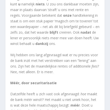
kunt
u
namelijk
niets
. U zou ons dankbaar moeten zijn,
maar in plaats daarvan ‘straft’ u ons met rente en
regels. Voorgaande betekent dat
onze
handtekening in
staat is om een stuk papier ‘magisch om te toveren’ tot
een waardepapier – net als dit bij briefgeld gebeurd – en
zelfs zo, dat het waarde
blijft
creëren. Ook
nadat
de
lener er persoonlijk niets meer mee van doen heeft. Uw
winst behaalt u
dankzij
ons.
Wij hebben ons lang afgevraagd wat er nu precies voor
de bank inzit met het verstrekken van een “lening” aan
ons. Zijn het de maandelijkse rentes of additionele
fees
?
Nee, niet alleen. Er is meer.
Méér, door securitarisatie
Datzelfde heeft u zich vast ook afgevraagd:
hoe
maakt
de bank méér winst!? Het maakt u niet uniek hoor, het
is wat deze hele maatschappij bezigt:
méér
. Doet u