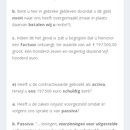
b.
Bent u hier in gebreke gebleven doordat u dit geld
nooit
naar ons heeft overgemaakt (maar in plaats
daarvan
betalen wij u
rente!?).
c.
Indien dit het geval is zult u begrijpen dat u hiervoor
een
factuur
ontvangt, ter waarde van ad. € 197.500,00
groot; één-honderd-zeven-en-negentig-duizend-vijf-
honderd euro.
e)
Heeft u de contractwaarde geboekt als
activa
,
terwijl u
ons
197.500 euro
schuldig
bent?
a.
Heeft u de zaken onjuist voorgesteld omdat er
volgens ons sprake is van
passiva
?
b. Passiva:
“… leningen,
voorzieningen voor uitgestelde