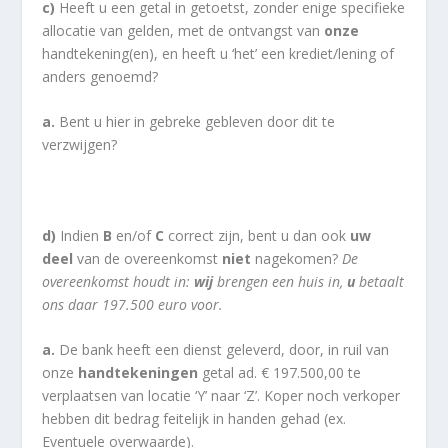
c)
Heeft u een getal in getoetst, zonder enige specifieke
allocatie van gelden, met de ontvangst van
onze
handtekening(en), en heeft u ‘het’ een krediet/lening of
anders genoemd?
a.
Bent u hier in gebreke gebleven door dit te
verzwijgen?
d)
Indien
B
en/of
C
correct zijn, bent u dan ook
uw
deel
van de overeenkomst
niet
nagekomen?
De
overeenkomst houdt in:
wij
brengen een huis in,
u
betaalt
ons daar 197.500 euro voor.
a.
De bank heeft een dienst geleverd, door, in ruil van
onze
handtekeningen
getal ad. € 197.500,00 te
verplaatsen van locatie ‘Y’ naar ‘Z’. Koper noch verkoper
hebben dit bedrag feitelijk in handen gehad (ex.
Eventuele overwaarde).