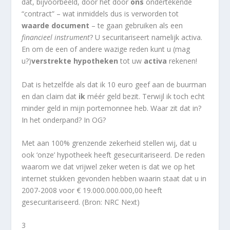
dat, bijvoorbeeld, door het door
ons
ondertekende
“contract” – wat inmiddels dus is verworden tot
waarde document
– te gaan gebruiken als een
financieel instrument
? U securitariseert namelijk activa.
En om de een of andere wazige reden kunt u (mag
u?)
verstrekte hypotheken
tot uw
activa
rekenen!
Dat is hetzelfde als dat ik 10 euro geef aan de buurman
en dan claim dat
ik
méér geld bezit. Terwijl ik toch echt
minder geld in mijn portemonnee heb. Waar zit dat in?
In het onderpand? In OG?
Met aan 100% grenzende zekerheid stellen wij, dat u
ook ‘onze’ hypotheek heeft gesecuritariseerd. De reden
waarom we dat vrijwel zeker weten is dat we op het
internet stukken gevonden hebben waarin staat dat u in
2007-2008 voor € 19.000.000.000,00 heeft
gesecuritariseerd. (Bron: NRC Next)
3