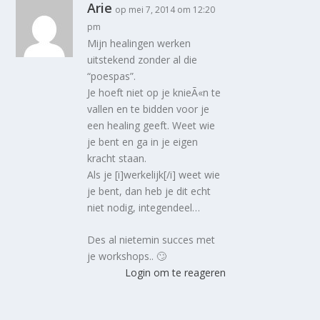
Arie
op mei 7, 2014 om 12:20
pm
Mijn healingen werken
uitstekend zonder al die
“poespas”.
Je hoeft niet op je knieÃ«n te
vallen en te bidden voor je
een healing geeft. Weet wie
je bent en ga in je eigen
kracht staan.
Als je [i]werkelijk[/i] weet wie
je bent, dan heb je dit echt
niet nodig, integendeel…
Des al nietemin succes met
je workshops.. 🙄
Login om te reageren